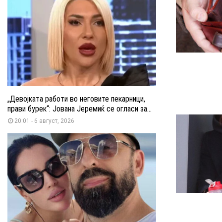
„Девојката работи во неговите пекарници,
прави бурек“: Јована Јеремиќ се огласи за...
20:01 - 6 август, 2026