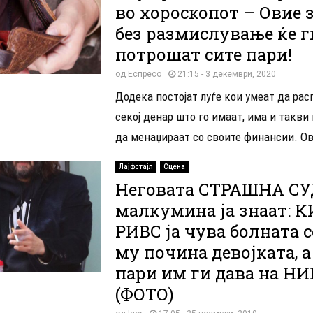
во хороскопот – Овие 
без размислување ќе г
потрошат сите пари!
од
Еспресо
21:15 - 3 декември, 2020
Додека постојат луѓе кои умеат да рас
секој денар што го имаат, има и такви 
да менаџираат со своите финансии. Ов
Лајфстајл
Сцена
Неговата СТРАШНА С
малкумина ја знаат: 
РИВС ја чува болната с
му почина девојката, а
пари им ги дава на НИ
(ФОТО)