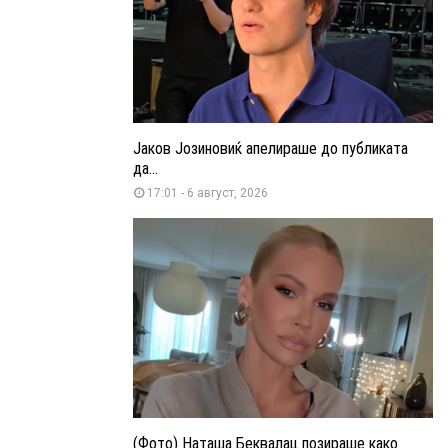
Јаков Јозиновиќ апелираше до публиката
да...
17:01 - 6 август, 2026
(Фото) Наташа Беквалац позираше како