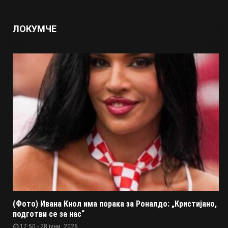
ЛОКУМЧЕ
(Фото) Ивана Кнол има порака за Роналдо: „Кристијано,
подготви се за нас“
17:50 - 28 јуни, 2026