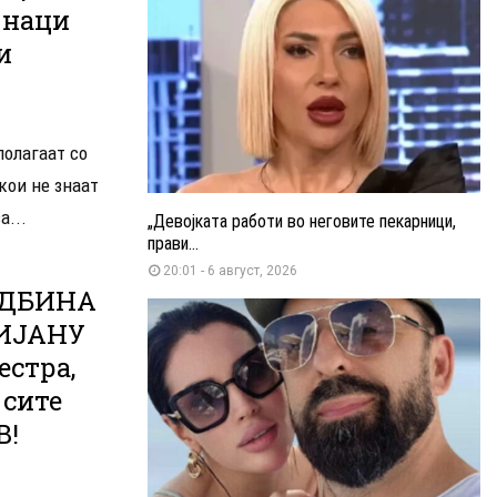
знаци
и
полагаат со
кои не знаат
а...
„Девојката работи во неговите пекарници,
прави...
20:01 - 6 август, 2026
УДБИНА
КИЈАНУ
естра,
 сите
В!