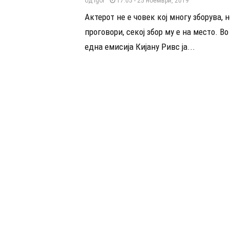
од
Igor
17:05 - 25 ноември, 2019
Актерот не е човек кој многу зборува, н
проговори, секој збор му е на место. Во
една емисија Кијану Ривс ја...