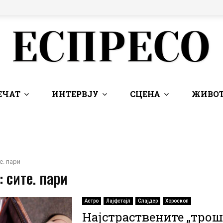
ЕЧАТ
ИНТЕРВЈУ
СЦЕНА
ЖИВОТ
е. пари
: сите. пари
Астро
Лајфстајл
Слајдер
Хороскоп
Најстраствените „тро