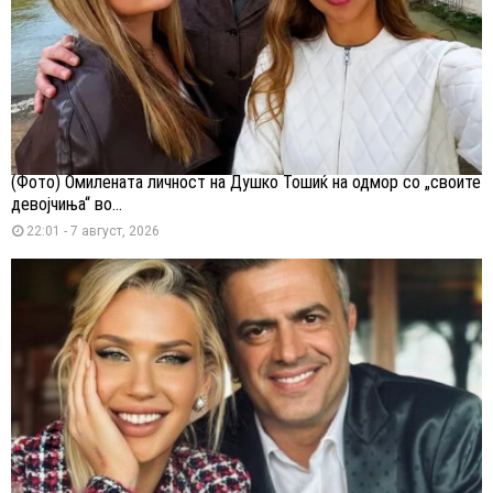
(Фото) Омилената личност на Душко Тошиќ на одмор со „своите
девојчиња“ во...
22:01 - 7 август, 2026