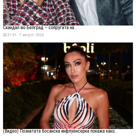
Скандал во Белград – сопругата на...
21:01 - 7 август, 2026
(Видео) Познатата босанска инфлуенсерка покажа како...