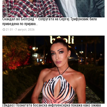
Скандал во Белград – сопругата на Сергеј Трифуновиќ била
приведена по пријава...
21:01 - 7 август, 2026
(Видео) Познатата босанска инфлуенсерка покажа како ужива