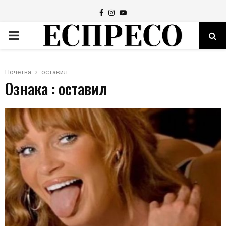
Facebook
Instagram
Youtube
PRIMARY
MENU
Почетна
оставил
Ознака : оставил