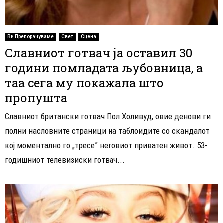
Ви Препорачуваме
Свет
Сцена
Славниот готвач ја оставил 30
години помладата љубовница, а
таа сега му покажала што
пропушта
Славниот британски готвач Пол Холивуд, овие денови ги
полни насловните страници на таблоидите со скандалот
кој моментално го „тресе” неговиот приватен живот. 53-
годишниот телевизиски готвач...