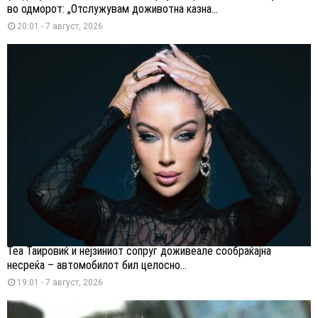
во одморот: „Отслужувам доживотна казна...
20:01 - 7 август, 2026
Теа Таировиќ и нејзиниот сопруг доживеале сообраќајна
несреќа – автомобилот бил целосно...
19:01 - 7 август, 2026