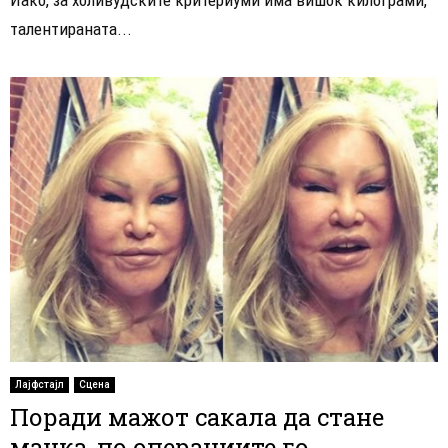
талентираната...
Лајфстајл
Сцена
Поради мажот сакала да стане
мачка, по операциите го