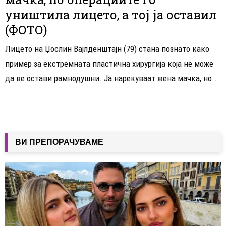
уништила лицето, а тој ја оставил
(ФОТО)
Лицето на Џослин Вајлденштајн (79) стана познато како
пример за екстремната пластична хирургија која не може
да ве остави рамнодушни. Ја нарекуваат жена мачка, но...
ВИ ПРЕПОРАЧУВАМЕ