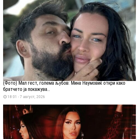
(Фото) Мал гест, голема љубов: Мина Наумовиќ откри како
братчето ја покажува...
18:01 - 7 август, 2026