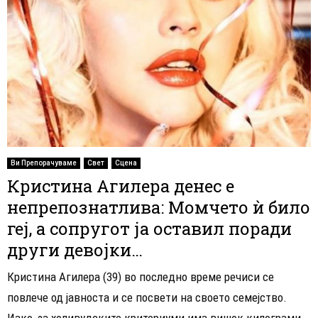
Ви Препорачуваме
Свет
Сцена
Кристина Агилера денес е
непрепознатлива: Момчето ѝ било
геј, а сопругот ја оставил поради
други девојки…
Кристина Агилера (39) во последно време речиси се
повлече од јавноста и се посвети на своето семејство.
Иако, за холивудските критериуми има вишок килограми,