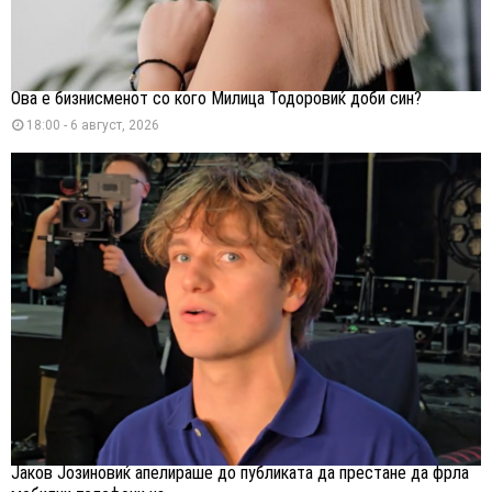
Ова е бизнисменот со кого Милица Тодоровиќ доби син?
18:00 - 6 август, 2026
Јаков Јозиновиќ апелираше до публиката да престане да фрла