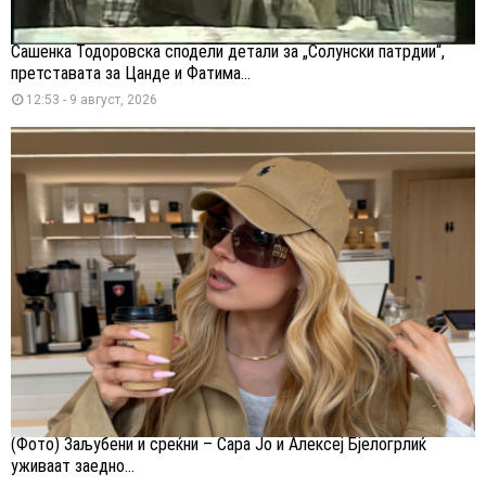
Сашенка Тодоровска сподели детали за „Солунски патрдии“,
претставата за Цанде и Фатима...
12:53 - 9 август, 2026
(Фото) Заљубени и среќни – Сара Јо и Алексеј Бјелогрлиќ
уживаат заедно...