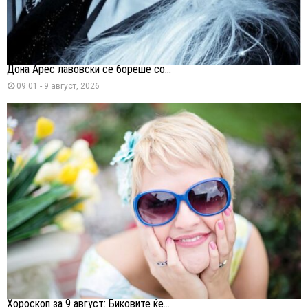
Дона Арес лавовски се бореше со...
09:01 - 9 август, 2026
Хороскоп за 9 август: Биковите ќе...