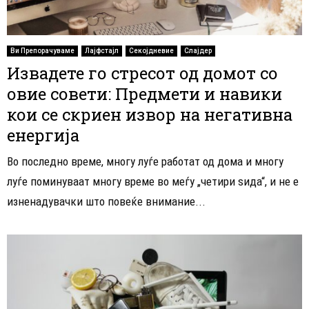
Ви Препорачуваме
Лајфстајл
Секојдневие
Слајдер
Извадете го стресот од домот со
овие совети: Предмети и навики
кои се скриен извор на негативна
енергија
Во последно време, многу луѓе работат од дома и многу
луѓе поминуваат многу време во меѓу „четири ѕида“, и не е
изненадувачки што повеќе внимание...