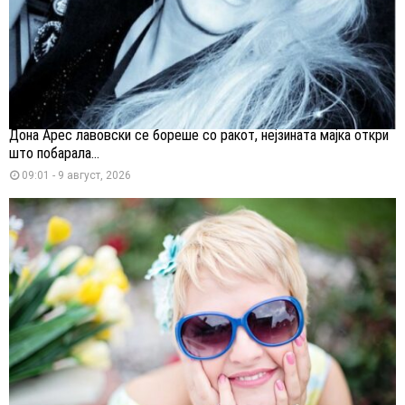
Дона Арес лавовски се бореше со ракот, нејзината мајка откри
што побарала...
09:01 - 9 август, 2026