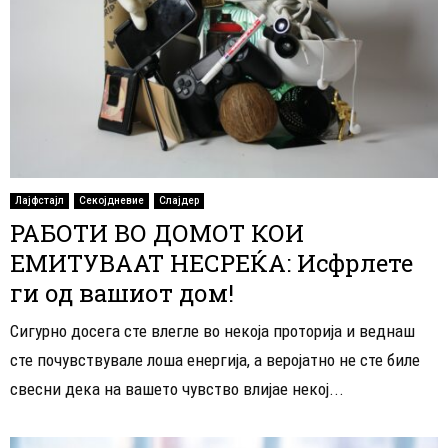
Лајфстајл
Секојдневие
Слајдер
РАБОТИ ВО ДОМОТ КОИ
ЕМИТУВААТ НЕСРЕЌА: Исфрлете
ги од вашиот дом!
Сигурно досега сте влегле во некоја проторија и веднаш
сте почувствувале лоша енергија, а веројатно не сте биле
свесни дека на вашето чувство влијае некој...