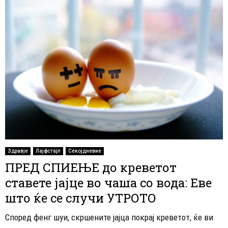
Здравје
Лајфстајл
Секојдневие
ПРЕД СПИЕЊЕ до креветот
ставете јајце во чаша со вода: Еве
што ќе се случи УТРОТО
Според фенг шуи, скршените јајца покрај креветот, ќе ви