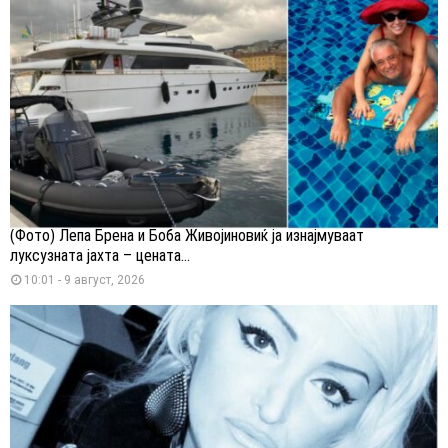
(Фото) Лепа Брена и Боба Живојиновиќ ја изнајмуваат
луксузната јахта – цената...
10:01 - 9 август, 2026