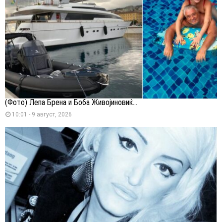
(Фото) Лепа Брена и Боба Живојиновиќ...
10:01 - 9 август, 2026