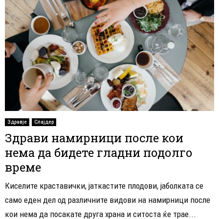
Здравје
Слајдер
Здрави намирници после кои
нема да бидете гладни подолго
време
Киселите краставички, јаткастите плодови, јаболката се
само еден дел од различните видови на намирници после
кои нема да посакате друга храна и ситоста ќе трае...