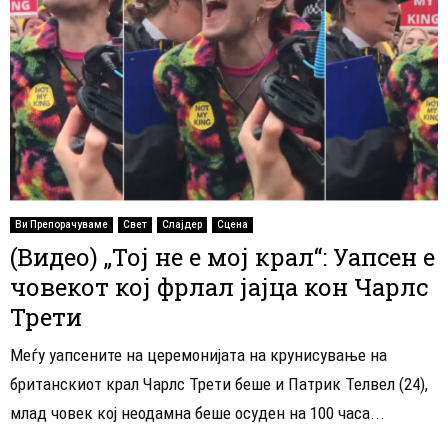
Ви Препорачуваме
Свет
Слајдер
Сцена
(Видео) „Тој не е мој крал“: Уапсен е
човекот кој фрлал јајца кон Чарлс
Трети
Меѓу уапсените на церемонијата на крунисување на
британскиот крал Чарлс Трети беше и Патрик Телвел (24),
млад човек кој неодамна беше осуден на 100 часа...