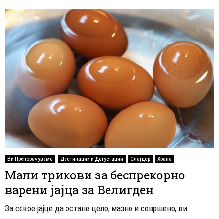
Ви Препорачуваме
Дестинации и Дегустации
Слајдер
Храна
Мали трикови за беспрекорно
варени јајца за Велигден
За секое јајце да остане цело, мазно и совршено, ви