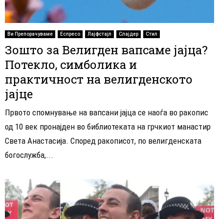
Ви Препорачуваме
Еспресо
Лајфстајл
Слајдер
Стил
Зошто за Велигден вапсаме јајца?
Потекло, симболика и
практичност на велигденското
јајце
Првото спомнување на вапсани јајца се наоѓа во ракопис
од 10 век пронајден во библиотеката на грчкиот манастир
Света Анастасија. Според ракописот, по велигденската
богослужба,...