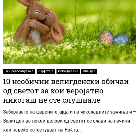
Ви Препорачуваме
Лајфстајл
Секојдневие
Слајдер
10 необични велигденски обичаи
од светот за кои веројатно
никогаш не сте слушнале
Заборавете на шарените јајца и на чоколадните зајчиња и –
Велигден во некои делови од светот се слави на начини
кои повеќе потсетуваат на Ноќта...