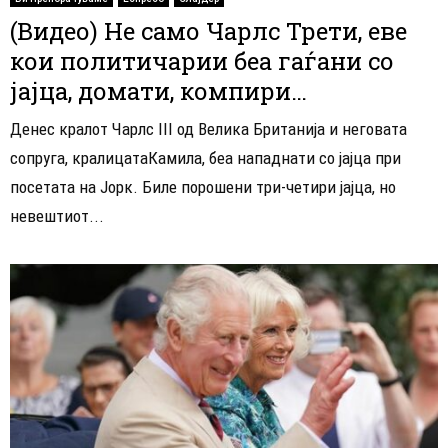
(Видео) Не само Чарлс Трети, еве
кои политичарии беа гаѓани со
јајца, домати, компири…
Денес кралот Чарлс III од Велика Британија и неговата
сопруга, кралицатаКамила, беа нападнати со јајца при
посетата на Јорк. Биле порошени три-четири јајца, но
невештиот...