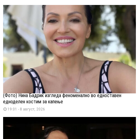
(Фото) Нина Бадриќ изгледа феноменално во едноставен
едноделен костим за капење
19:01 - 8 август, 2026