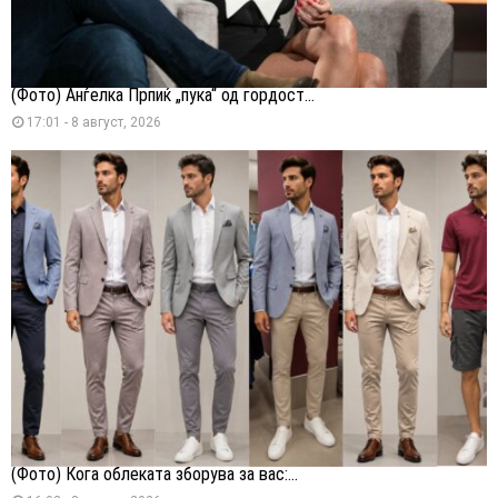
(Фото) Анѓелка Прпиќ „пука“ од гордост...
17:01 - 8 август, 2026
(Фото) Кога облеката зборува за вас:...