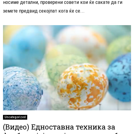
носиме детални, проверени совети кои ќе сакате да ги
земете предвид секојпат кога ќе се...
Uncategorized
(Видео) Едноставна техника за