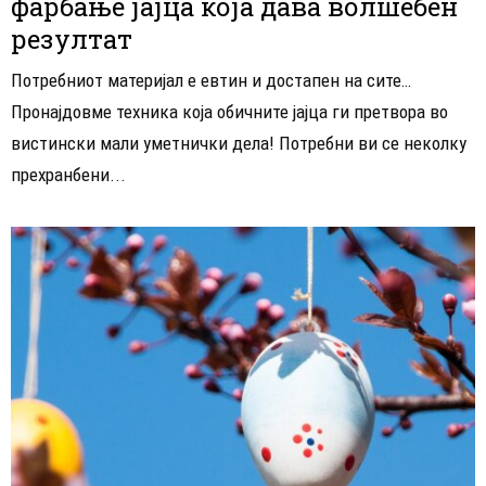
фарбање јајца која дава волшебен
резултат
Потребниот материјал е евтин и достапен на сите…
Пронајдовме техника која обичните јајца ги претвора во
вистински мали уметнички дела! Потребни ви се неколку
прехранбени...