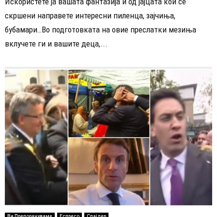
Искористете ја вашата фантазија и од јајцата кои се
скршени направете интересни пиленца, зајчиња,
бубамари…Во подготовката на овие преслатки мезиња
вклучете ги и вашите деца,...
Ви Препорачуваме
Еспресо
Слајдер