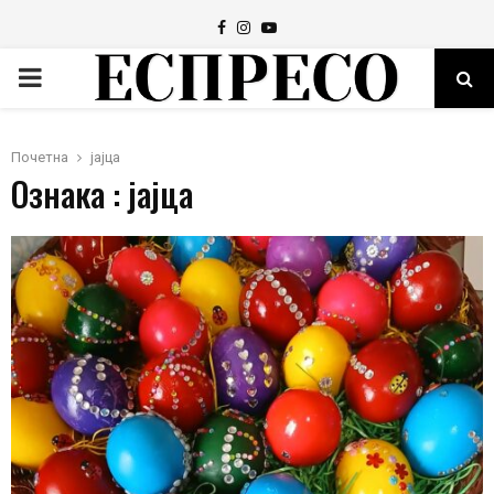
Facebook
Instagram
Youtube
PRIMARY
MENU
Почетна
јајца
Ознака : јајца