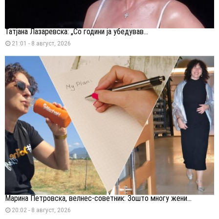
Татјана Лазаревска: „Со години ја убедував...
21:01 - 8 август, 2026
Марина Петровска, велнес-советник: Зошто многу жени...
20:02 - 8 август, 2026