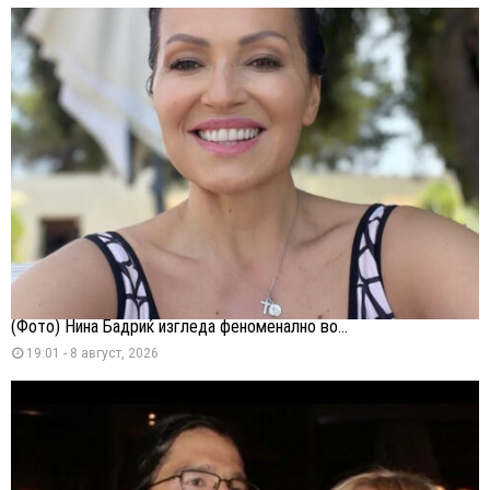
(Фото) Нина Бадриќ изгледа феноменално во...
19:01 - 8 август, 2026