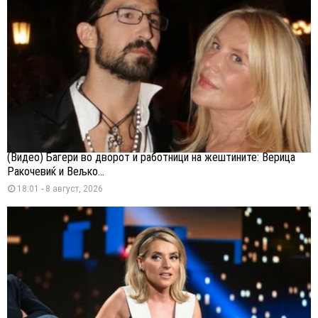
(Видео) Багери во дворот и работници на жештините: Верица
Ракочевиќ и Вељко...
18:01 - 8 август, 2026