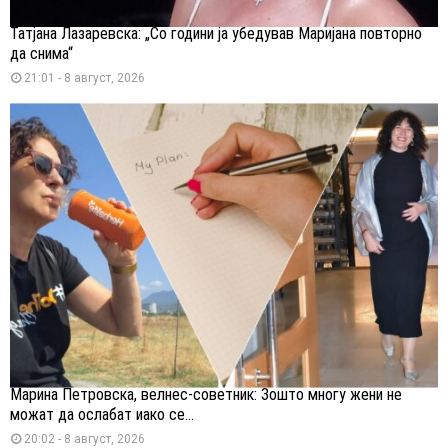
Татјана Лазаревска: „Со години ја убедував Маријана повторно
да снима“
21:01 - 8 август, 2026
Марина Петровска, велнес-советник: Зошто многу жени не
можат да ослабат иако се...
20:02 - 8 август, 2026