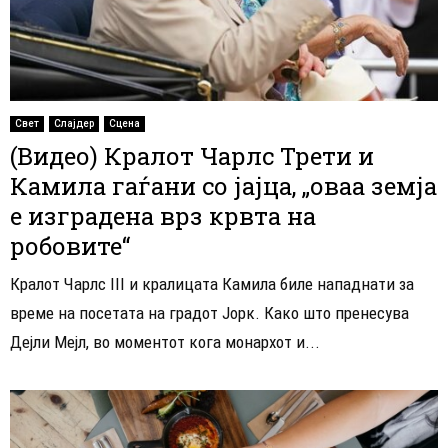
Свет
Слајдер
Сцена
(Видео) Кралот Чарлс Трети и
Камила гаѓани со јајца, „оваа земја
е изградена врз крвта на
робовите“
Кралот Чарлс III и кралицата Камила биле нападнати за
време на посетата на градот Јорк. Како што пренесува
Дејли Мејл, во моментот кога монархот и...