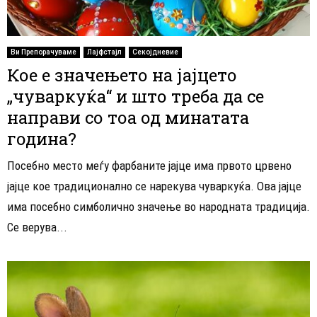
Ви Препорачуваме
Лајфстајл
Секојдневие
Кое е значењето на јајцето
„чуваркуќа“ и што треба да се
направи со тоа од минатата
година?
Посебно место меѓу фарбаните јајце има првото црвено
јајце кое традиционално се нарекува чуваркуќа. Ова јајце
има посебно симболично значење во народната традиција.
Се верува...