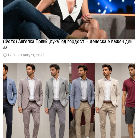
(Фото) Анѓелка Прпиќ „пука“ од гордост – денеска е важен ден
за...
17:01 - 8 август, 2026