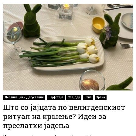
Дестинации и Дегустации
Лајфстајл
Слајдер
Стил
Храна
Што со јајцата по велигденскиот
ритуал на кршење? Идеи за
преслатки јадења