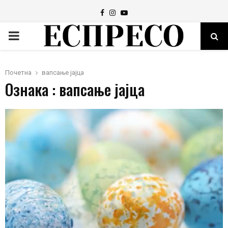
Facebook
Instagram
Youtube
PRIMARY
MENU
Почетна
вапсање јајца
Ознака : вапсање јајца