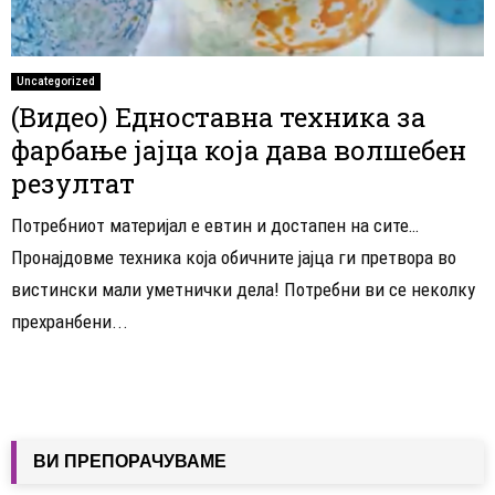
Uncategorized
(Видео) Едноставна техника за
фарбање јајца која дава волшебен
резултат
Потребниот материјал е евтин и достапен на сите…
Пронајдовме техника која обичните јајца ги претвора во
вистински мали уметнички дела! Потребни ви се неколку
прехранбени...
ВИ ПРЕПОРАЧУВАМЕ