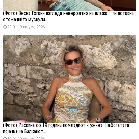
(Фото) Весна Ѓогани изгледа неверојатно на плажа – ги истакна
стомачните мускули...
20:01 - 9 август, 2026
(Фото) Раскина со 19 години помладиот и ужива: Најбогатата
пејачка на Балканот...
19:01 - 9 август, 2026