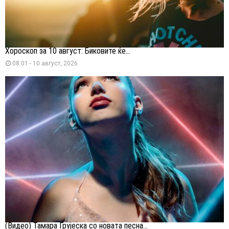
Хороскоп за 10 август: Биковите ќе...
08:01 - 10 август, 2026
(Видео) Тамара Грујеска со новата песна...