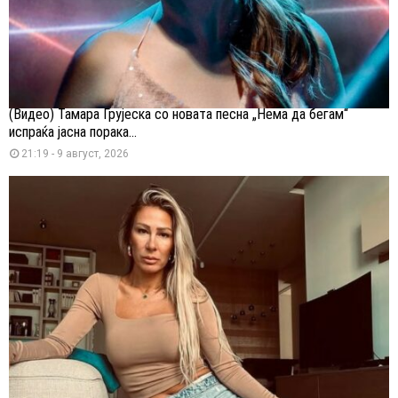
(Видео) Тамара Грујеска со новата песна „Нема да бегам“
испраќа јасна порака...
21:19 - 9 август, 2026