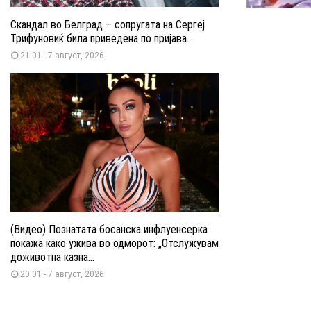
Скандал во Белград – сопругата на Сергеј
Трифуновиќ била приведена по пријава...
21:01 - 7 август, 2026
(Видео) Познатата босанска инфлуенсерка
покажа како ужива во одморот: „Отслужувам
доживотна казна...
20:01 - 7 август, 2026