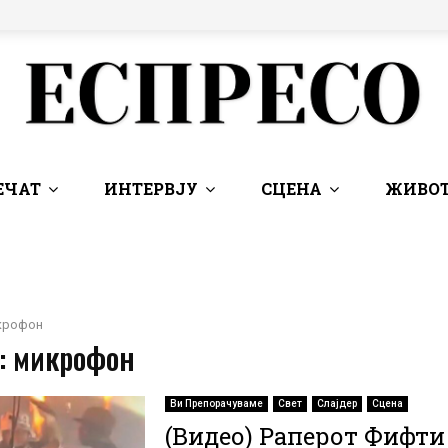
ЕЧАТ
ИНТЕРВЈУ
СЦЕНА
ЖИВОТ
крофон
 : микрофон
Ви Препорачуваме
Свет
Слајдер
Сцена
(Видео) Раперот Фифти