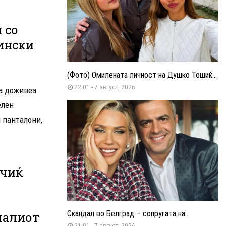
 со
ински
(Фото) Омилената личност на Душко Тошиќ...
22:01 - 7 август, 2026
а доживеа
елен
 панталони,
ачиќ
Скандал во Белград – сопругата на...
малиот
21:01 - 7 август, 2026