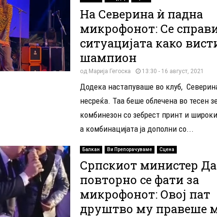
На Северина ѝ падна
микрофонот: Се справи
ситуацијата како вист
шампион
од
Марија Гегоска
13:30 - 16 август, 2021
Додека настапуваше во клуб, Северин
несреќа. Таа беше облечена во тесен з
комбинезон со зебрест принт и широки
а комбинацијата ја дополни со...
Балкан
Ви Препорачуваме
Сцена
Српскиот министер Д
повторно се фати за
микрофонот: Овој пат
друштво му правеше 