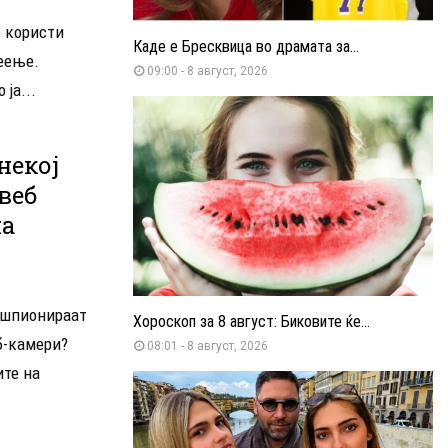
о користи
Каде е Бресквица во драмата за...
еење.
09:00 - 8 август, 2026
ја...
некој
веб
на
 шпионираат
Хороскоп за 8 август: Биковите ќе...
б-камери?
08:01 - 8 август, 2026
ите на