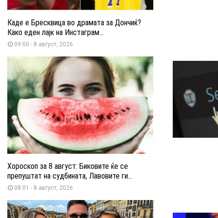
Каде е Бресквица во драмата за Дончиќ?
Како еден лајк на Инстаграм...
09:00 - 8 август, 2026
Хороскоп за 8 август: Биковите ќе се
препуштат на судбината, Лавовите ги...
08:01 - 8 август, 2026