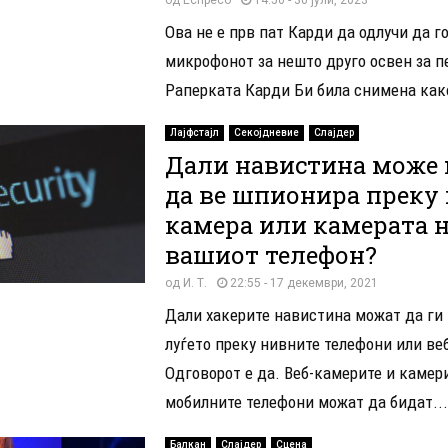
Ова не е прв пат Карди да одлучи да г
микрофонот за нешто друго освен за п
Раперката Карди Би била снимена како 
Лајфстајл
Секојдневие
Слајдер
Дали навистина може 
да ве шпионира преку 
камера или камерата 
вашиот телефон?
од
И. Т.
22:55 - 17 декември, 2021
Дали хакерите навистина можат да ги
луѓето преку нивните телефони или ве
Одговорот е да. Веб-камерите и камер
мобилните телефони можат да бидат...
Балкан
Слајдер
Сцена