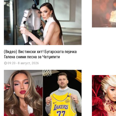
(Видео) Вистински хит! Бугарската пејачка
Галена сними песна за Чатџипити
09:20 - 8 август, 2026