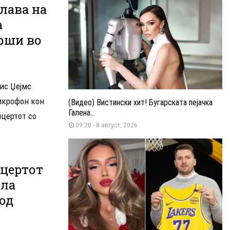
лава на
а
врши во
ис Џејмс
микрофон кон
(Видео) Вистински хит! Бугарската пејачка
Галена...
нцертот со
09:20 - 8 август, 2026
нцертот
рла
од