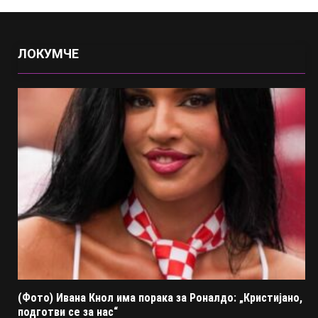
ЛОКУМЧЕ
(Фото) Ивана Кнол има порака за Роналдо: „Кристијано,
подготви се за нас“