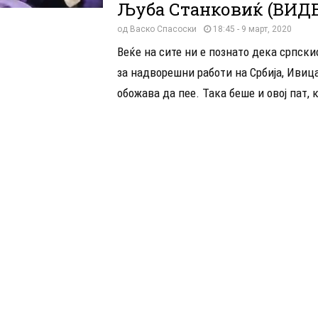
Љуба Станковиќ (ВИД
од
Васко Спасоски
18:45 - 9 март, 2020
Веќе на сите ни е познато дека српск
за надворешни работи на Србија, Ивиц
обожава да пее. Така беше и овој пат, к