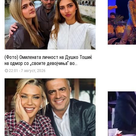
(Фото) Омилената личност на Душко Тошиќ
на одмор со „своите девојчиња“ во...
22:01 - 7 август, 2026