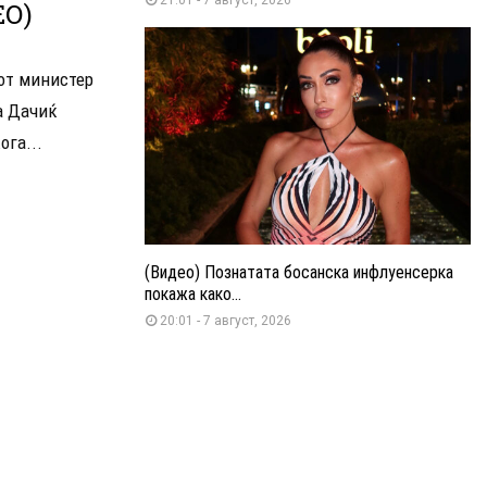
ЕО)
иот министер
а Дачиќ
ога...
(Видео) Познатата босанска инфлуенсерка
покажа како...
20:01 - 7 август, 2026