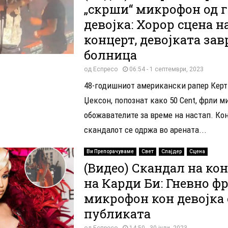
„скрши“ микрофон од г
девојка: Хорор сцена н
концерт, девојката за
болница
од
Еспресо
06:54 - 1 септември, 2023
48-годишниот американски рапер Керт
Џексон, попознат како 50 Cent, фрли 
обожавателите за време на настап. Ко
скандалот се одржа во арената...
Ви Препорачуваме
Свет
Слајдер
Сцена
(Видео) Скандал на ко
на Карди Би: Гневно ф
микрофон кон девојка 
публиката
од
Еспресо
14:50 - 30 јули, 2023