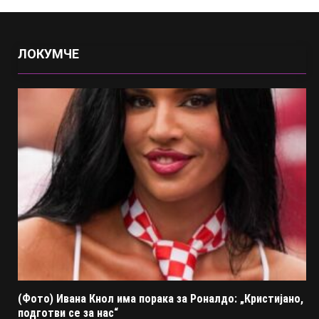
ЛОКУМЧЕ
(Фото) Ивана Кнол има порака за Роналдо: „Кристијано,
подготви се за нас“