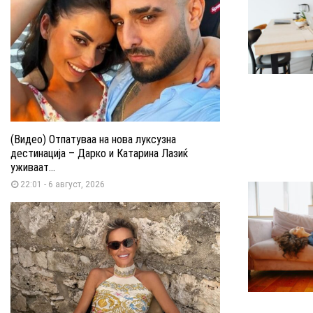
(Видео) Отпатуваа на нова луксузна
дестинација – Дарко и Катарина Лазиќ
уживаат...
22:01 - 6 август, 2026