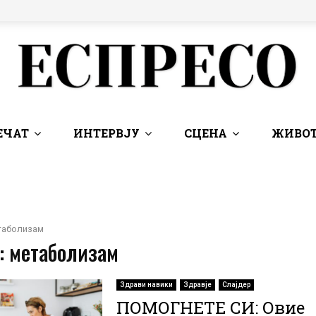
ЕЧАТ
ИНТЕРВЈУ
СЦЕНА
ЖИВОТ
таболизам
: метаболизам
Здрави навики
Здравје
Слајдер
ПОМОГНЕТЕ СИ: Овие