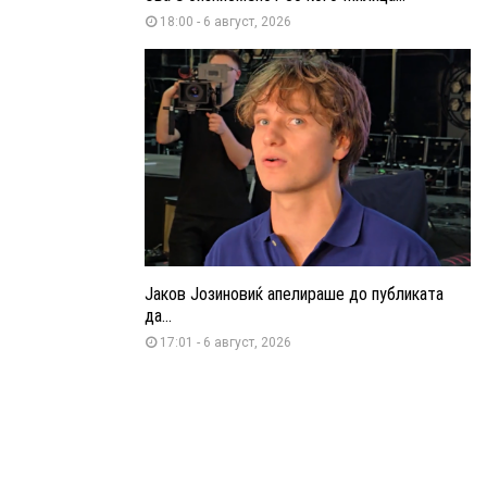
18:00 - 6 август, 2026
Јаков Јозиновиќ апелираше до публиката
да...
17:01 - 6 август, 2026