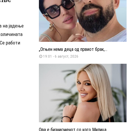
а на јадење
количината
 Се работи
„Огњен нема деца од првиот брак,...
19:01 - 6 август, 2026
Ова е бизнисменот со кого Милица...