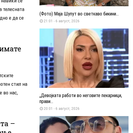
 навики се
а телесната
(Фото) Маја Шупут во светкаво бикини...
дно е да се
21:01 - 6 август, 2026
 имате
тските
отен стил на
е во нас,
„Девојката работи во неговите пекарници,
прави...
20:01 - 6 август, 2026
та –
ење