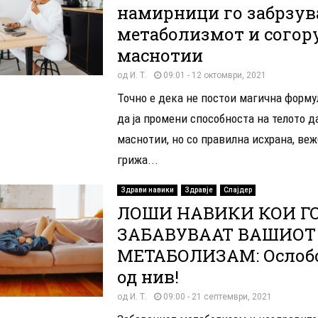
намирници го забрзув
метаболизмот и согор
маснотии
од
И. Т.
09:01 - 12 октомври, 2021
Точно е дека не постои магична форм
да ја промени способноста на телото д
маснотии, но со правилна исхрана, ве
грижа...
Здрави навики
Здравје
Слајдер
ЛОШИ НАВИКИ КОИ Г
ЗАБАВУВААТ ВАШИОТ
МЕТАБОЛИЗАМ: Ослобо
од нив!
од
И. Т.
09:00 - 21 септември, 2021