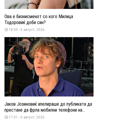
Ова е бизнисменот со кого Милица
Тодоровиќ доби син?
18:00 - 6 август, 2026
Јаков Јозиновиќ апелираше до публиката да
престане да фрла мобилни телефони на...
17:01 - 6 август, 2026