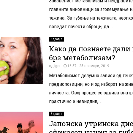
Забавениот метаболизам и нездравите
главните виновници за зголемување н
тежина. За губење на тежината, неопхо
воведат почести оброци, да...
Здравје
Како да познаете дали
брз метаболизам?
од
Igor
16:57 - 25 ноември, 2019
Метаболизмот делумно зависи од гене
предиспозиции, но и од изборот на жив
личноста. Овој процес се одвива внатр
практично е невидлив,...
Здравје
Јапонска утринска дие
ефикасен начин за губ