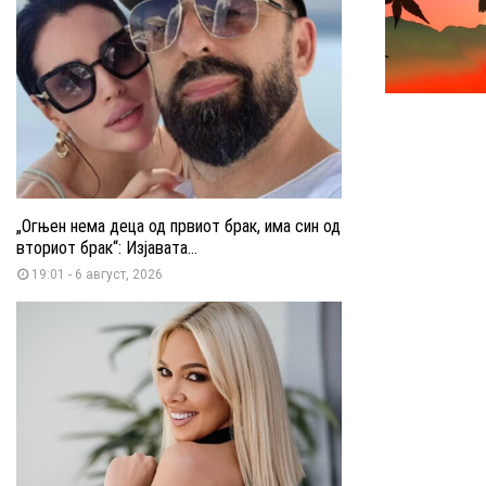
„Огњен нема деца од првиот брак, има син од
вториот брак“: Изјавата...
19:01 - 6 август, 2026