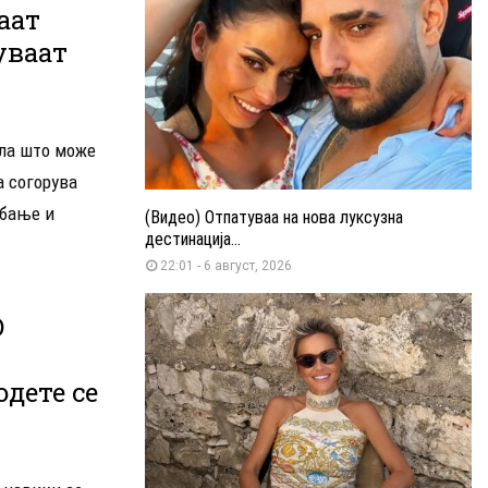
аат
уваат
ула што може
а согорува
жбање и
(Видео) Отпатуваа на нова луксузна
дестинација...
22:01 - 6 август, 2026
О
дете се