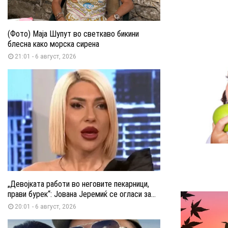
(Фото) Маја Шупут во светкаво бикини
блесна како морска сирена
21:01 - 6 август, 2026
„Девојката работи во неговите пекарници,
прави бурек“: Јована Јеремиќ се огласи за...
20:01 - 6 август, 2026