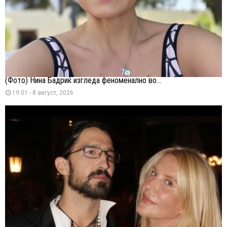
(Фото) Нина Бадриќ изгледа феноменално во...
19:01 - 8 август, 2026