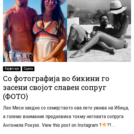
Лајфстајл
Сцена
Со фотографија во бикини го
засени својот славен сопруг
(ФОТО)
Лео Меси заедно со семејството ова лето ужива на Ибица,
а големо внимание предизвика токму неговата сопруга
Антонела Рокузо. View this post on Instagram ?
??...