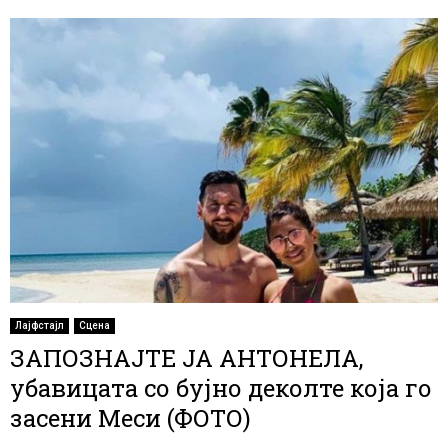
Лајфстајл
Сцена
ЗАПОЗНАЈТЕ ЈА АНТОНЕЛА,
убавицата со бујно деколте која го
засени Меси (ФОТО)