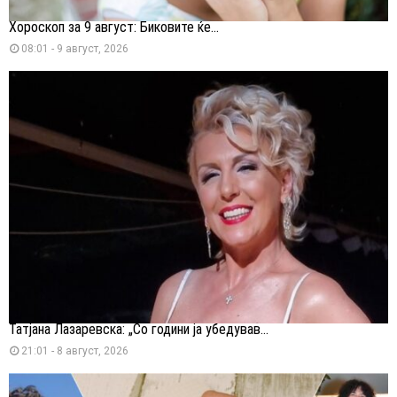
Хороскоп за 9 август: Биковите ќе...
08:01 - 9 август, 2026
Татјана Лазаревска: „Со години ја убедував...
21:01 - 8 август, 2026