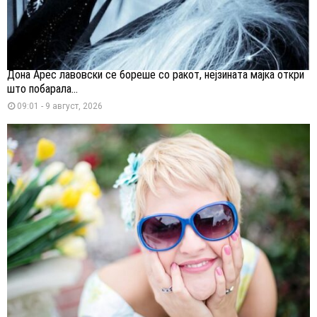
Дона Арес лавовски се бореше со ракот, нејзината мајка откри
што побарала...
09:01 - 9 август, 2026