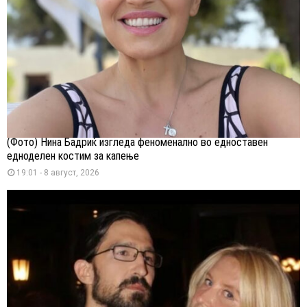
(Фото) Нина Бадриќ изгледа феноменално во едноставен
едноделен костим за капење
19:01 - 8 август, 2026