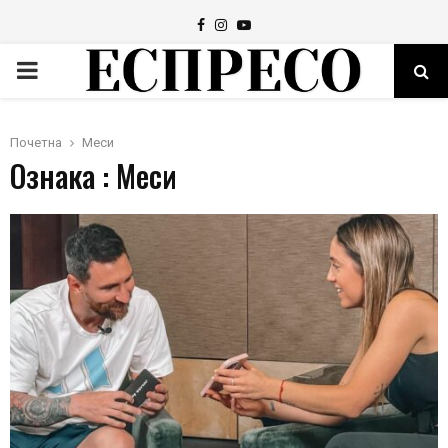
Facebook
Instagram
Youtube
PRIMARY
MENU
Почетна
Меси
Ознака : Меси