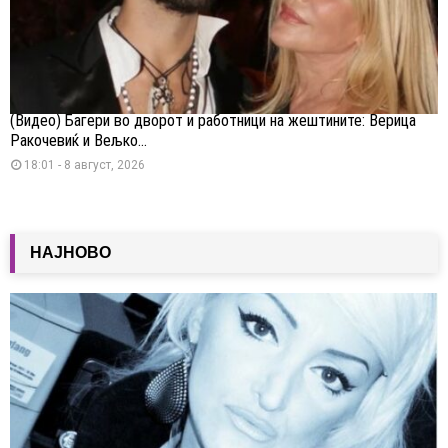
(Видео) Багери во дворот и работници на жештините: Верица
Ракочевиќ и Вељко...
18:01 - 8 август, 2026
НАЈНОВО