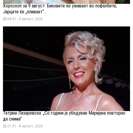
Хороскоп за 9 август: Биковите ќе уживаат во пофалбите,
Јарците ќе „пливаат“...
08:01 - 9 август, 2026
Татјана Лазаревска: „Со години ја убедував Маријана повторно
да снима“
21:01 - 8 август, 2026