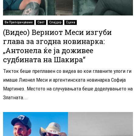
Ви Препорачуваме
Свет
Слајдер
Сцена
(Видео) Верниот Меси изгуби
глава за згодна новинарка:
„Антонела ќе ја доживее
судбината на Шакира“
Тикток беше преплавен со видеа во кои главните улоги ги
имаше Лионел Меси и аргентинската новинарка Софија
Мартинез. Местото на случувањата беше доделувањето на
Златната...