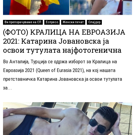
Ви препорачуваме на СП
Еспресо
Женски печат
Слајдер
(ФОТО) КРАЛИЦА НА ЕВРОАЗИЈА
2021: Катарина Јовановска ја
освои тутулата најфотогенична
Во Анталија, Турција се одржа изборот за Кралица на
Евроазија 2021 (Queen of Eurasia 2021), на кој нашата
претставничка Катарина Јовановска ја освои тутулата
за...