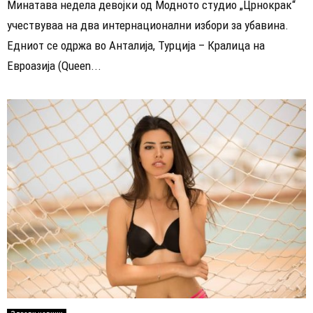
Минатава недела девојки од Модното студио „Црнокрак“
учествуваа на два интернационални избори за убавина.
Едниот се одржа во Анталија, Турција – Кралица на
Евроазија (Queen...