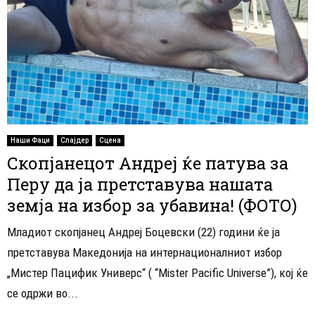
Наши Фаци
Слајдер
Сцена
Скопјанецот Андреј ќе патува за
Перу да ја претставува нашата
земја на избор за убавина! (ФОТО)
Младиот скопјанец Андреј Боцевски (22) години ќе ја
претставува Македонија на интернационалниот избор
„Мистер Пацифик Универс“ ( “Mister Pacific Universe”), кој ќе
се одржи во...