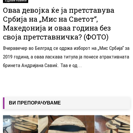
Здрави навики
Оваа девојка ќе ја претставува
Србија на „Мис на Светот“,
Македонија и оваа година без
своја претставничка? (ФОТО)
Вчеравечер во Белград се одржа изборот на „Мис Србија“ за
2019 година, а оваа ласкава титула ја понесе атрактивната
бринета Андријана Савиќ. Таа е од...
ВИ ПРЕПОРАЧУВАМЕ