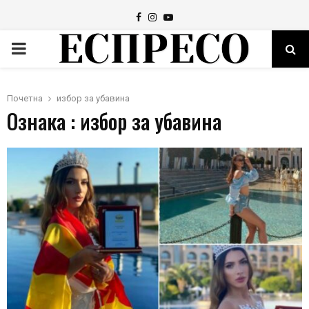
Facebook
Instagram
Youtube
PRIMARY
MENU
Почетна
избор за убавина
Ознака : избор за убавина