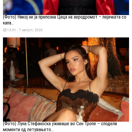
(Фото) Никој не ја препозна Цеца на аеродромот – пејачката со
капа...
13:01 - 7 август, 2026
(Фото) Луна Стефаноска уживаше во Сен Тропе – сподели
моменти од летувањето...