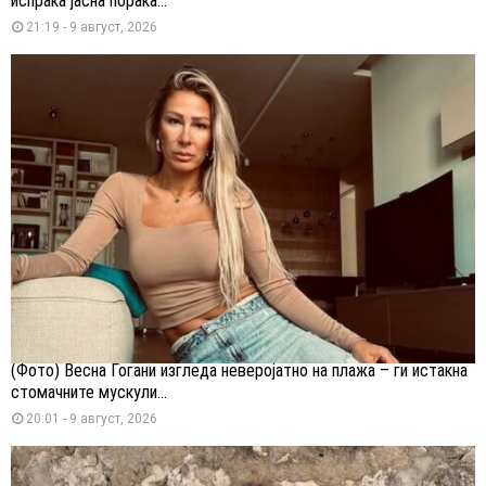
испраќа јасна порака...
21:19 - 9 август, 2026
(Фото) Весна Ѓогани изгледа неверојатно на плажа – ги истакна
стомачните мускули...
20:01 - 9 август, 2026