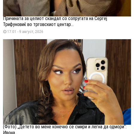
Причината за целиот скандал со сопругата на Сергеј
Трифуновиќ во трговскиот центар...
17:01 - 9 август, 2026
(Фото) „Детето во мене конечно се смири и легна да одмори“:
Ивона...