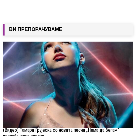
ВИ ПРЕПОРАЧУВАМЕ
(Видео) Тамара Грујеска со новата песна „Нема да бегам“