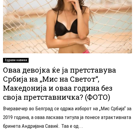
Здрави навики
Оваа девојка ќе ја претставува
Србија на „Мис на Светот“,
Македонија и оваа година без
своја претставничка? (ФОТО)
Вчеравечер во Белград се одржа изборот на „Мис Србија“ за
2019 година, а оваа ласкава титула ја понесе атрактивната
бринета Андријана Савиќ. Таа е од...