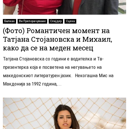
Балкан
Ви Препорачуваме
Слајдер
Сцена
(Фото) Романтичен момент на
Татјана Стојановска и Михаил,
како да се на меден месец
Татјана Стојановска со години е водителка и Тв-
презентерка која е посветена на негувањето на
македонскиот литературен јазик. Некогашна Мис на
Макдонија за 1992 година,...