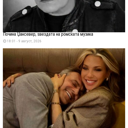
Почина Џансевер, ѕвездата на ромската музика
18:01 - 9 август, 2026