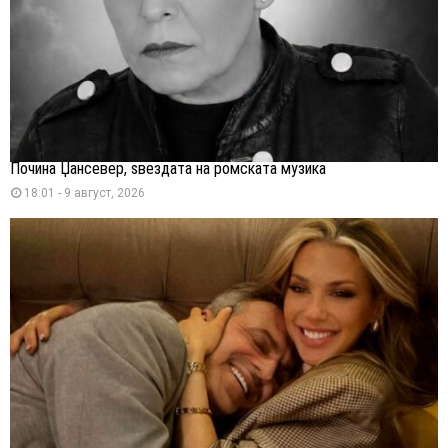
Почина Џансевер, ѕвездата на ромската музика
18:01 - 9 август, 2026