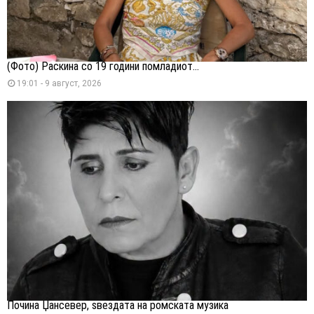
(Фото) Раскина со 19 години помладиот...
19:01 - 9 август, 2026
Почина Џансевер, ѕвездата на ромската музика