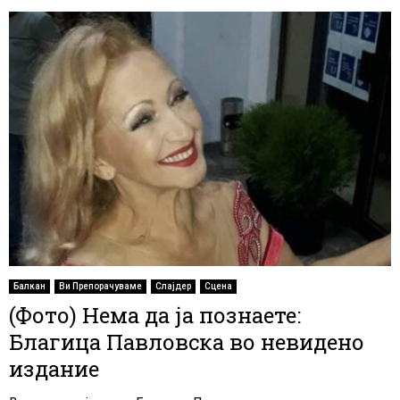
Балкан
Ви Препорачуваме
Слајдер
Сцена
(Фото) Нема да ја познаете:
Благица Павловска во невидено
издание