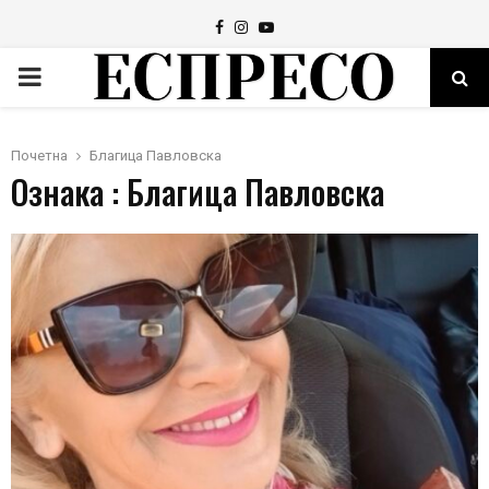
Facebook
Instagram
Youtube
PRIMARY
MENU
Почетна
Благица Павловска
Ознака : Благица Павловска