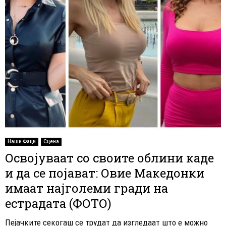
Наши Фаци
Сцена
Освојуваат со своите облини каде
и да се појават: Овие Македонки
имаат најголеми гради на
естрадата (ФОТО)
Пејачките секогаш се трудат да изгледаат што е можно