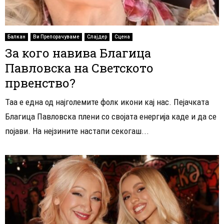
Балкан
Ви Препорачуваме
Слајдер
Сцена
За кого навива Благица
Павловска на Светското
првенство?
Таа е една од најголемите фолк икони кај нас. Пејачката
Благица Павловска плени со својата енергија каде и да се
појави. На нејзините настапи секогаш...