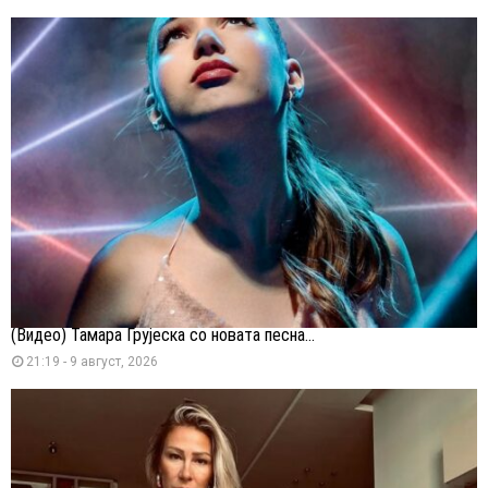
(Видео) Тамара Грујеска со новата песна...
21:19 - 9 август, 2026