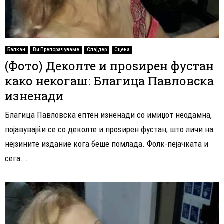
Балкан
Ви Препорачуваме
Слајдер
Сцена
(Фото) Деколте и проѕирен фустан
како некогаш: Благица Павловска
изненади
Благица Павловска ептен изненади со имиџот неодамна,
појавувајќи се со деколте и проѕирен фустан, што личи на
нејзините издание кога беше помлада. Фолк-пејачката и
сега...