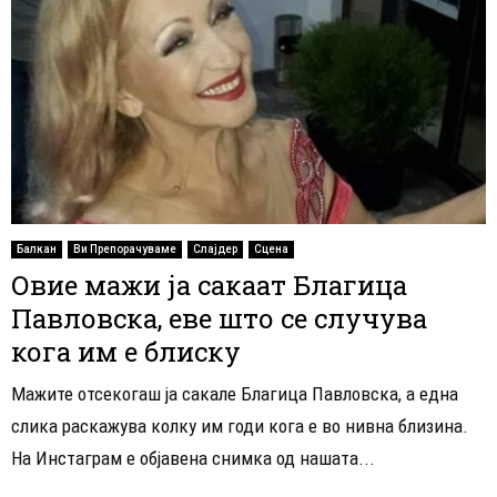
Балкан
Ви Препорачуваме
Слајдер
Сцена
Овие мажи ја сакаат Благица
Павловска, еве што се случува
кога им е блиску
Мажите отсекогаш ја сакале Благица Павловска, а една
слика раскажува колку им годи кога е во нивна близина.
На Инстаграм е објавена снимка од нашата...