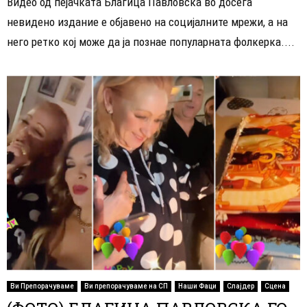
Видео од пејачката Благица Павловска во досега
невидено издание е објавено на социјалните мрежи, а на
него ретко кој може да ја познае популарната фолкерка....
Ви Препорачуваме
Ви препорачуваме на СП
Наши Фаци
Слајдер
Сцена