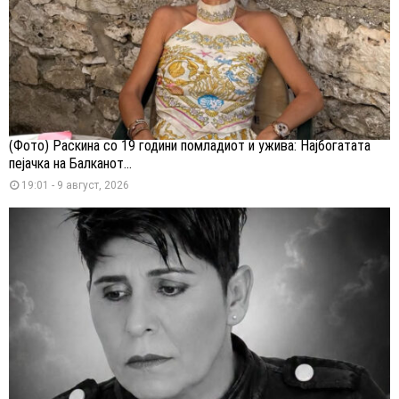
(Фото) Раскина со 19 години помладиот и ужива: Најбогатата
пејачка на Балканот...
19:01 - 9 август, 2026