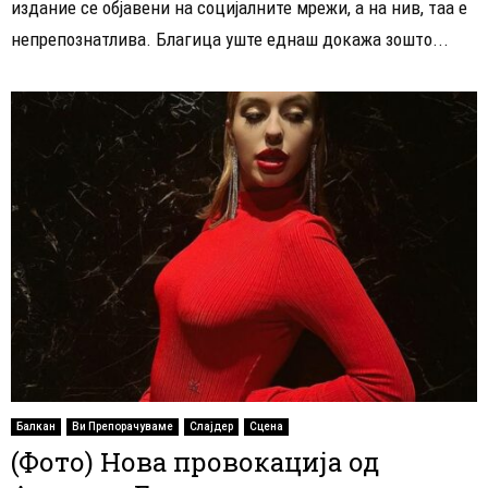
издание се објавени на социјалните мрежи, а на нив, таа е
непрепознатлива. Благица уште еднаш докажа зошто...
Балкан
Ви Препорачуваме
Слајдер
Сцена
(Фото) Нова провокација од