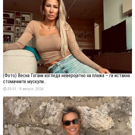
(Фото) Весна Ѓогани изгледа неверојатно на плажа – ги истакна
стомачните мускули...
20:01 - 9 август, 2026