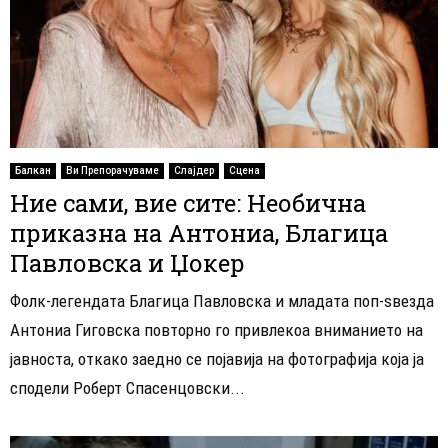
Балкан
Ви Препорачуваме
Слајдер
Сцена
Ние сами, вие сите: Необична
приказна на Антониа, Благица
Павловска и Џокер
Фолк-легендата Благица Павловска и младата поп-ѕвезда
Антониа Гиговска повторно го привлекоа вниманието на
јавноста, откако заедно се појавија на фотографија која ја
сподели Роберт Спасенцовски...