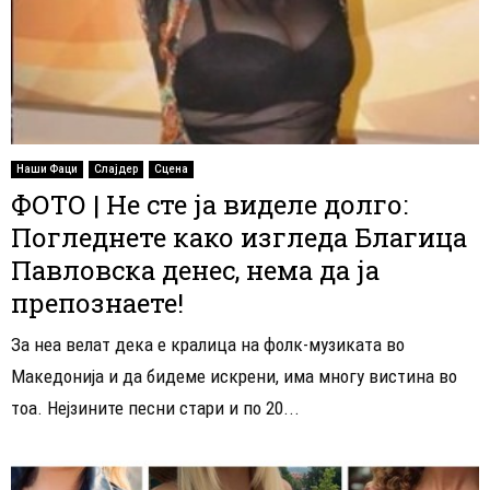
Наши Фаци
Слајдер
Сцена
ФОТО | Не сте ја виделе долго:
Погледнете како изгледа Благица
Павловска денес, нема да ја
препознаете!
За неа велат дека е кралица на фолк-музиката во
Македонија и да бидеме искрени, има многу вистина во
тоа. Нејзините песни стари и по 20...