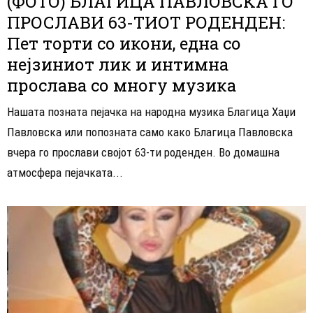
(ФОТО) БЛАГИЦА ПАВЛОВСКА ГО
ПРОСЛАВИ 63-ТИОТ РОДЕНДЕН:
Пет торти со икони, една со
нејзиниот лик и интимна
прослава со многу музика
Нашата позната пејачка на народна музика Благица Хаџи
Павловска или попозната само како Благица Павловска
вчера го прослави својот 63-ти роденден. Во домашна
атмосфера пејачката...