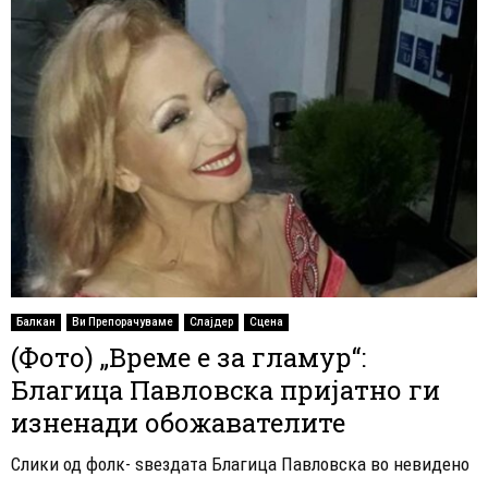
Балкан
Ви Препорачуваме
Слајдер
Сцена
(Фото) „Време е за гламур“:
Благица Павловска пријатно ги
изненади обожавателите
​Слики од фолк- ѕвездата Благица Павловска во невидено