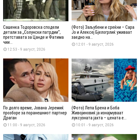
Сашенка Тодоровска сподели
(Фото) Заљубени и среќни – Сара
детали за „Солунски патрдии“,
Јо и Алексеј Бјелогрлиќ уживаат
претставата за Цанде и Фатима
заедно на...
чии...
12:01 - 9 август, 2026
12:53 - 9 август, 2026
По долго време, Јована Јеремиќ
(Фото) Лепа Брена и Боба
прозборе за поранешниот партнер
Живојиновиќ ја изнајмуваат
Драган
луксузната јахта – цената е...
11:00 - 9 август, 2026
10:01 - 9 август, 2026