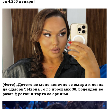
од 4.200 денари!
(Фото) „Детето во мене конечно се смири и легна
да одмори“: Ивона Јо го прослави 30. роденден во
розов фустан и торта со срциња