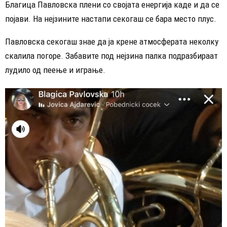
Благица Павловска плени со својата енергија каде и да се
појави. На нејзините настапи секогаш се бара место плус.
Павловска секогаш знае да ја крене атмосферата неколку
скалила погоре. Забавите под нејзина палка подразбираат
лудило од пеење и играње.