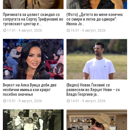
Причината за целиот скандал со
(Фото) „Детето во мене конечно
сопругата на Сергеј Трифуновиќ во
се смири и легна да одмори“:
трговскиот центар е...
Ивона Јо...
17:01 - 9 август, 2026
16:01 - 9 август, 2026
Внукот на Алка Вуица доби две
(Видео) Новак Ѓоковиќ се
необични имиња кои кријат
развесели во Херцег Нови – со
посебно значење
Владо Георгиев ја...
15:01 - 9 август, 2026
14:01 - 9 август, 2026