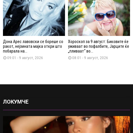
Дона Арес лавовски се бореше со
Хороскоп за 9 август: Биковите ќе
ракот, нејзината мајка откри што
уживаат во пофалбите, Јарците ќе
побарала на...
„пливаат“ во...
09:01 - 9 август, 2026
08:01 - 9 август, 2026
ЛОКУМЧЕ