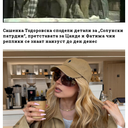
Сашенка Тодоровска сподели детали за „Солунски
патрдии“, претставата за Цанде и Фатима чии
реплики се знаат наизуст до ден денес