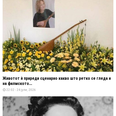
Животот ѝ приреди сценарио какво што ретко се гледа и
на филмското...
22:02 - 24 јули, 2026