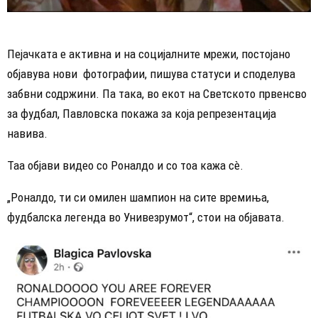
Пејачката е активна и на социјалните мрежи, постојано
објавува нови фотографии, пишува статуси и споделува
забвни содржини. Па така, во екот на Светското првенсво
за фудбал, Павловска покажа за која репрезентација
навива.
Таа објави видео со Роналдо и со тоа кажа сè.
„Роналдо, ти си омилен шампион на сите времиња,
фудбалска легенда во Унивезрумот“, стои на објавата.