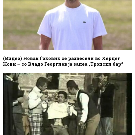
(Видео) Новак Ѓоковиќ се развесели во Херцег
Нови – со Владо Георгиев ја запеа „Тропски бар“