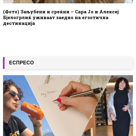
(Фото) Заљубени и среќни – Сара Јо и Алексеј
Бјелогрлиќ уживаат заедно на егзотична
дестинација
ЕСПРЕСО