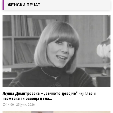
ЖЕНСКИ ПЕЧАТ
Љупка Димитровска – „вечното девојче“ чиј глас и
насмевка ги освоија цела...
14:00 - 25 јули, 2026