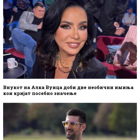
Внукот на Алка Вуица доби две необични имиња
кои кријат посебно значење