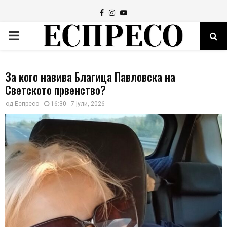
Facebook
Instagram
Youtube
PRIMARY
MENU
За кого навива Благица Павловска на
Светското првенство?
од
Еспресо
16:30 - 7 јули, 2026