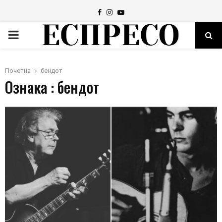
Facebook
Instagram
Youtube
PRIMARY
MENU
Почетна
бендот
Ознака : бендот