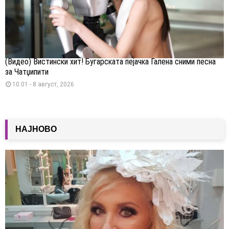
(Видео) Вистински хит! Бугарската пејачка Галена сними песна
за Чатџипити
10:01 - 8 август, 2026
НАЈНОВО