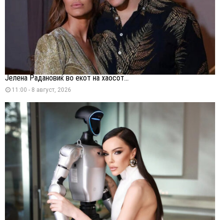
Јелена Радановиќ во екот на хаосот...
11:00 - 8 август, 2026