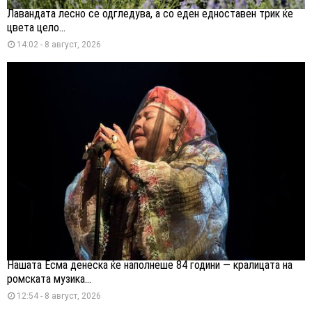
Лавандата лесно се одгледува, а со еден едноставен трик ќе
цвета цело...
14:02 - 8 август, 2026
Нашата Есма денеска ќе наполнеше 84 години — кралицата на
ромската музика...
12:54 - 8 август, 2026