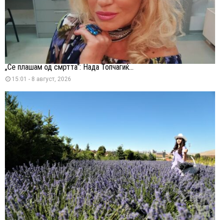
„Се плашам од смртта“: Нада Топчагиќ...
15:01 - 8 август, 2026