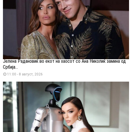
Јелена Радановиќ во екот на хаосот со Ана Николиќ замина од
Србија...
11:00 - 8 август, 2026