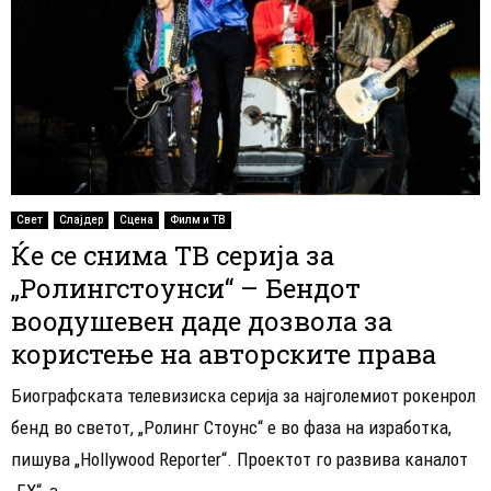
Свет
Слајдер
Сцена
Филм и ТВ
Ќе се снима ТВ серија за
„Ролингстоунси“ – Бендот
воодушевен даде дозвола за
користење на авторските права
Биографската телевизиска серија за најголемиот рокенрол
бенд во светот, „Ролинг Стоунс“ е во фаза на изработка,
пишува „Hollywood Reporter“. Проектот го развива каналот
„FX“, а...