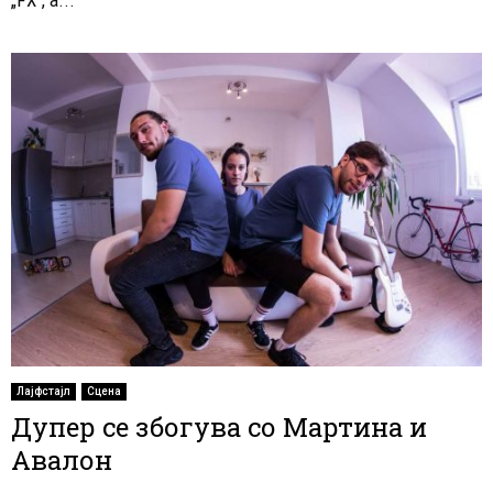
Лајфстајл
Сцена
Дупер се збогува со Мартина и
Авалон