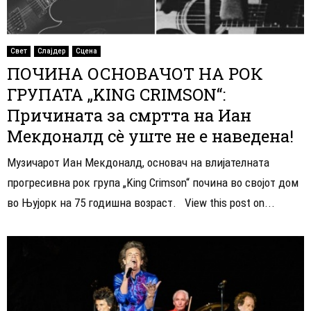
Свет
Слајдер
Сцена
ПОЧИНА ОСНОВАЧОТ НА РОК
ГРУПАТА „KING CRIMSON“:
Причината за смртта на Иан
Мекдоналд сè уште не е наведена!
Музичарот Иан Мекдоналд, основач на влијателната
прогресивна рок група „King Crimson“ почина во својот дом
во Њујорк на 75 годишна возраст. View this post on...