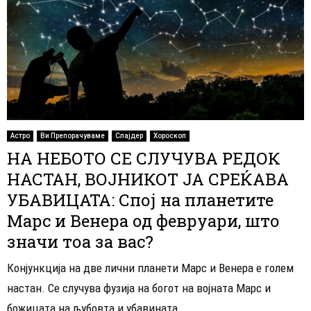
Астро
Ви Препорачуваме
Слајдер
Хороскоп
НА НЕБОТО СЕ СЛУЧУВА РЕДОК
НАСТАН, ВОЈНИКОТ ЈА СРЕЌАВА
УБАВИЦАТА: Спој на планетите
Марс и Венера од февруари, што
значи тоа за вас?
Конјункција на две лични планети Марс и Венера е голем
настан. Се случува фузија на богот на војната Марс и
божицата на љубовта и убавината...