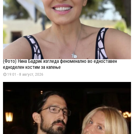
(Фото) Нина Бадриќ изгледа феноменално во едноставен
едноделен костим за капење
19:01 - 8 август, 2026