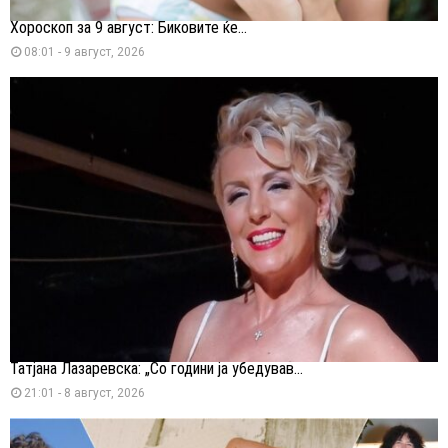
Хороскоп за 9 август: Биковите ќе...
08:01 - 9 август, 2026
Татјана Лазаревска: „Со години ја убедував...
21:01 - 8 август, 2026