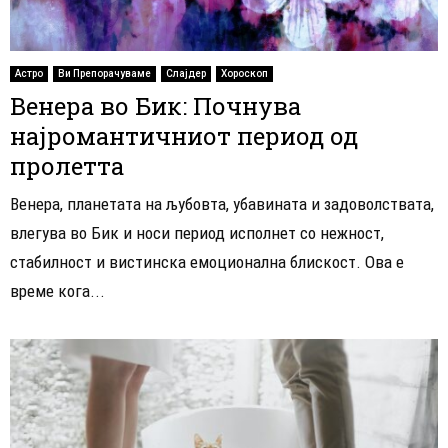
Астро
Ви Препорачуваме
Слајдер
Хороскоп
Венера во Бик: Почнува
најромантичниот период од
пролетта
Венера, планетата на љубовта, убавината и задоволствата,
влегува во Бик и носи период исполнет со нежност,
стабилност и вистинска емоционална блискост. Ова е
време кога...