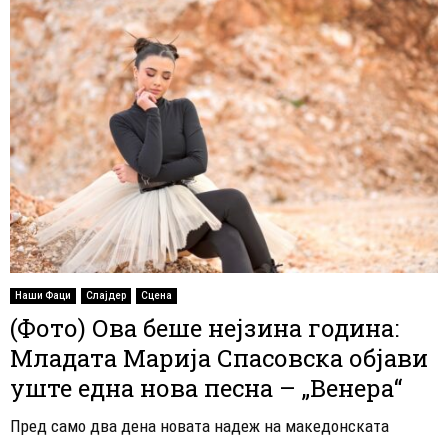
Наши Фаци
Слајдер
Сцена
(Фото) Ова беше нејзина година:
Младата Марија Спасовска објави
уште една нова песна – „Венера“
Пред само два дена новата надеж на македонската