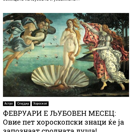
Астро
Слајдер
Хороскоп
ФЕВРУАРИ Е ЉУБОВЕН МЕСЕЦ:
Овие пет хороскопски знаци ќе ја
запознаат сродната душа!