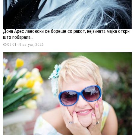
Дона Арес лавовски се бореше со ракот, нејзината мајка откри
што побарала...
09:01 - 9 август, 2026