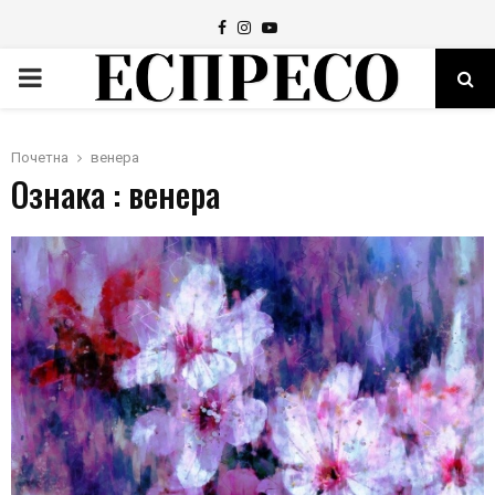
Facebook
Instagram
Youtube
PRIMARY
MENU
Почетна
венера
Ознака : венера