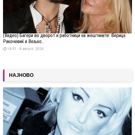
(Видео) Багери во дворот и работници на жештините: Верица
Ракочевиќ и Вељко...
18:01 - 8 август, 2026
НАЈНОВО