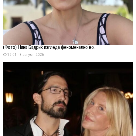
(Фото) Нина Бадриќ изгледа феноменално во...
19:01 - 8 август, 2026