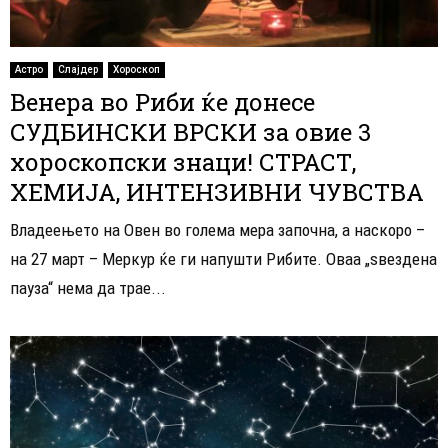
Астро
Слајдер
Хороскоп
Венера во Риби ќе донесе
СУДБИНСКИ ВРСКИ за овие 3
хороскопски знаци! СТРАСТ,
ХЕМИЈА, ИНТЕНЗИВНИ ЧУВСТВА
Владеењето на Овен во голема мера започна, а наскоро –
на 27 март – Меркур ќе ги напушти Рибите. Оваа „ѕвездена
пауза“ нема да трае...