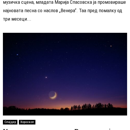
музичка сцена, младата Марија Спасовска ја промовираше
најновата песна со наслов „Венера“. Таа пред помалку од
три месеци...
Слајдер
Хороскоп