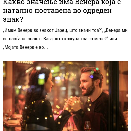
Какво значење има Венера која е
натално поставена во одреден
знак?
„Имам Венера во знакот Јарец, што значи тоа?“, „Венера ми
се наоѓа во знакот Вага, што кажува тоа за мене?“ или
„Мојата Венера е во...