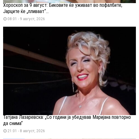
Хороскоп за 9 август: Биковите ќе уживаат во пофалбите,
Јарците ќе „пливаат“...
08:01 - 9 август, 2026
Татјана Лазаревска: „Со години ја убедував Маријана повторно
да снима“
21:01 - 8 август, 2026