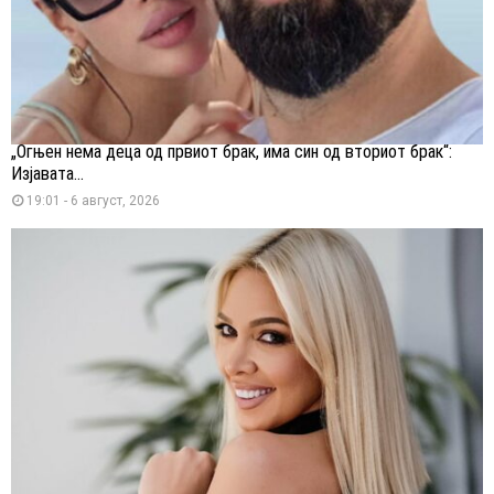
„Огњен нема деца од првиот брак, има син од вториот брак“:
Изјавата...
19:01 - 6 август, 2026