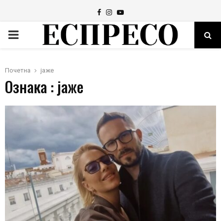
Facebook
Instagram
Youtube
PRIMARY
MENU
Почетна
јаже
Ознака : јаже