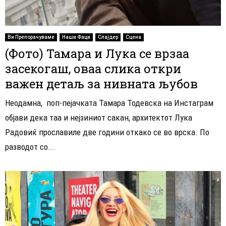
Ви Препорачуваме
Наши Фаци
Слајдер
Сцена
(Фото) Тамара и Лука се врзаа
засекогаш, оваа слика откри
важен детаљ за нивната љубов
Неодамна, поп-пејачката Тамара Тодевска на Инстаграм
објави дека таа и нејзиниот сакан, архитектот Лука
Радовиќ прославиле две години откако се во врска. По
разводот со...