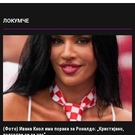
ЛОКУМЧЕ
(Фото) Ивана Кнол има порака за Роналдо: „Кристијано,
подготви се за нас“