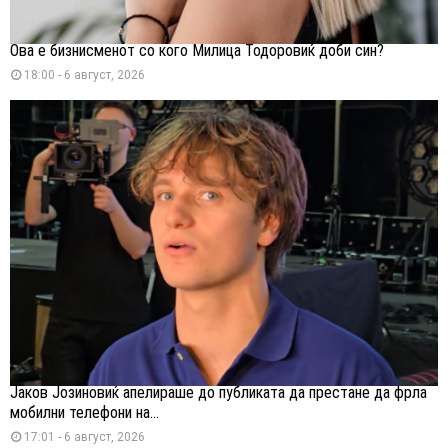
Ова е бизнисменот со кого Милица Тодоровиќ доби син?
18:00 - 6 август, 2026
Јаков Јозиновиќ апелираше до публиката да престане да фрла
мобилни телефони на...
17:01 - 6 август, 2026