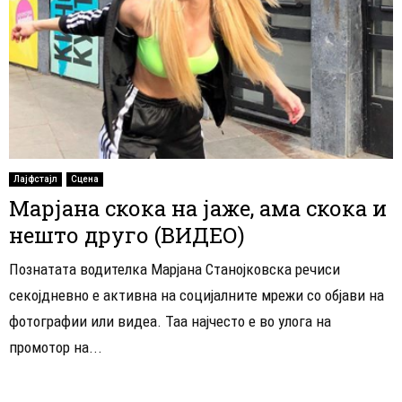
Лајфстајл
Сцена
Марјана скока на јаже, ама скока и
нешто друго (ВИДЕО)
Познатата водителка Марјана Станојковска речиси
секојдневно е активна на социјалните мрежи со објави на
фотографии или видеа. Таа најчесто е во улога на
промотор на...