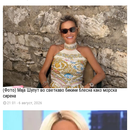
(Фото) Маја Шупут во светкаво бикини блесна како морска
сирена
21:01 - 6 август, 2026