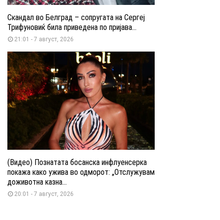
Скандал во Белград – сопругата на Сергеј
Трифуновиќ била приведена по пријава...
21:01 - 7 август, 2026
(Видео) Познатата босанска инфлуенсерка
покажа како ужива во одморот: „Отслужувам
доживотна казна...
20:01 - 7 август, 2026