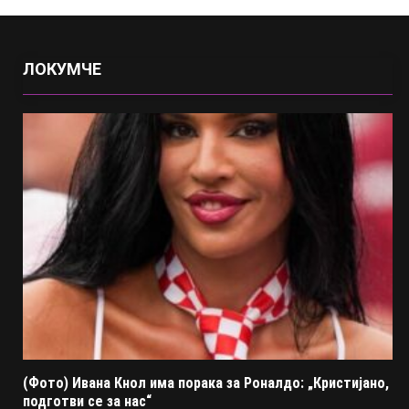
ЛОКУМЧЕ
(Фото) Ивана Кнол има порака за Роналдо: „Кристијано,
подготви се за нас“