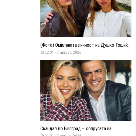
(Фото) Омилената личност на Душко Тошиќ...
22:01 - 7 август, 2026
Скандал во Белград – сопругата на...
21:01 - 7 август, 2026