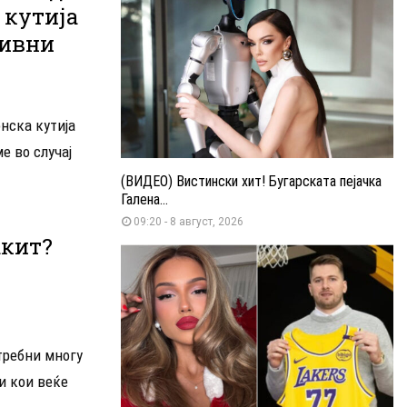
 кутија
тивни
нска кутија
ме во случај
(ВИДЕО) Вистински хит! Бугарската пејачка
Галена...
09:20 - 8 август, 2026
акит?
требни многу
ти кои веќе