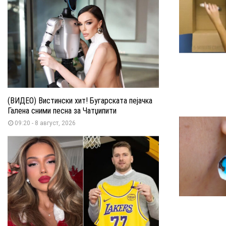
(ВИДЕО) Вистински хит! Бугарската пејачка
Галена сними песна за Чатџипити
09:20 - 8 август, 2026