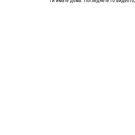
ги имате дома. Погледнете го видеото,.