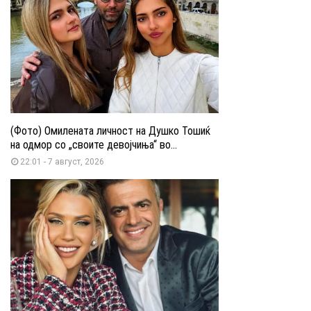
(Фото) Омилената личност на Душко Тошиќ
на одмор со „своите девојчиња“ во...
22:01 - 7 август, 2026