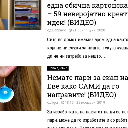
една обична картонска
– 59 неверојатно креа
идеи! (ВИДЕО)
од
Еспресо
21:00 - 11 јуни, 2020
Сите во домот имаме барем една карто
која не ни служи за ништо, туку ја чува
да не ни затреба за нешто....
Секојдневие
Немате пари за скап н
Еве како САМИ да го
направите! (ВИДЕО)
од
Igor
18:10 - 25 ноември, 2019
За изработката на накитот не ви се по
пари, може да го изработите и со рабо