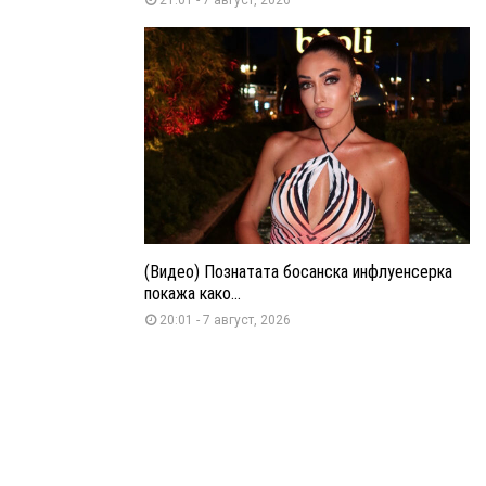
(Видео) Познатата босанска инфлуенсерка
покажа како...
20:01 - 7 август, 2026