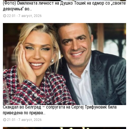
(Фото) Омилената личност на Душко Тошиќ на одмор со „своите
девојчиња“ во...
22:01 - 7 август, 2026
Скандал во Белград – сопругата на Сергеј Трифуновиќ била
приведена по пријава...
21:01 - 7 август, 2026