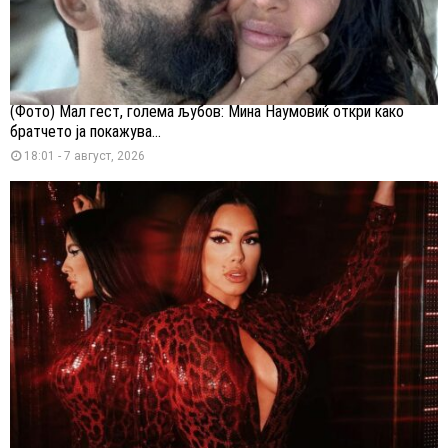
(Фото) Мал гест, голема љубов: Мина Наумовиќ откри како
братчето ја покажува...
18:01 - 7 август, 2026