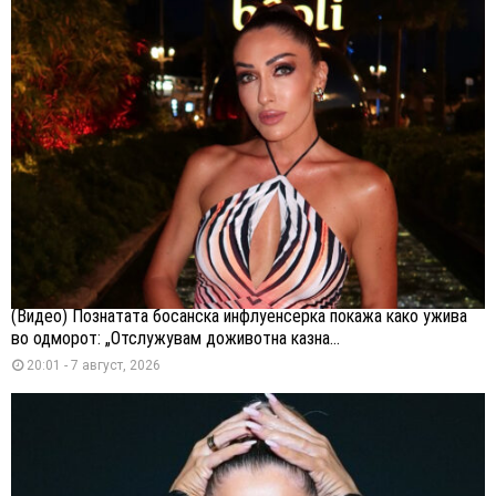
(Видео) Познатата босанска инфлуенсерка покажа како ужива
во одморот: „Отслужувам доживотна казна...
20:01 - 7 август, 2026