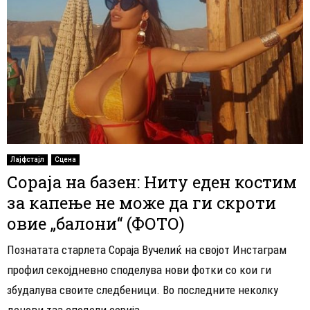
Лајфстајл
Сцена
Сораја на базен: Ниту еден костим
за капење не може да ги скроти
овие „балони“ (ФОТО)
Познатата старлета Сораја Вучелиќ на својот Инстаграм
профил секојдневно споделува нови фотки со кои ги
збудалува своите следбеници. Во последните неколку
денови таа сподели серија...