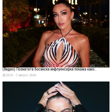
(Видео) Познатата босанска инфлуенсерка покажа како...
20:01 - 7 август, 2026