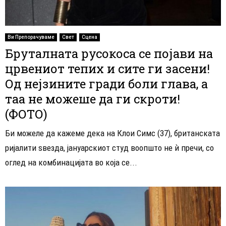
Ви Препорачуваме
Свет
Сцена
Бруталната русокоса се појави на
црвениот тепих и сите ги засени!
Од нејзините гради боли глава, а
таа не можеше да ги скроти!
(ФОТО)
Би можеле да кажеме дека на Клои Симс (37), британската
ријалити ѕвезда, јануарскиот студ воопшто не ѝ пречи, со
оглед на комбинацијата во која се...