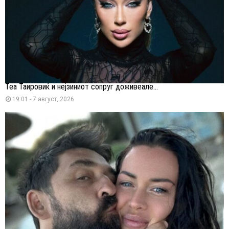
Теа Таировиќ и нејзиниот сопруг доживеале...
19:01 - 7 август, 2026