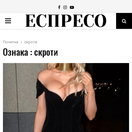
Facebook
Instagram
Youtube
PRIMARY
MENU
Почетна
скроти
Ознака : скроти