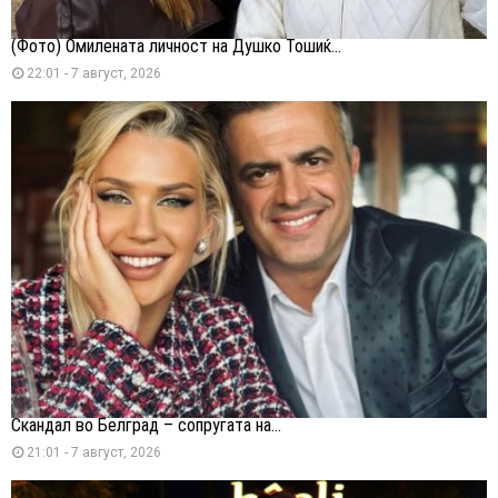
(Фото) Омилената личност на Душко Тошиќ...
22:01 - 7 август, 2026
Скандал во Белград – сопругата на...
21:01 - 7 август, 2026