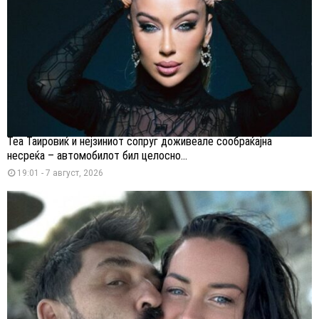
Теа Таировиќ и нејзиниот сопруг доживеале сообраќајна
несреќа – автомобилот бил целосно...
19:01 - 7 август, 2026