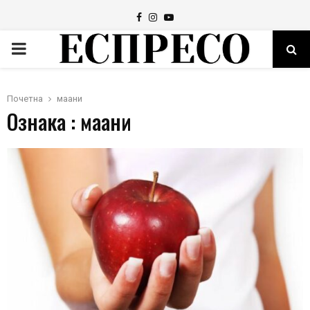
Facebook
Instagram
Youtube
PRIMARY
MENU
Почетна
маани
Ознака : маани