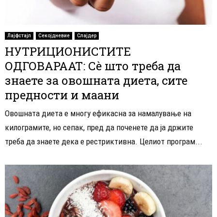
Лајфстајл
Секојдневие
Слајдер
НУТРИЦИОНИСТИТЕ
ОДГОВАРААТ: Сè што треба да
знаете за овошната диета, сите
предности и маани
Овошната диета е многу ефикасна за намалување на
килограмите, но сепак, пред да поченете да ја држите
треба да знаете дека е рестриктивна. Целиот програм...