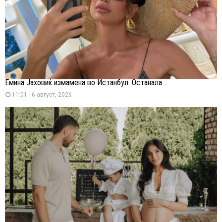
Емина Јаховиќ измамена во Истанбул: Останала...
11:01 - 6 август, 2026