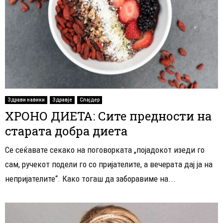
Здрави навики
Здравје
Слајдер
ХРОНО ДИЕТА: Сите предности на
старата добра диета
Се сеќавате секако на поговорката „појадокот изеди го
сам, ручекот подели го со пријателите, а вечерата дај ја на
непријателите“. Како тогаш да заборавиме на...