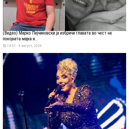
(Видео) Марко Пејчиновски ја избричи главата во чест на
покојната мајка и...
14:01 - 6 август, 2026