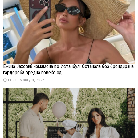
Емина Јаховиќ измамена во Истанбул: Останала без брендирана
гардероба вредна повеќе од...
11:01 - 6 август, 2026