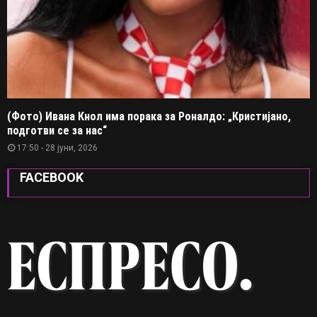
(Фото) Ивана Кнол има порака за Роналдо: „Кристијано,
подготви се за нас“
17:50 - 28 јуни, 2026
FACEBOOK