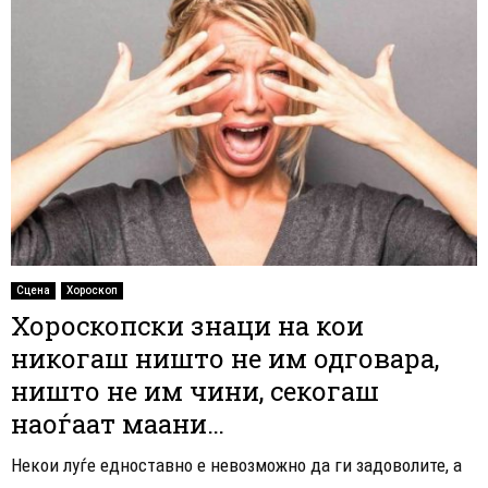
Сцена
Хороскоп
Хороскопски знаци на кои
никогаш ништо не им одговара,
ништо не им чини, секогаш
наоѓаат маани…
Некои луѓе едноставно е невозможно да ги задоволите, а