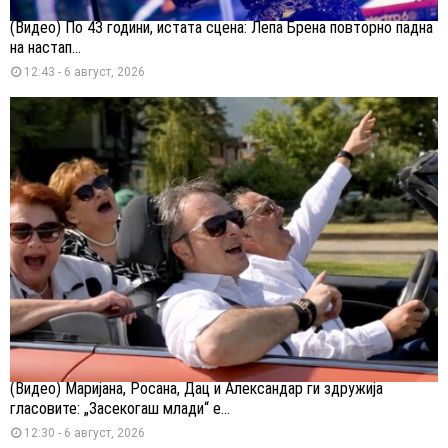
(Видео) По 43 години, истата сцена: Лепа Брена повторно падна
на настап...
12:43 - 6 август, 2026
(Видео) Маријана, Росана, Дац и Александар ги здружија
гласовите: „Засекогаш млади“ е...
12:30 - 6 август, 2026