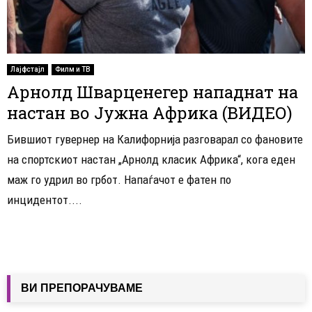
Лајфстајл
Филм и ТВ
Арнолд Шварценегер нападнат на
настан во Јужна Африка (ВИДЕО)
Бившиот гувернер на Калифорнија разговарал со фановите
на спортскиот настан „Арнолд класик Африка“, кога еден
маж го удрил во грбот. Напаѓачот е фатен по
инцидентот....
ВИ ПРЕПОРАЧУВАМЕ