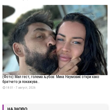
(Фото) Мал гест, голема љубов: Мина Наумовиќ откри како
братчето ја покажува...
18:01 - 7 август, 2026
НАЈНОВО