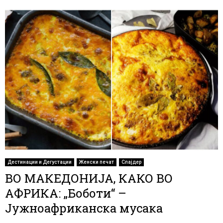
Дестинации и Дегустации
Женски печат
Слајдер
ВО МАКЕДОНИЈА, КАКО ВО
АФРИКА: „Боботи“ –
Јужноафриканска мусака