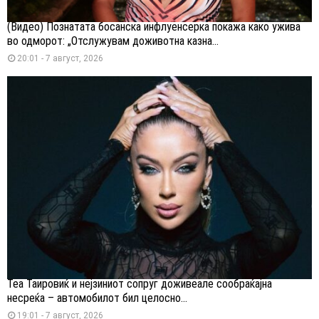
(Видео) Познатата босанска инфлуенсерка покажа како ужива
во одморот: „Отслужувам доживотна казна...
20:01 - 7 август, 2026
Теа Таировиќ и нејзиниот сопруг доживеале сообраќајна
несреќа – автомобилот бил целосно...
19:01 - 7 август, 2026