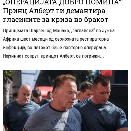
„ОПЕРАЦИЈАТА ДОБРО ПОМИНА“:
Принц Алберт ги демантира
гласините за криза во бракот
Принцезата Шарлен од Монако, „заглавена“ во Јужна
Африка шест месеци од сериозната респираторна
инфекција, во петокот беше повторно оперирана.
Нејзиниот сопруг, принцот Алберт, се погрижи...