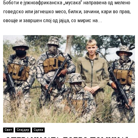
Боботи е јужноафриканска „мусака“ направена од мелено
говедско или јагнешко месо, билки, зачини, кари во прав,
овошје и завршен слој од јајца, со мирис на...
Свет
Слајдер
Сцена