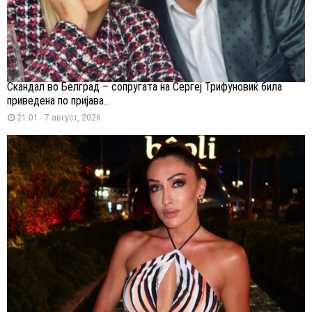
Скандал во Белград – сопругата на Сергеј Трифуновиќ била
приведена по пријава...
21:01 - 7 август, 2026