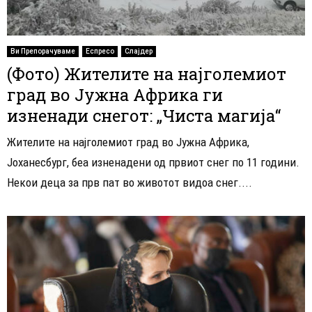
Ви Препорачуваме
Еспресо
Слајдер
(Фото) Жителите на најголемиот
град во Јужна Африка ги
изненади снегот: „Чиста магија“
Жителите на најголемиот град во Јужна Африка,
Јоханесбург, беа изненадени од првиот снег по 11 години.
Некои деца за прв пат во животот видоа снег....