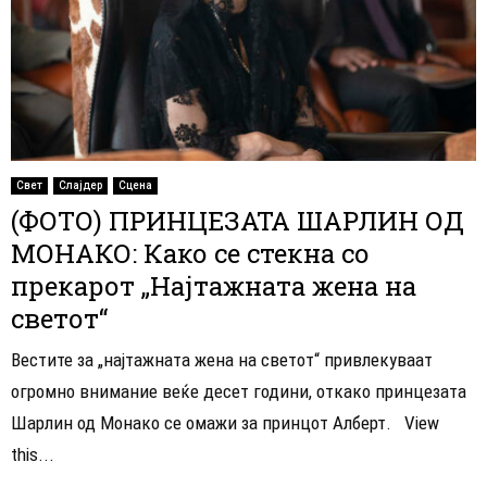
Свет
Слајдер
Сцена
(ФОТО) ПРИНЦЕЗАТА ШАРЛИН ОД
МОНАКО: Како се стекна со
прекарот „Најтажната жена на
светот“
Вестите за „најтажната жена на светот“ привлекуваат
огромно внимание веќе десет години, откако принцезата
Шарлин од Монако се омажи за принцот Алберт. View
this...