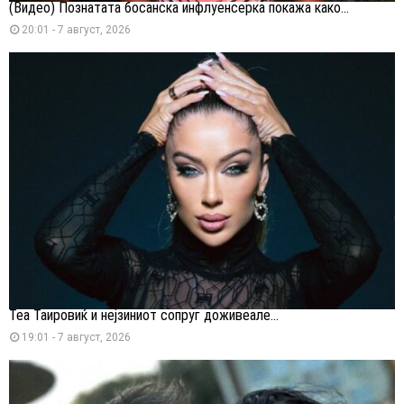
(Видео) Познатата босанска инфлуенсерка покажа како...
20:01 - 7 август, 2026
Теа Таировиќ и нејзиниот сопруг доживеале...
19:01 - 7 август, 2026