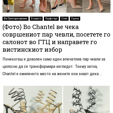
Ви Препорачуваме
Еспресо
Лајфстајл
Стил
Сцена
(Фото) Во Chantel ве чека
совршениот пар чевли, посетете го
салонот во ГТЦ и направете го
вистинскиот избор
Понекогаш е доволен само еден впечатлив пар чевли за
целосно да се трансформира изгледот. Токму затоа,
Chantel е омиленото место на жените кои знаат дека...