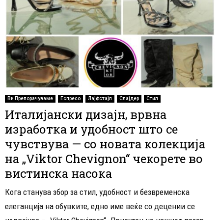
Ви Препорачуваме
Еспресо
Лајфстајл
Слајдер
Стил
Италијански дизајн, врвна
изработка и удобност што се
чувствува — со новата колекција
на „Viktor Chevignon“ чекорете во
вистинска насока
Кога станува збор за стил, удобност и безвременска
елеганција на обувките, едно име веќе со децении се