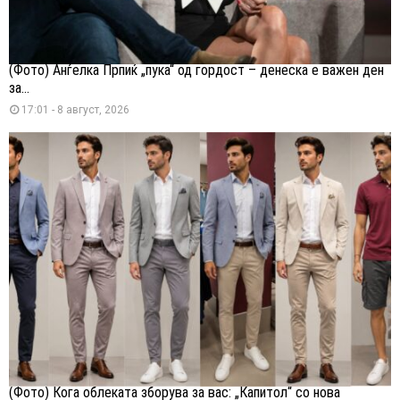
(Фото) Анѓелка Прпиќ „пука“ од гордост – денеска е важен ден
за...
17:01 - 8 август, 2026
(Фото) Кога облеката зборува за вас: „Капитол“ со нова