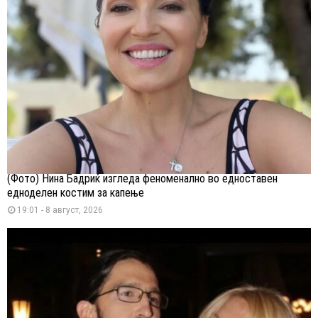
(Фото) Нина Бадриќ изгледа феноменално во едноставен
едноделен костим за капење
19:01 - 8 август, 2026