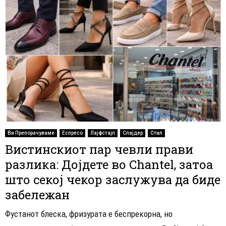
Ви Препорачуваме
Еспресо
Лајфстајл
Слајдер
Стил
Вистинскиот пар чевли прави
разлика: Дојдете во Chantel, затоа
што секој чекор заслужува да биде
забележан
Фустанот блеска, фризурата е беспрекорна, но