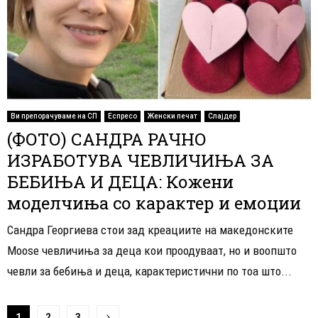
Ви препорачуваме на СП
Еспресо
Женски печат
Слајдер
(ФОТО) САНДРА РАЧНО
ИЗРАБОТУВА ЧЕВЛИЧИЊА ЗА
БЕБИЊА И ДЕЦА: Кожени
моделчиња со карактер и емоции
Сандра Георгиева стои зад креациите на македонските
Moose чевличиња за деца кои проодуваат, но и воопшто
чевли за бебиња и деца, карактеристични по тоа што...
Навигација
1
2
3