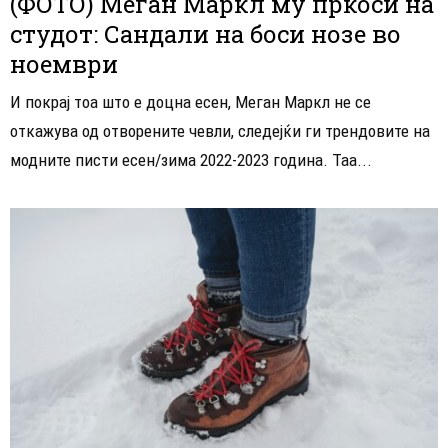
(ФОТО) Меган Маркл му пркоси на
студот: Сандали на боси нозе во
ноември
И покрај тоа што е доцна есен, Меган Маркл не се
откажува од отворените чевли, следејќи ги трендовите на
модните писти есен/зима 2022-2023 година. Таа...