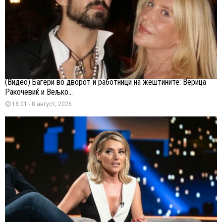
(Видео) Багери во дворот и работници на жештините: Верица
Ракочевиќ и Вељко...
18:01 - 8 август, 2026