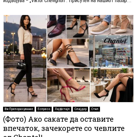
издвојува – „Viktor Chevignon“. Присутен на нашиот пазар...
Ви Препорачуваме
Еспресо
Лајфстајл
Слајдер
Стил
(Фото) Ако сакате да оставите
впечаток, зачекорете со чевлите