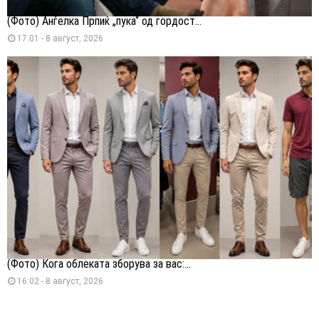
(Фото) Анѓелка Прпиќ „пука“ од гордост...
17:01 - 8 август, 2026
(Фото) Кога облеката зборува за вас:...
16:02 - 8 август, 2026