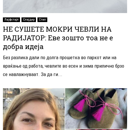
Лајфстајл
Слајдер
Стил
НЕ СУШЕТЕ МОКРИ ЧЕВЛИ НА
РАДИЈАТОР: Еве зошто тоа не е
добра идеја
Без разлика дали по долга прошетка во паркот или на
враќање од работа, чевлите во есен и зима прилично брзо
се навлажнуваат. За да ги...