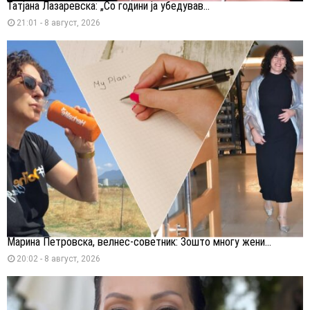
Татјана Лазаревска: „Со години ја убедував...
21:01 - 8 август, 2026
Марина Петровска, велнес-советник: Зошто многу жени...
20:02 - 8 август, 2026