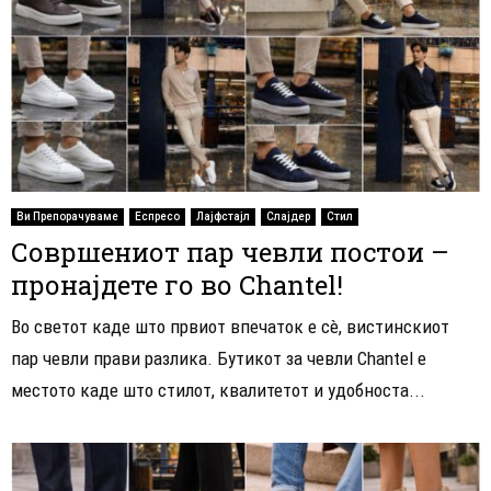
Ви Препорачуваме
Еспресо
Лајфстајл
Слајдер
Стил
Совршениот пар чевли постои –
пронајдете го во Chantel!
Во светот каде што првиот впечаток е сè, вистинскиот
пар чевли прави разлика. Бутикот за чевли Chantel е
местото каде што стилот, квалитетот и удобноста...