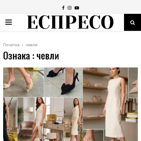
Facebook
Instagram
Youtube
PRIMARY
MENU
Почетна
чевли
Ознака : чевли