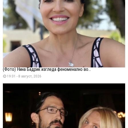
(Фото) Нина Бадриќ изгледа феноменално во...
19:01 - 8 август, 2026