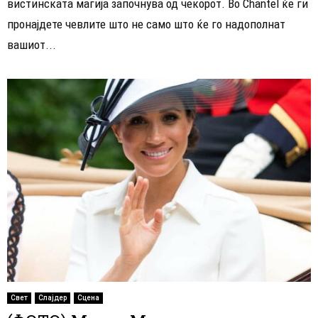
вистинската магија започнува од чекорот. Во Chantel ќе ги
пронајдете чевлите што не само што ќе го надополнат
вашиот...
Свет
Слајдер
Сцена