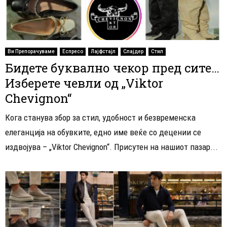
Ви Препорачуваме
Еспресо
Лајфстајл
Слајдер
Стил
Бидете буквално чекор пред сите…
Изберете чевли од „Viktor
Chevignon“
Кога станува збор за стил, удобност и безвременска
елеганција на обувките, едно име веќе со децении се
издвојува – „Viktor Chevignon“. Присутен на нашиот пазар...