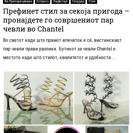
Ви Препорачуваме
Еспресо
Лајфстајл
Слајдер
Стил
Префинет стил за секоја пригода –
пронајдете го совршениот пар
чевли во Chantel
Во светот каде што првиот впечаток е сè, вистинскиот
пар чевли прави разлика. Бутикот за чевли Chantel е
местото каде што стилот, квалитетот и удобноста...