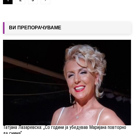
на
написи
ВИ ПРЕПОРАЧУВАМЕ
Татјана Лазаревска: „Со години ја убедував Маријана повторно
да снима“