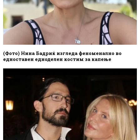
(Фото) Нина Бадриќ изгледа феноменално во
едноставен едноделен костим за капење