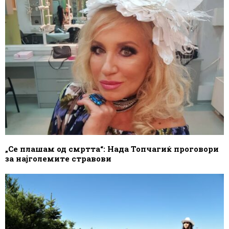
„Се плашам од смртта“: Нада Топчагиќ проговори
за најголемите стравови