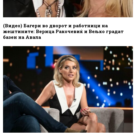
(Видео) Багери во дворот и работници на
жештините: Верица Ракочевиќ и Вељко градат
базен на Авала