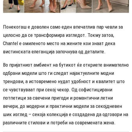
Понекогаш е доволен само еден впечатлив пар чевли за
целосно да се трансформира изгледот. Токму затоа,
Chantel е омиленото место на жените кои знаат дека
вистинската елеганција започнува од деталите.
Во пријатниот амбиент на бутикот ќе откриете внимателно
одбрани модели што ги следат најактуелните модни
трендови, а истовремено нудат удобност и квалитет што
се чувствуваат при секој чекор. Од софистицирани
потпетици за свечени пригоди и романтични летни
вечери, до модерни и практични модели за секојдневен
шик изглед – секоја колекција е создадена да одговори на
различните стилови и потреби на современата жена.