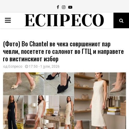
Facebook
Instagram
Youtube
PRIMARY
MENU
(Фото) Во Chantel ве чека совршениот пар
чевли, посетете го салонот во ГТЦ и направете
го вистинскиот избор
од
Еспресо
17:50 - 1 јули, 2026