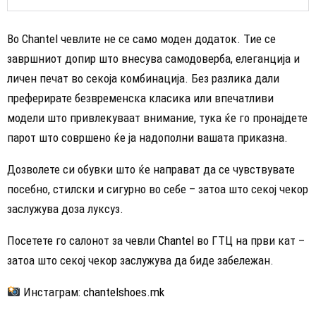
Во Chantel чевлите не се само моден додаток. Тие се
завршниот допир што внесува самодоверба, елеганција и
личен печат во секоја комбинација. Без разлика дали
преферирате безвременска класика или впечатливи
модели што привлекуваат внимание, тука ќе го пронајдете
парот што совршено ќе ја надополни вашата приказна.
Дозволете си обувки што ќе направат да се чувствувате
посебно, стилски и сигурно во себе – затоа што секој чекор
заслужува доза луксуз.
Посетете го салонот за чевли
Chantel
во ГТЦ на први кат –
затоа што секој чекор заслужува да биде забележан.
Инстаграм:
chantelshoes.mk