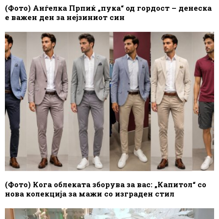
(Фото) Анѓелка Прпиќ „пука“ од гордост – денеска
е важен ден за нејзиниот син
(Фото) Кога облеката зборува за вас: „Капитол“ со
нова колекција за мажи со изграден стил