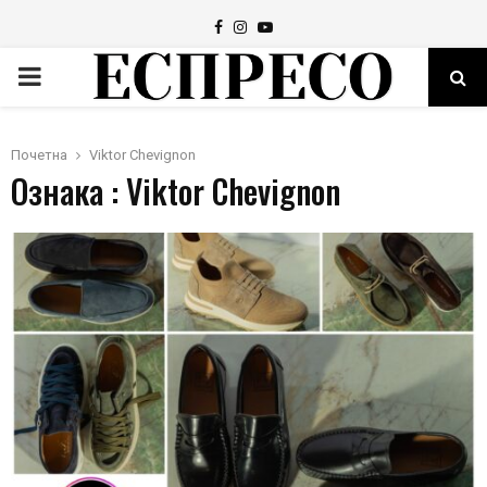
Facebook
Instagram
Youtube
PRIMARY
MENU
Почетна
Viktor Chevignon
Ознака : Viktor Chevignon