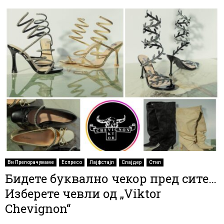
Ви Препорачуваме
Еспресо
Лајфстајл
Слајдер
Стил
Бидете буквално чекор пред сите…
Изберете чевли од „Viktor
Chevignon“