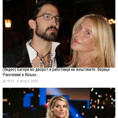
(Видео) Багери во дворот и работници на жештините: Верица
Ракочевиќ и Вељко...
18:01 - 8 август, 2026