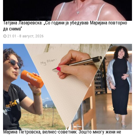
Татјана Лазаревска: „Со години ја убедував Маријана повторно
да снима“
21:01 - 8 август, 2026
Марина Петровска, велнес-советник: Зошто многу жени не