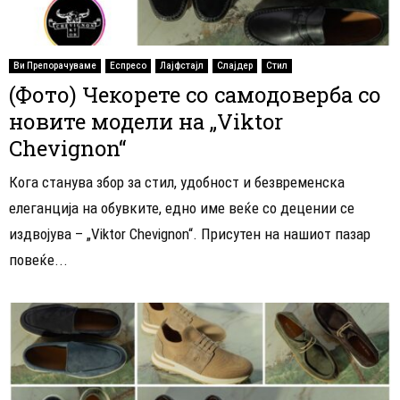
Ви Препорачуваме
Еспресо
Лајфстајл
Слајдер
Стил
(Фото) Чекорете со самодоверба со
новите модели на „Viktor
Chevignon“
Кога станува збор за стил, удобност и безвременска
елеганција на обувките, едно име веќе со децении се
издвојува – „Viktor Chevignon“. Присутен на нашиот пазар
повеќе...