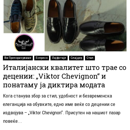
Ви Препорачуваме
Еспресо
Лајфстајл
Слајдер
Стил
Италијански квалитет што трае со
децении: „Viktor Chevignon“ и
понатаму ја диктира модата
Кога станува збор за стил, удобност и безвременска
елеганција на обувките, едно име веќе со децении се
издвојува – „Viktor Chevignon“. Присутен на нашиот пазар
повеќе...