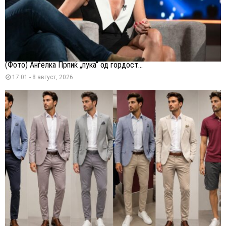
(Фото) Анѓелка Прпиќ „пука“ од гордост...
17:01 - 8 август, 2026