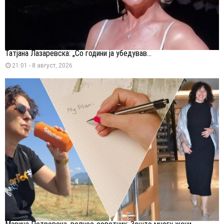
Татјана Лазаревска: „Со години ја убедував...
21:01 - 8 август, 2026