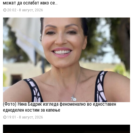
можат да ослабат иако се...
20:02 - 8 август, 2026
(Фото) Нина Бадриќ изгледа феноменално во едноставен
едноделен костим за капење
19:01 - 8 август, 2026