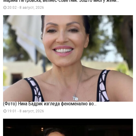
Марина Петровска, велнес-советник: Зошто многу жени...
20:02 - 8 август, 2026
(Фото) Нина Бадриќ изгледа феноменално во...
19:01 - 8 август, 2026