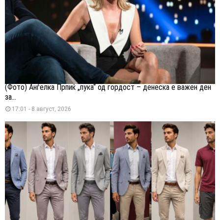
(Фото) Анѓелка Прпиќ „пука“ од гордост – денеска е важен ден
за...
17:01 - 8 август, 2026