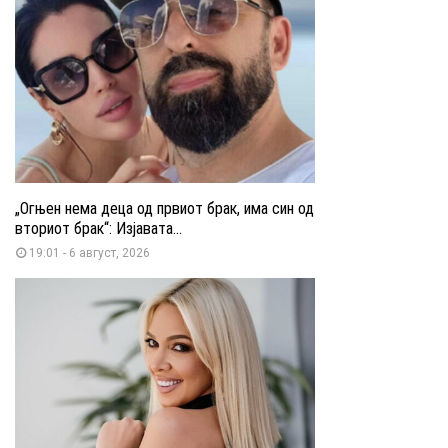
„Огњен нема деца од првиот брак, има син од
вториот брак“: Изјавата...
19:01 - 6 август, 2026