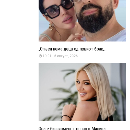
„Огњен нема деца од првиот брак,...
19:01 - 6 август, 2026
Ова е бизнисменот со кого Милица...