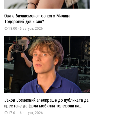
Ова е бизнисменот со кого Милица
Тодоровиќ доби син?
18:00 - 6 август, 2026
Јаков Јозиновиќ апелираше до публиката да
престане да фрла мобилни телефони на...
17:01 - 6 август, 2026