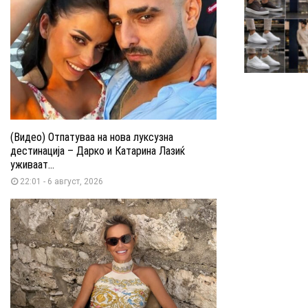
(Видео) Отпатуваа на нова луксузна
дестинација – Дарко и Катарина Лазиќ
уживаат...
22:01 - 6 август, 2026