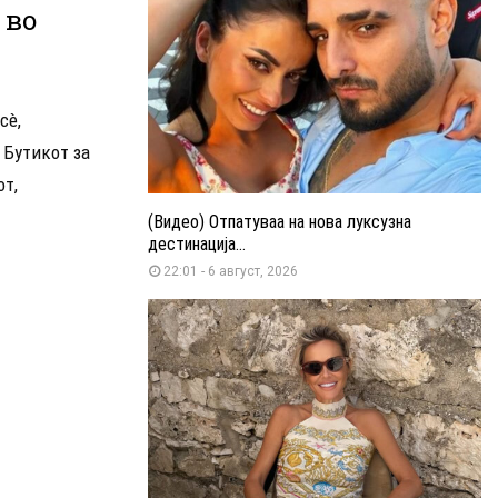
 во
сè,
 Бутикот за
от,
(Видео) Отпатуваа на нова луксузна
дестинација...
22:01 - 6 август, 2026