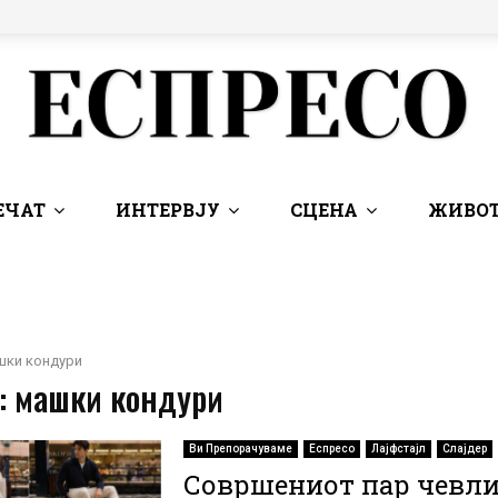
ЕЧАТ
ИНТЕРВЈУ
СЦЕНА
ЖИВОТ
шки кондури
 : машки кондури
Ви Препорачуваме
Еспресо
Лајфстајл
Слајдер
Совршениот пар чевл