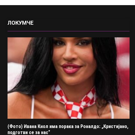
ЛОКУМЧЕ
(Фото) Ивана Кнол има порака за Роналдо: „Кристијано,
подготви се за нас“