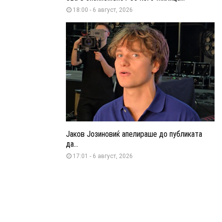
18:00 - 6 август, 2026
Јаков Јозиновиќ апелираше до публиката
да...
17:01 - 6 август, 2026