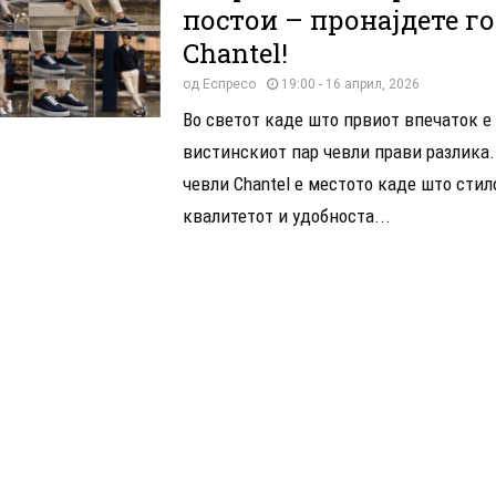
постои – пронајдете го
Chantel!
од
Еспресо
19:00 - 16 април, 2026
Во светот каде што првиот впечаток е 
вистинскиот пар чевли прави разлика.
чевли Chantel е местото каде што стил
квалитетот и удобноста...