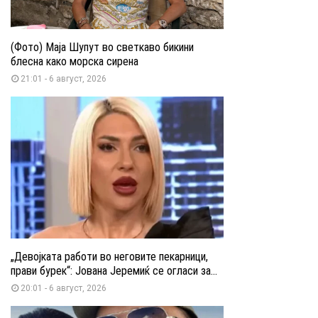
(Фото) Маја Шупут во светкаво бикини
блесна како морска сирена
21:01 - 6 август, 2026
„Девојката работи во неговите пекарници,
прави бурек“: Јована Јеремиќ се огласи за...
20:01 - 6 август, 2026