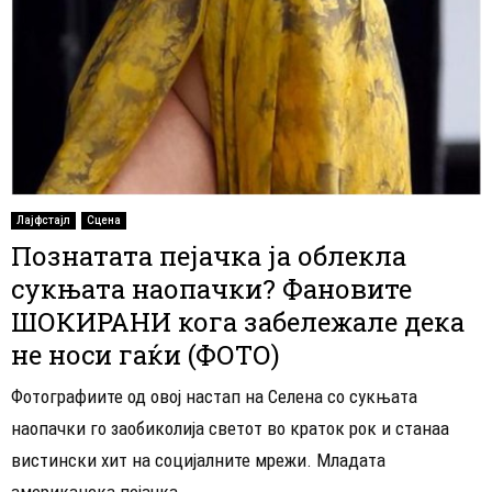
Лајфстајл
Сцена
Познатата пејачка ја облекла
сукњата наопачки? Фановите
ШОКИРАНИ кога забележале дека
не носи гаќи (ФОТО)
Фотографиите од овој настап на Селена со сукњата
наопачки го заобиколија светот во краток рок и станаа
вистински хит на социјалните мрежи. Младата
американска пејачка...