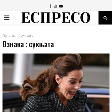
Facebook
Instagram
Youtube
PRIMARY
MENU
Почетна
сукњата
Ознака : сукњата