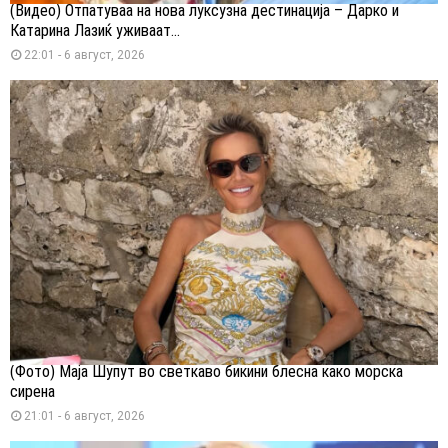
(Видео) Отпатуваа на нова луксузна дестинација – Дарко и
Катарина Лазиќ уживаат...
22:01 - 6 август, 2026
(Фото) Маја Шупут во светкаво бикини блесна како морска
сирена
21:01 - 6 август, 2026