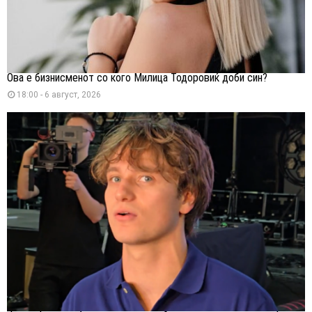
Ова е бизнисменот со кого Милица Тодоровиќ доби син?
18:00 - 6 август, 2026