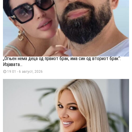
„Огњен нема деца од првиот брак, има син од вториот брак“:
Изјавата...
19:01 - 6 август, 2026