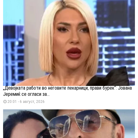
„Девојката работи во неговите пекарници, прави бурек“: Јована
Јеремиќ се огласи за...
20:01 - 6 август, 2026