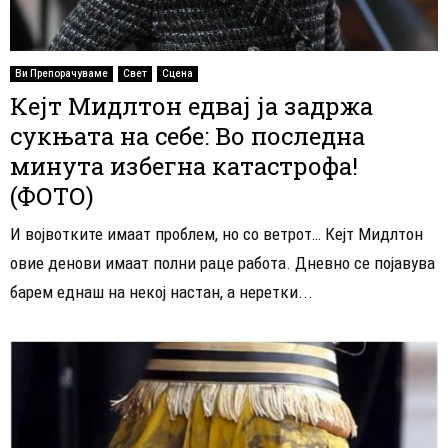
Ви Препорачуваме
Свет
Сцена
Кејт Мидлтон едвај ја задржа
сукњата на себе: Во последна
минута избегна катастрофа!
(ФОТО)
И војвотките имаат проблем, но со ветрот… Кејт Мидлтон
овие денови имаат полни раце работа. Дневно се појавува
барем еднаш на некој настан, а неретки...