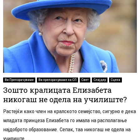
Ви Препорачуваме
Ви препорачуваме на СП
Свет
Слајдер
Сцена
Зошто кралицата Елизабета
никогаш не одела на училиште?
Растејќи како член на кралското семејство, сигурно е дека
младата принцеза Елизабета го имала на располагање
најдоброто образование. Сепак, таа никогаш не одела на
училиште....