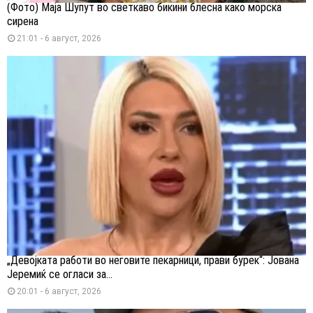
(Фото) Маја Шупут во светкаво бикини блесна како морска
сирена
21:01 - 6 август, 2026
„Девојката работи во неговите пекарници, прави бурек“: Јована
Јеремиќ се огласи за...
20:01 - 6 август, 2026