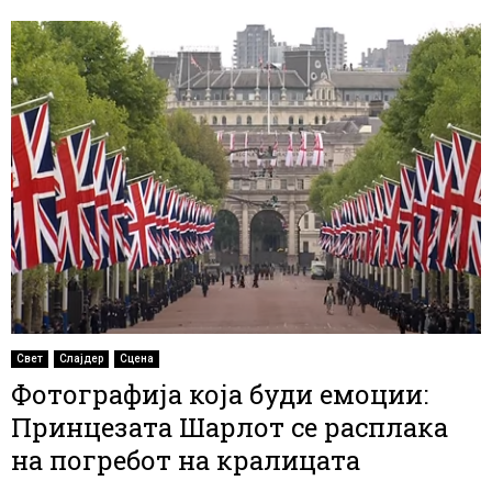
Свет
Слајдер
Сцена
Фотографија која буди емоции:
Принцезата Шарлот се расплака
на погребот на кралицата