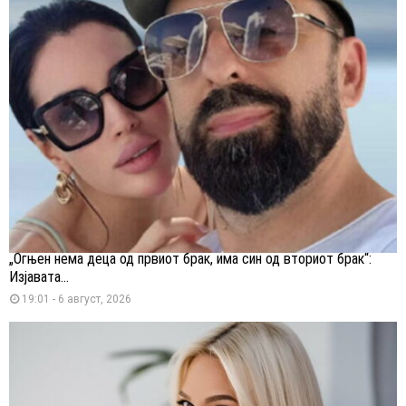
„Огњен нема деца од првиот брак, има син од вториот брак“:
Изјавата...
19:01 - 6 август, 2026