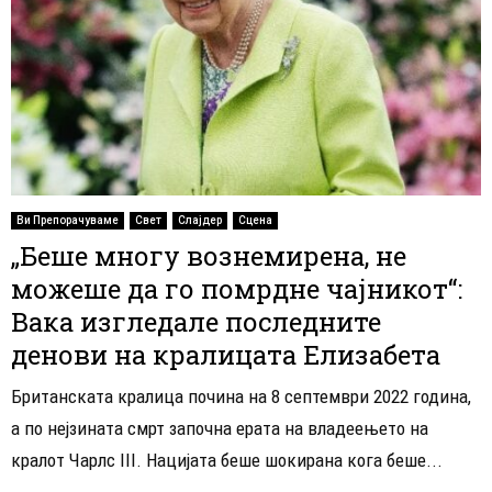
Ви Препорачуваме
Свет
Слајдер
Сцена
„Беше многу вознемирена, не
можеше да го помрдне чајникот“:
Вака изгледале последните
денови на кралицата Елизабета
Британската кралица почина на 8 септември 2022 година,
а по нејзината смрт започна ерата на владеењето на
кралот Чарлс III. Нацијата беше шокирана кога беше...