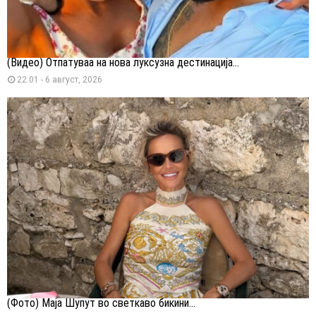
(Видео) Отпатуваа на нова луксузна дестинација...
22:01 - 6 август, 2026
(Фото) Маја Шупут во светкаво бикини...