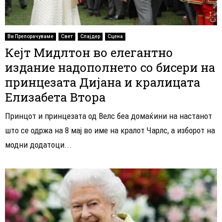
Ви Препорачуваме
Свет
Слајдер
Сцена
Кејт Мидлтон во елегантно
издание надополнето со бисери на
принцезата Дијана и кралицата
Елизабета Втора
Принцот и принцезата од Велс беа домаќини на настанот
што се одржа на 8 мај во име на кралот Чарлс, а изборот на
модни додатоци...