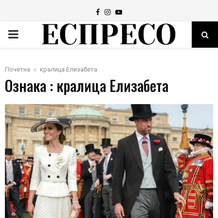
Facebook
Instagram
Youtube
PRIMARY
MENU
Почетна
кралица Елизабета
Ознака : кралица Елизабета