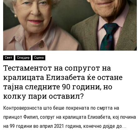
Свет
Слајдер
Сцена
Тестаментот на сопругот на
кралицата Елизабета ќе остане
тајна следните 90 години, но
колку пари оставил?
Контроверзноста што беше покрената по смртта на
принцот Филип, сопруг на кралицата Елизабета, кој почина
на 99 години во април 2021 година, конечно дојде до...