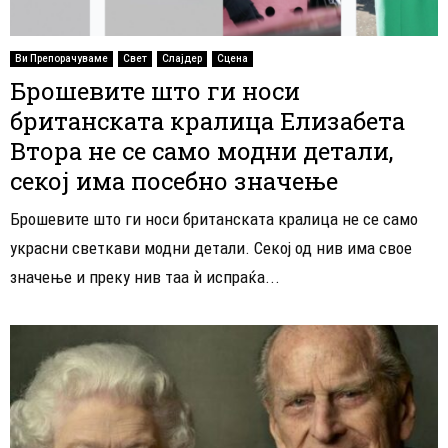
Ви Препорачуваме
Свет
Слајдер
Сцена
Брошевите што ги носи
британската кралица Елизабета
Втора не се само модни детали,
секој има посебно значење
Брошевите што ги носи британската кралица не се само
украсни светкави модни детали. Секој од нив има свое
значење и преку нив таа ѝ испраќа...