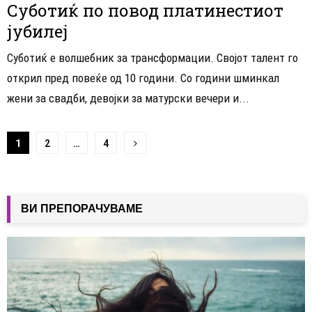
Суботиќ по повод платинестиот
јубилеј
Суботиќ е волшебник за трансформации. Својот талент го
открил пред повеќе од 10 години. Со години шминкал
жени за свадби, девојки за матурски вечери и...
Навигација
1
2
…
4
на
написи
ВИ ПРЕПОРАЧУВАМЕ