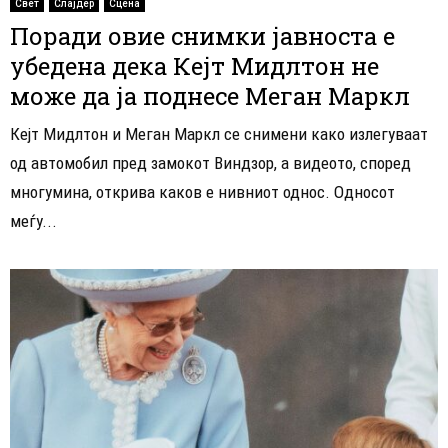
Свет
Слајдер
Сцена
Поради овие снимки јавноста е
убедена дека Кејт Мидлтон не
може да ја поднесе Меган Маркл
Кејт Мидлтон и Меган Маркл се снимени како излегуваат
од автомобил пред замокот Виндзор, а видеото, според
многумина, открива каков е нивниот однос. Односот
меѓу...