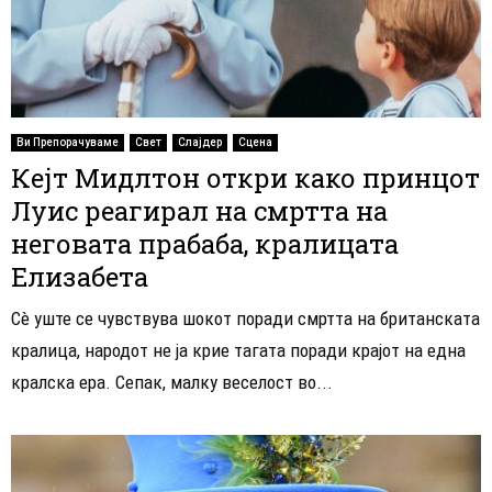
Ви Препорачуваме
Свет
Слајдер
Сцена
Кејт Мидлтон откри како принцот
Луис реагирал на смртта на
неговата прабаба, кралицата
Елизабета
Сè уште се чувствува шокот поради смртта на британската
кралица, народот не ја крие тагата поради крајот на една
кралска ера. Сепак, малку веселост во...