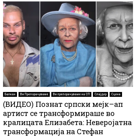
Балкан
Ви Препорачуваме
Ви препорачуваме на СП
Слајдер
Сцена
(ВИДЕО) Познат српски мејк–ап
артист се трансформираше во
кралицата Елизабета: Неверојатна
трансформација на Стефан