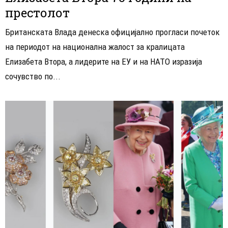
престолот
Британската Влада денеска официјално прогласи почеток
на периодот на национална жалост за кралицата
Елизабета Втора, а лидерите на ЕУ и на НАТО изразија
сочувство по...