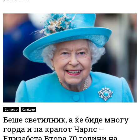
Еспресо
Слајдер
Беше светилник, а ќе биде многу
горда и на кралот Чарлс –
Елизабета Втора 70 години на