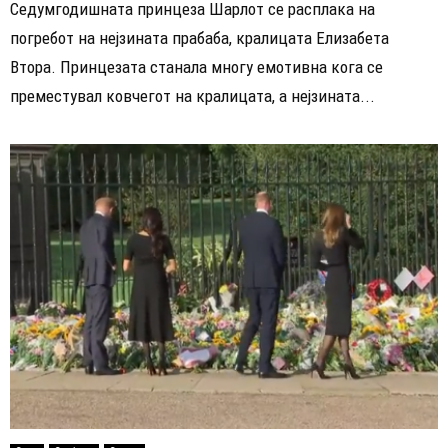
Седумгодишната принцеза Шарлот се расплака на
погребот на нејзината прабаба, кралицата Елизабета
Втора. Принцезата станала многу емотивна кога се
преместувал ковчегот на кралицата, а нејзината...