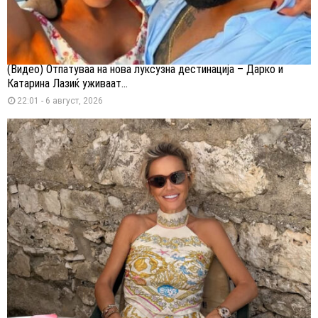
(Видео) Отпатуваа на нова луксузна дестинација – Дарко и
Катарина Лазиќ уживаат...
22:01 - 6 август, 2026