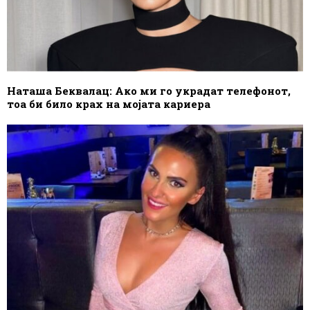
Наташа Беквалац: Ако ми го украдат телефонот,
тоа би било крах на мојата кариера