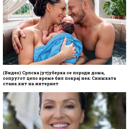
(Видео) Српска јутјуберка се породи дома,
сопругот цело време бил покрај неа: Снимката
стана хит на интернет