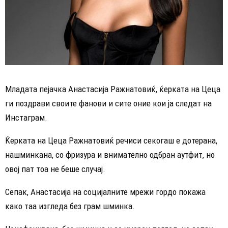
Младата пејачка Анастасија Ражнатовиќ, ќерката на Цеца
ги поздрави своите фанови и сите оние кои ја следат на
Инстаграм.
Ќерката на Цеца Ражнатовиќ речиси секогаш е дотерана,
нашминкана, со фризура и внимателно одбран аутфит, но
овој пат тоа не беше случај.
Сепак, Анастасија на социјалните мрежи гордо покажа
како таа изгледа без грам шминка.