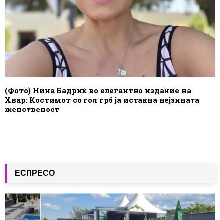
(Фото) Нина Бадриќ во елегантно издание на
Хвар: Костимот со гол грб ја истакна нејзината
женственост
ЕСПРЕСО