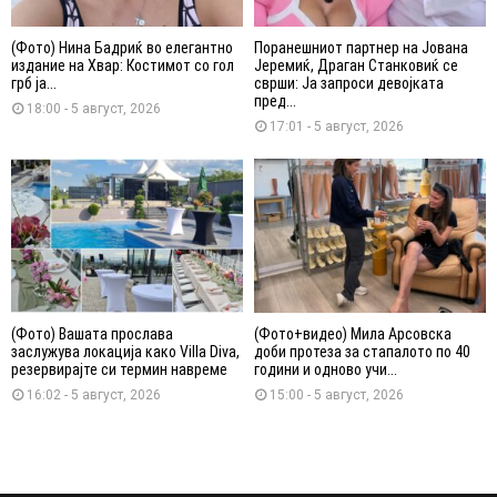
(Фото) Нина Бадриќ во елегантно
Поранешниот партнер на Јована
издание на Хвар: Костимот со гол
Јеремиќ, Драган Станковиќ се
грб ја...
сврши: Ја запроси девојката
пред...
18:00 - 5 август, 2026
17:01 - 5 август, 2026
(Фото) Вашата прослава
(Фото+видео) Мила Арсовска
заслужува локација како Villa Diva,
доби протеза за стапалото по 40
резервирајте си термин навреме
години и одново учи...
16:02 - 5 август, 2026
15:00 - 5 август, 2026