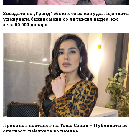
Ѕвездата на „Гранд“ обвинета за изнуда: Пејачката
уценувала бизнисмени со интимни видеа, им
зела 50.000 долари
Прекинат настапот на Тања Савиќ – Публиката во
опасност, пејачката во паника