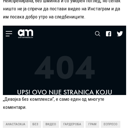
Неисфенирана, без шминка и со уморен поглед, но сепак
ништо не ја спречи да постави видео на Инстаграм и да
им посака добро утро на следбениците.
„Девојка без комплекси“, е само еден од многуте
коментари.
АНАСТАСИЈА
БЕЗ
ВИДЕО
ГАРДЕРОБА
ГРАМ
ЕСПРЕСО