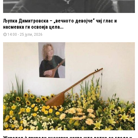
Љупка Димитровска – „вечното девојче“ чиј глас и
насмевка ги освоија цела...
14:00 - 25 јули, 2026