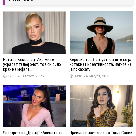
Наташа Беквалац: Ако ми го
Хороскоп за 6 август: Овните ќе ја
украдат телефонот, тоа би било
истакнат креативноста, Вагите ќе
крах на мојата...
ја покажат...
09:00 - 6 август, 2026
08:01 - 6 август, 2026
Ѕвездата на „Гранд“ обвинета за
Прекинат настапот на Тања Савиќ