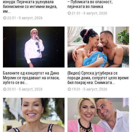
изнуда: Пејачката уценувала
– Публиката во опасност,
бизнисмени со интимни видеа,
пејачката во паника
им...
21:01 - 5 август, 2026
22:01 - 5 август, 2026
Балоните од концертот на Дино
(Видео) Српска јутјуберка се
Мерлин се продаваат на огласи,
породи дома, сопругот цело време
луѓето се во...
бил покрај неа: Снимката...
20:01 - 5 август, 2026
19:01 - 5 август, 2026