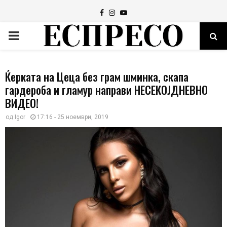
Facebook
Instagram
Youtube
PRIMARY
MENU
Ќерката на Цеца без грам шминка, скапа
гардероба и гламур направи НЕСЕКОЈДНЕВНО
ВИДЕО!
од
Igor
17:16 - 25 ноември, 2019