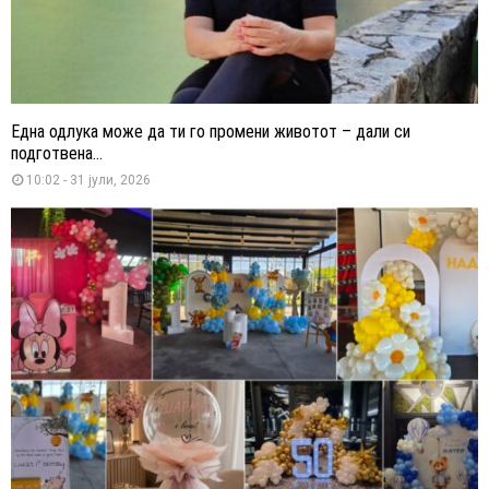
Една одлука може да ти го промени животот – дали си
подготвена...
10:02 - 31 јули, 2026