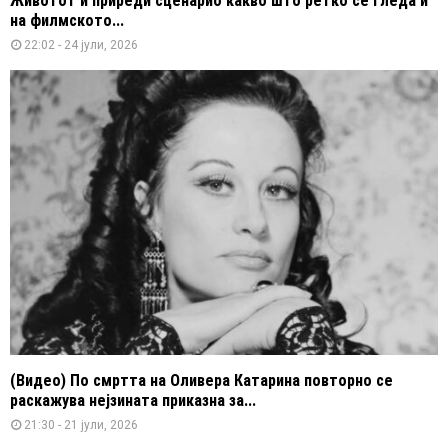
Животот ѝ приреди сценарио какво што ретко се гледа и
на филмското...
22:02 - 24 јули, 2026
(Видео) По смртта на Оливера Катарина повторно се
раскажува нејзината приказна за...
21:30 - 21 јули, 2026