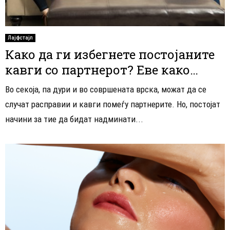
Лајфстајл
Како да ги избегнете постојаните
кавги со партнерот? Еве како…
Во секоја, па дури и во совршената врска, можат да се
случат расправии и кавги помеѓу партнерите. Но, постојат
начини за тие да бидат надминати...