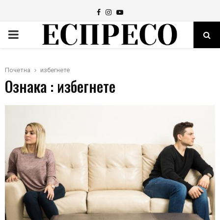
Facebook
Instagram
Youtube
PRIMARY
MENU
Почетна
избегнете
Ознака : избегнете