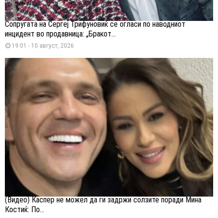
Сопругата на Сергеј Трифуновиќ се огласи по наводниот
инцидент во продавница: „Бракот...
19:01 - 10 август, 2026
(Видео) Каспер не можел да ги задржи солзите поради Мина
Костиќ: По...