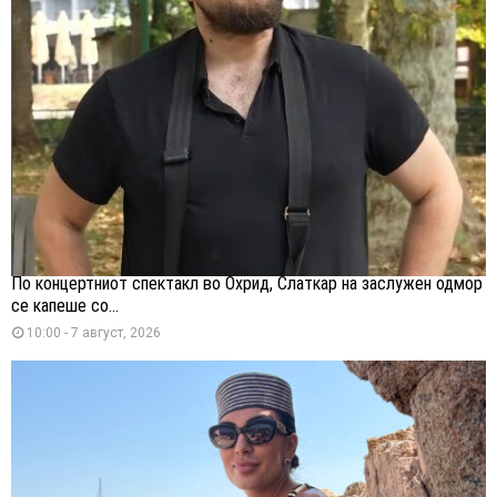
По концертниот спектакл во Охрид, Слаткар на заслужен одмор
се капеше со...
10:00 - 7 август, 2026