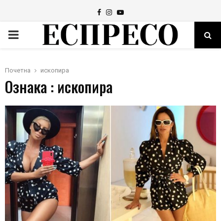
Facebook
Instagram
Youtube
PRIMARY
MENU
Почетна
ископира
Ознака : ископира