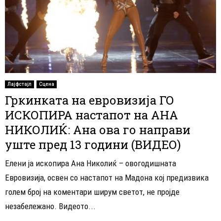
Лајфстајл
Сцена
Гркинката на евровизија ГО
ИСКОПИРА настапот на АНА
НИКОЛИЌ: Ана ова го направи
уште пред 13 години (ВИДЕО)
Елени ја ископира Ана Николиќ – овогодишната
Евровизија, освен со настапот на Мадона кој предизвика
голем број на коментари ширум светот, не пројде
незабележано. Видеото...