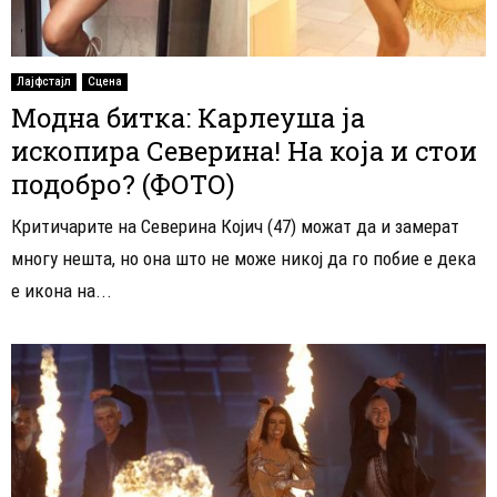
Лајфстајл
Сцена
Модна битка: Карлеуша ја
ископира Северина! На која и стои
подобро? (ФОТО)
Критичарите на Северина Којич (47) можат да и замерат
многу нешта, но она што не може никој да го побие е дека
е икона на...