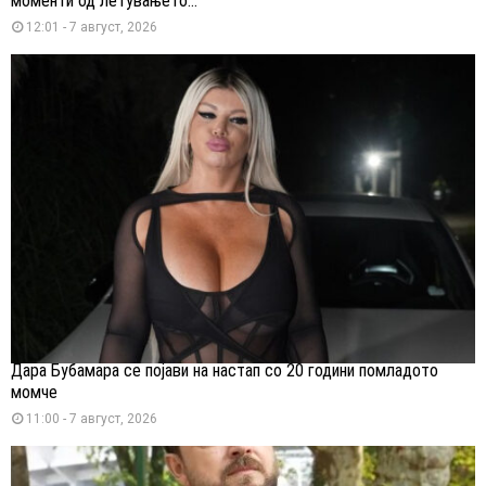
моменти од летувањето...
12:01 - 7 август, 2026
Дара Бубамара се појави на настап со 20 години помладото
момче
11:00 - 7 август, 2026