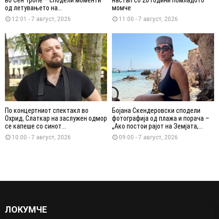
во Сен Тропе – сподели моменти
настап со 20 години помладото
од летувањето на...
момче
12:01 - 7 август, 2026
11:00 - 7 август, 2026
По концертниот спектакл во
Бојана Скендеровски сподели
Охрид, Слаткар на заслужен одмор
фотографија од плажа и порача –
се капеше со синот...
„Ако постои рајот на Земјата,...
10:00 - 7 август, 2026
09:00 - 7 август, 2026
ЛОКУМЧЕ