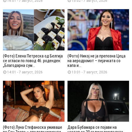
16:01 - 7 август, 2026
15:02 - 7 август, 2026
(Фото) Елена Петреска од Белгија
(Фото) Никој не ја препозна Цеца
се огласи по повод 46. роденден:
на аеродромот – пејачката со
„Благодарна сум...
капа и...
14:01 - 7 август, 2026
13:01 - 7 август, 2026
(Фото) Луна Стефаноска уживаше
Дара Бубамара се појави на