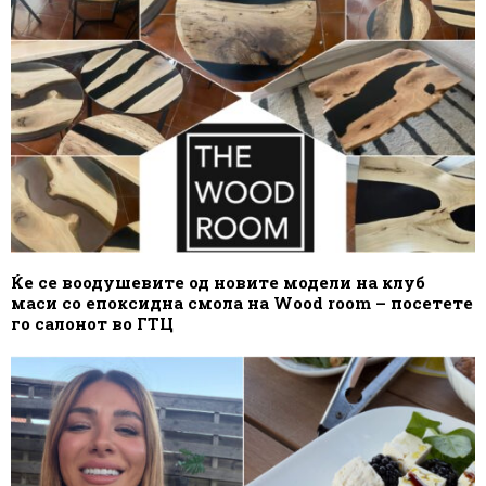
Ќе се воодушевите од новите модели на клуб
маси со епоксидна смола на Wood room – посетете
го салонот во ГТЦ