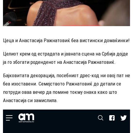
Цеца и Анастасија Ражнатовиќ беа вистински домаќинки!
Целиот крем од естрадата и јавната сцена на Србија дојде
ја го збогати роденденот на Анастасија Ражнатовиќ.
Бајковитата декорација, посебниот дрес-код ни овој пат не
беа изоставени. Семејството Ражнатовиќ до детали се
потруди оваа вечер да помине токму онака како што
Анастасија си замислила.