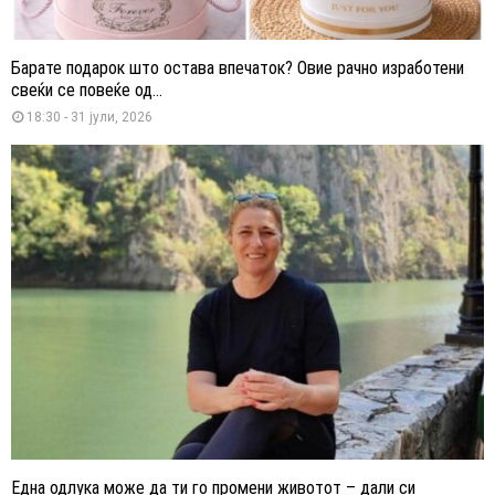
Барате подарок што остава впечаток? Овие рачно изработени
свеќи се повеќе од...
18:30 - 31 јули, 2026
Една одлука може да ти го промени животот – дали си