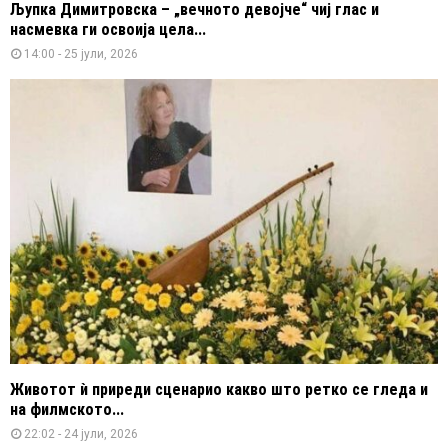
Љупка Димитровска – „вечното девојче“ чиј глас и
насмевка ги освоија цела...
14:00 - 25 јули, 2026
Животот ѝ приреди сценарио какво што ретко се гледа и
на филмското...
22:02 - 24 јули, 2026