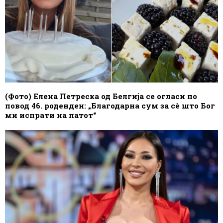
(Фото) Елена Петреска од Белгија се огласи по
повод 46. роденден: „Благодарна сум за сè што Бог
ми испрати на патот“