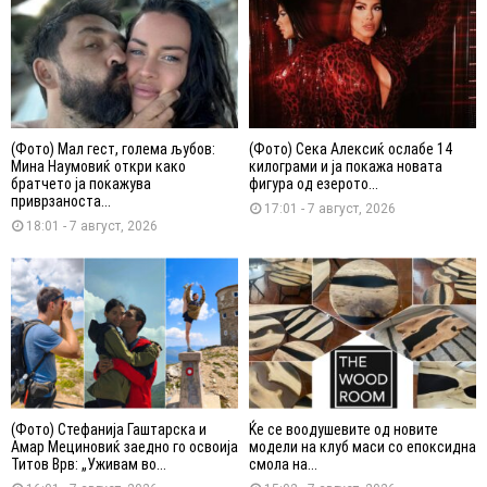
(Фото) Мал гест, голема љубов:
(Фото) Сека Алексиќ ослабе 14
Мина Наумовиќ откри како
килограми и ја покажа новата
братчето ја покажува
фигура од езерото...
приврзаноста...
17:01 - 7 август, 2026
18:01 - 7 август, 2026
(Фото) Стефанија Гаштарска и
Ќе се воодушевите од новите
Амар Мециновиќ заедно го освоија
модели на клуб маси со епоксидна
Титов Врв: „Уживам во...
смола на...