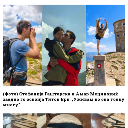
(Фото) Стефанија Гаштарска и Амар Мециновиќ
заедно го освоија Титов Врв: „Уживам во ова толку
многу“