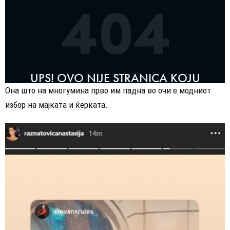
Она што на многумина прво им падна во очи е модниот
избор на мајката и ќерката.