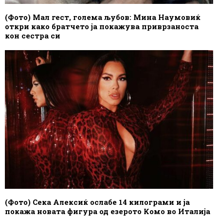
(Фото) Мал гест, голема љубов: Мина Наумовиќ
откри како братчето ја покажува приврзаноста
кон сестра си
(Фото) Сека Алексиќ ослабе 14 килограми и ја
покажа новата фигура од езерото Комо во Италија