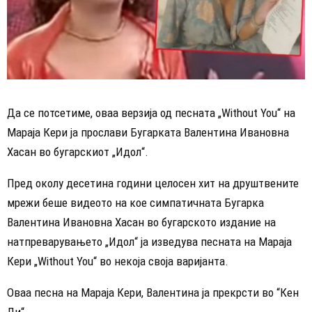
Да се потсетиме, оваа верзија од песната „Without You“ на
Мараја Кери ја прослави Бугарката Валентина Ивановна
Хасан во бугарскиот „Идол“.
Пред околу десетина години целосен хит на друштвените
мрежи беше видеото на кое симпатичната Бугарка
Валентина Ивановна Хасан во бугарското издание на
натпреварувањето „Идол“ ја изведува песната на Мараја
Кери „Without You“ во некоја своја варијанта.
Оваа песна на Мараја Кери, Валентина ја прекрсти во “Кен
Ли“.