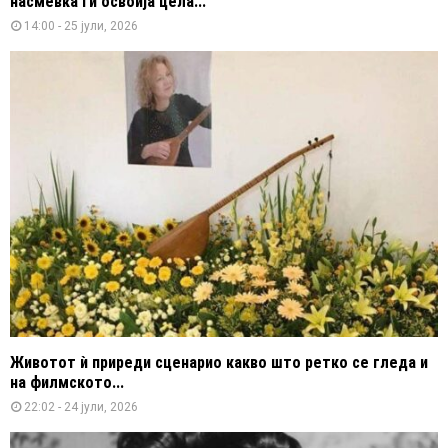
насмевка ги освоија цела...
14:00 - 25 јули, 2026
Животот ѝ приреди сценарио какво што ретко се гледа и
на филмското...
22:02 - 24 јули, 2026