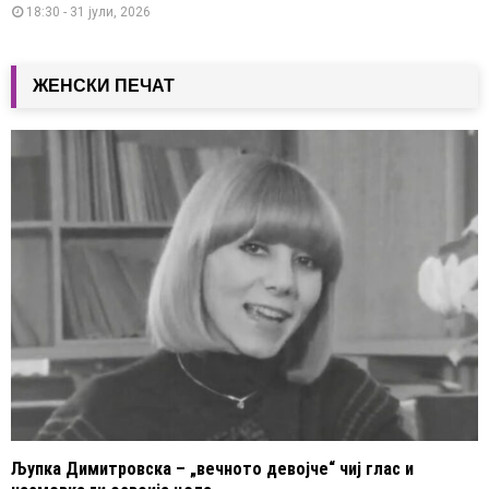
18:30 - 31 јули, 2026
ЖЕНСКИ ПЕЧАТ
Љупка Димитровска – „вечното девојче“ чиј глас и