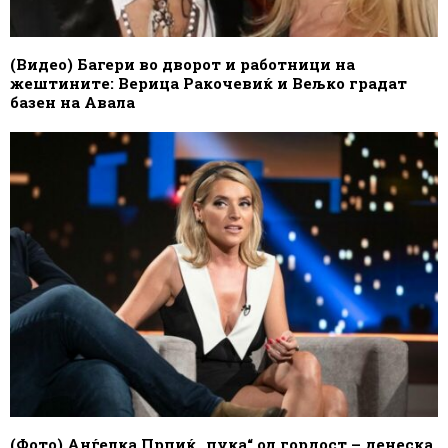
(Видео) Багери во дворот и работници на
жештините: Верица Ракочевиќ и Вељко градат
базен на Авала
(Фото) Анѓелка Прпиќ „пука“ од гордост – денеска