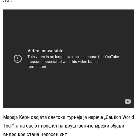
Мараја Кери својата светска турнеја ја нарече „Caution World
Tour“, а на својот профил на друштвените мрежи објави
видео кое стана целосен хит.