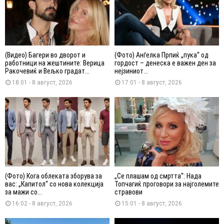
(Видео) Багери во дворот и
(Фото) Анѓелка Прпиќ „пука“ од
работници на жештините: Верица
гордост – денеска е важен ден за
Ракочевиќ и Вељко градат...
нејзиниот...
18:01 - 8 август, 2026
17:01 - 8 август, 2026
(Фото) Кога облеката зборува за
„Се плашам од смртта“: Нада
вас: „Капитол“ со нова колекција
Топчагиќ проговори за најголемите
за мажи со...
стравови
16:02 - 8 август, 2026
15:01 - 8 август, 2026