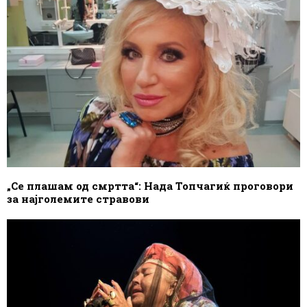
„Се плашам од смртта“: Нада Топчагиќ проговори
за најголемите стравови