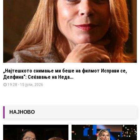
„Најтешкото снимање ми беше на филмот Исправи се,
Делфина“: Сеќавање на Неда...
19:28 - 15 јули, 2026
НАЈНОВО