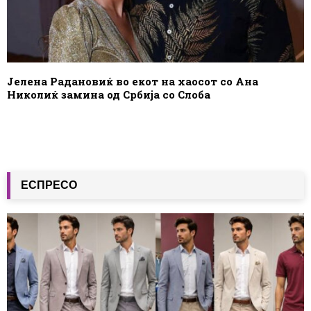
Јелена Радановиќ во екот на хаосот со Ана
Николиќ замина од Србија со Слоба
ЕСПРЕСО