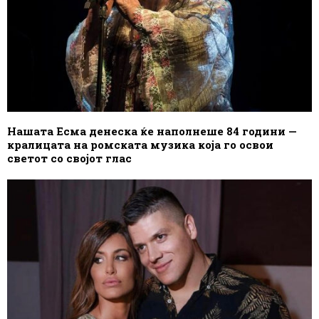
Нашата Есма денеска ќе наполнеше 84 години —
кралицата на ромската музика која го освои
светот со својот глас