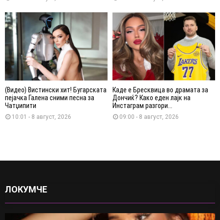
(Видео) Вистински хит! Бугарската
Каде е Бресквица во драмата за
пејачка Галена сними песна за
Дончиќ? Како еден лајк на
Чатџипити
Инстаграм разгори...
10:01 - 8 август, 2026
09:00 - 8 август, 2026
ЛОКУМЧЕ