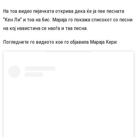
На тоа видео пејачката открива дека ќе ја пее песната
“Кен Ли“ и тоа на бис. Мараја го покажа списокот со песни
на кој навистина се наоѓа и таа песна.
Погледнете го видеото кое го објавила Мараја Кери: