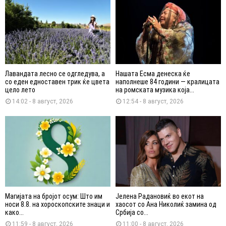
Лавандата лесно се одгледува, а
Нашата Есма денеска ќе
со еден едноставен трик ќе цвета
наполнеше 84 години — кралицата
цело лето
на ромската музика која...
14:02 - 8 август, 2026
12:54 - 8 август, 2026
Магијата на бројот осум: Што им
Јелена Радановиќ во екот на
носи 8.8. на хороскопските знаци и
хаосот со Ана Николиќ замина од
како...
Србија со...
11:59 - 8 август, 2026
11:00 - 8 август, 2026