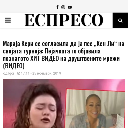
Facebook
Instagram
Youtube
PRIMARY
MENU
Мараја Кери се согласила да ја пее „Кен Ли“ на
својата турнеја: Пејачката го објавила
познатото ХИТ ВИДЕО на друштвените мрежи
(ВИДЕО)
од
Igor
17:11 - 25 ноември, 2019