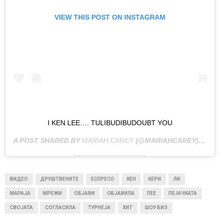
VIEW THIS POST ON INSTAGRAM
I KEN LEE…. TULIBUDIBUDOUBT YOU
A POST SHARED BY
MARIAH CAREY
(@MARIAHCAREY) ON
M
ВИДЕО
ДРУШТВЕНИТЕ
ЕСПРЕСО
КЕН
КЕРИ
ЛИ
МАРАЈА
МРЕЖИ
ОБЈАВИ
ОБЈАВИЛА
ПЕЕ
ПЕЈАЧКАТА
СВОЈАТА
СОГЛАСИЛА
ТУРНЕЈА
ХИТ
ШОУ БИЗ