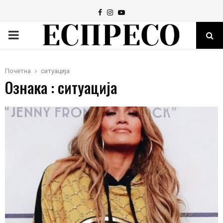
Facebook
Instagram
Youtube
PRIMARY
MENU
Почетна
ситуација
Ознака : ситуација