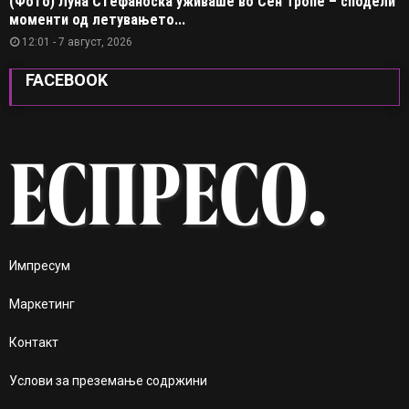
(Фото) Луна Стефаноска уживаше во Сен Тропе – сподели
моменти од летувањето...
12:01 - 7 август, 2026
FACEBOOK
Импресум
Маркетинг
Контакт
Услови за преземање содржини