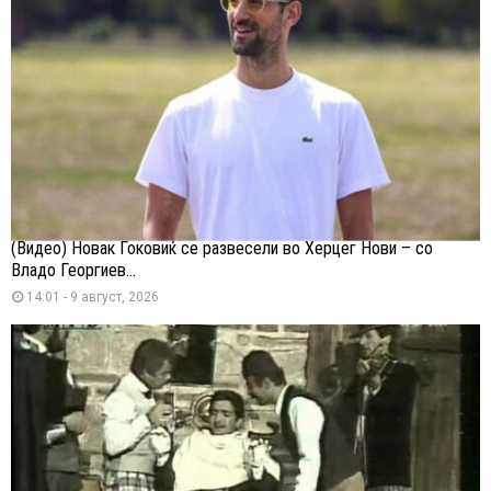
(Видео) Новак Ѓоковиќ се развесели во Херцег Нови – со
Владо Георгиев...
14:01 - 9 август, 2026