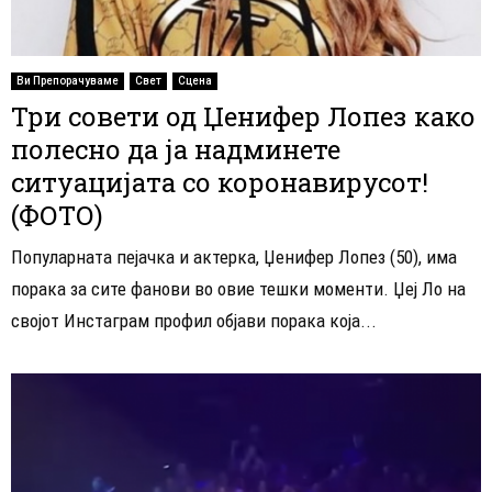
Ви Препорачуваме
Свет
Сцена
Три совети од Џенифер Лопез како
полесно да ја надминете
ситуацијата со коронавирусот!
(ФОТО)
Популарната пејачка и актерка, Џенифер Лопез (50), има
порака за сите фанови во овие тешки моменти. Џеј Ло на
својот Инстаграм профил објави порака која...