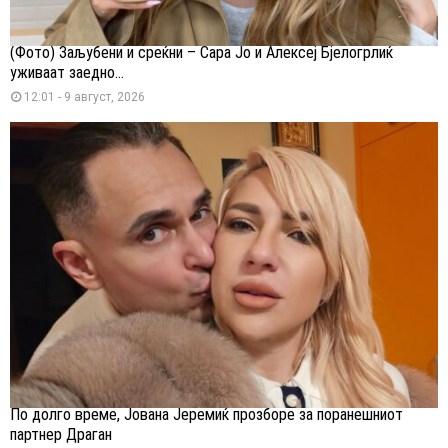
(Фото) Заљубени и среќни – Сара Јо и Алексеј Бјелогрлиќ
уживаат заедно...
12:01 - 9 август, 2026
По долго време, Јована Јеремиќ прозборе за поранешниот
партнер Драган