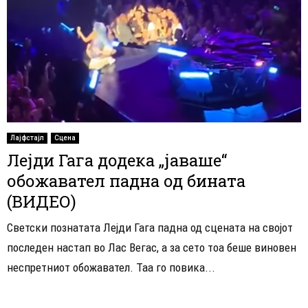
Лајфстајл
Сцена
Лејди Гага додека „јаваше“
обожавател падна од бината
(ВИДЕО)
Светски познатата Лејди Гага падна од сцената на својот
последен настап во Лас Вегас, а за сето тоа беше виновен
неспретниот обожавател. Таа го повика...