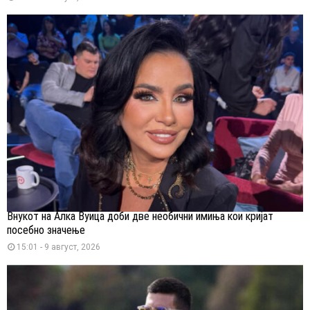
Внукот на Алка Вуица доби две необични имиња кои кријат
посебно значење
15:01 - 9 август, 2026