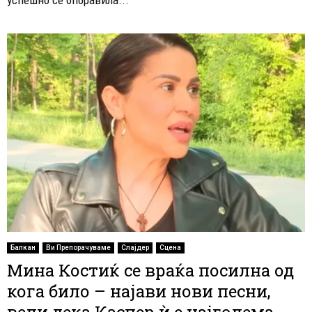
Балкан
Ви Препорачуваме
Слајдер
Сцена
Мина Костиќ се враќа посилна од
кога било – најави нови песни,
вели дека Каспер ѝ е најголема