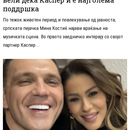
поддршка
По тежок животен период и повлекување од јавноста,
српската пејачка Мина Костиќ најави враќање на
музичката сцена. Во првото заедничко интервју со својот
партнер Каспер...