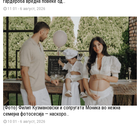
гардероба вредна повеќе од...
11:01 - 6 август, 2026
(Фото) Филип Кузмановски и сопругата Моника во нежна
семејна фотосесија — наскоро...
10:01 - 6 август, 2026