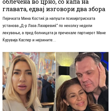
облечена во црно, со капа на
главата, едвај изговори два збора
Пејачката Мина Костиќ ја напушти психијатриската
установа „Д-р Лаза Лазаревиќ“ по неколку недели
лекување, а пред болницата ја пречекале партнерот Мане
Ќурувија Каспер и нејзините...