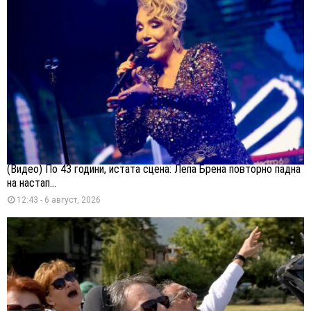
(Видео) По 43 години, истата сцена: Лепа Брена повторно падна
на настап...
12:43 - 6 август, 2026