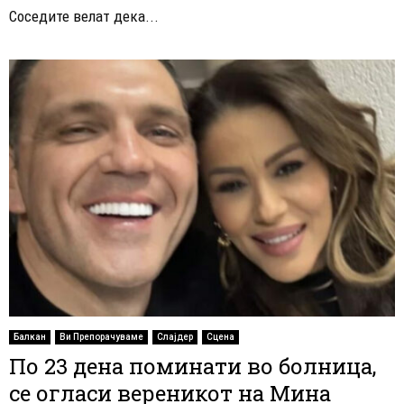
Соседите велат дека...
Балкан
Ви Препорачуваме
Слајдер
Сцена
По 23 дена поминати во болница,
се огласи вереникот на Мина