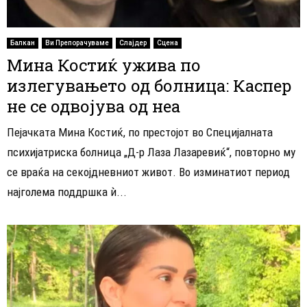
Балкан
Ви Препорачуваме
Слајдер
Сцена
Мина Костиќ ужива по
излегувањето од болница: Каспер
не се одвојува од неа
Пејачката Мина Костиќ, по престојот во Специјалната
психијатриска болница „Д-р Лаза Лазаревиќ“, повторно му
се враќа на секојдневниот живот. Во изминатиот период
најголема поддршка ѝ...