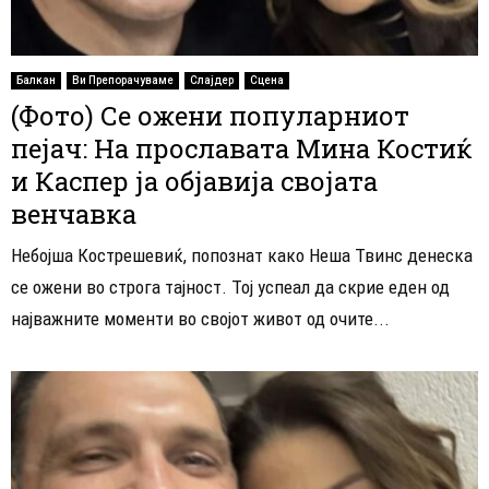
Балкан
Ви Препорачуваме
Слајдер
Сцена
(Фото) Се ожени популарниот
пејач: На прославата Мина Костиќ
и Каспер ја објавија својата
венчавка
Небојша Кострешевиќ, попознат како Неша Твинс денеска
се ожени во строга тајност. Тој успеал да скрие еден од
најважните моменти во својот живот од очите...