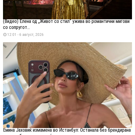
(Видео) Елена од „Живот со стил“ ужива во романтични мигови
со сопругот...
12:01 - 6 август, 2026
Емина Јаховиќ измамена во Истанбул: Останала без брендирана