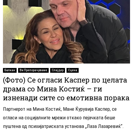
Балкан
Ви Препорачуваме
Слајдер
Сцена
(Фото) Се огласи Каспер по целата
драма со Мина Костиќ – ги
изненади сите со емотивна порака
Партнерот на Мина Костиќ, Мане Ќурувија Каспер, се
огласи на социјалните мрежи откако пејачката беше
пуштена од психијатриската установа „Лаза Лазаревиќ“.