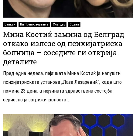
Балкан
Ви Препорачуваме
Слајдер
Сцена
Мина Костиќ замина од Белград
откако излезе од психијатриска
болница – соседите ги открија
деталите
Пред една недела, пејачката Мина Костиќ ја напушти
психијатриската установа „Лаза Лазаревиќ“, каде што
помина 23 дена, а нејзината здравствена состојба
сериозно ја загрижи јавноста...