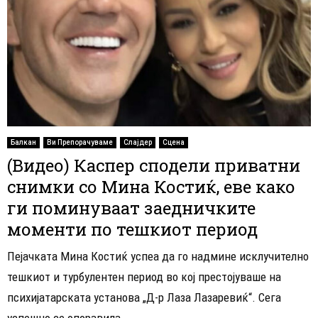
Балкан
Ви Препорачуваме
Слајдер
Сцена
(Видео) Каспер сподели приватни
снимки со Мина Костиќ, еве како
ги поминуваат заедничките
моменти по тешкиот период
Пејачката Мина Костиќ успеа да го надмине исклучително
тешкиот и турбулентен период во кој престојуваше на
психијатарската установа „Д-р Лаза Лазаревиќ“. Сега
успешно се опоравила...