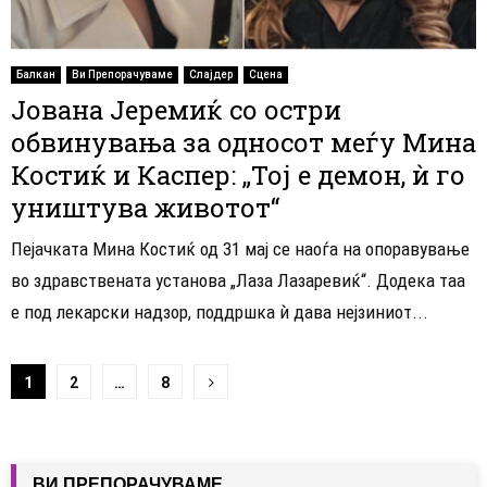
Балкан
Ви Препорачуваме
Слајдер
Сцена
Јована Јеремиќ со остри
обвинувања за односот меѓу Мина
Костиќ и Каспер: „Тој е демон, ѝ го
уништува животот“
Пејачката Мина Костиќ од 31 мај се наоѓа на опоравување
во здравствената установа „Лаза Лазаревиќ“. Додека таа
е под лекарски надзор, поддршка ѝ дава нејзиниот...
Навигација
1
2
…
8
на
написи
ВИ ПРЕПОРАЧУВАМЕ