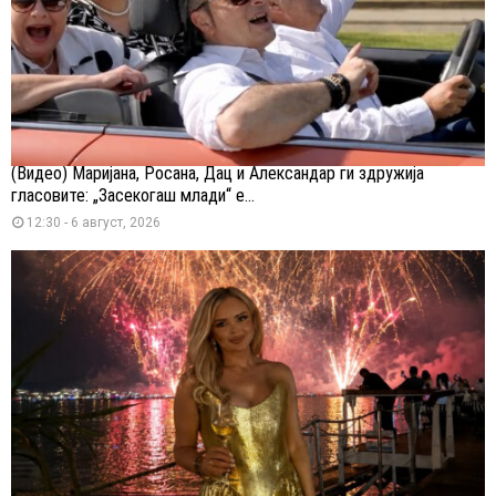
(Видео) Маријана, Росана, Дац и Александар ги здружија
гласовите: „Засекогаш млади“ е...
12:30 - 6 август, 2026