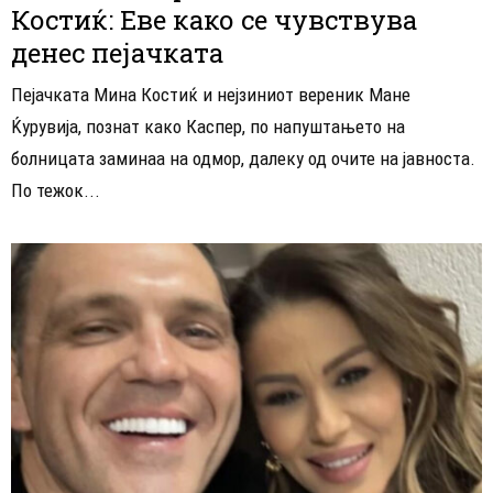
Костиќ: Еве како се чувствува
денес пејачката
Пејачката Мина Костиќ и нејзиниот вереник Мане
Ќурувија, познат како Каспер, по напуштањето на
болницата заминаа на одмор, далеку од очите на јавноста.
По тежок...