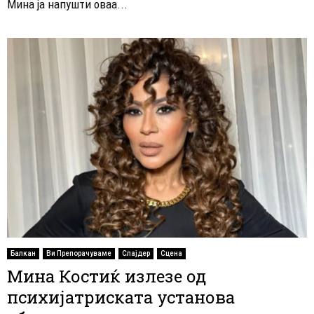
Мина ја напушти оваа...
Балкан
Ви Препорачуваме
Слајдер
Сцена
Мина Костиќ излезе од
психијатриската установа