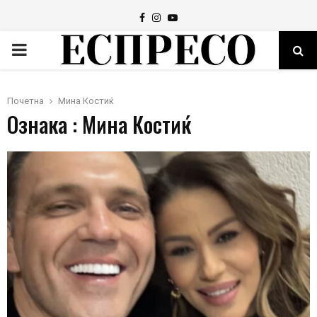
Facebook
Instagram
Youtube
PRIMARY
MENU
Почетна
Мина Костиќ
Ознака : Мина Костиќ