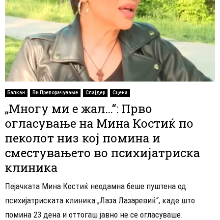
Балкан
Ви Препорачуваме
Слајдер
Сцена
„Многу ми е жал…“: Прво
огласување на Мина Костиќ по
пеколот низ кој помина и
сместувањето во психијатриска
клиника
Пејачката Мина Костиќ неодамна беше пуштена од
психијатриската клиника „Лаза Лазаревиќ“, каде што
помина 23 дена и оттогаш јавно не се огласуваше.