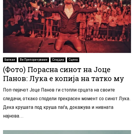
Балкан
Ви Препорачуваме
Слајдер
Сцена
(Фото) Порасна синот на Јоце
Панов: Лука е копија на татко му
Поп-пејачот Јоце Панов ги стопли срцата на своите
следачи, откако сподели прекрасен момент со синот Лука.
Дека крушата под круша паѓа, докажува и нивната
најнова...