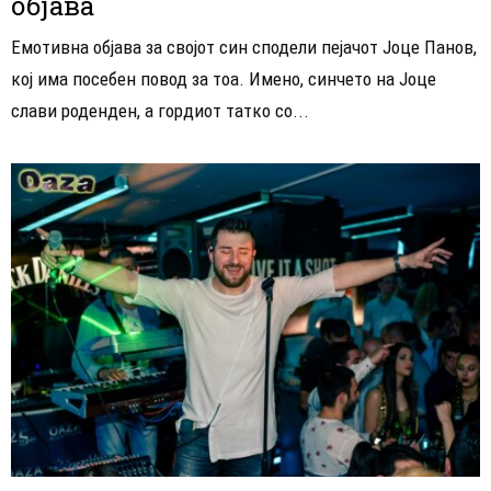
објава
Емотивна објава за својот син сподели пејачот Јоце Панов,
кој има посебен повод за тоа. Имено, синчето на Јоце
слави роденден, а гордиот татко со...