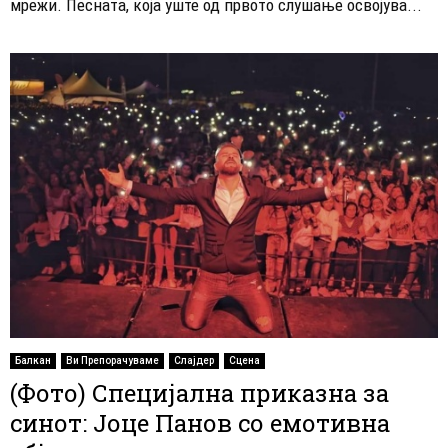
мрежи. Песната, која уште од првото слушање освојува...
Балкан
Ви Препорачуваме
Слајдер
Сцена
(Фото) Специјална приказна за
синот: Јоце Панов со емотивна