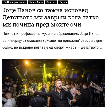
Ви Препорачуваме
Наши Фаци
Слајдер
Сцена
Јоце Панов со тажна исповед:
Детството ми заврши кога татко
ми почина пред моите очи
Пејачот и професор по музичко образование, Јоце Панов,
во интервју за емисијата „Животна приказна“ отвори едно
болно, но искрено поглавје од својот живот — детството...