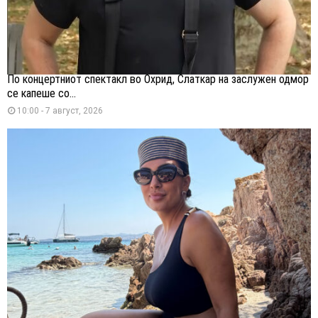
По концертниот спектакл во Охрид, Слаткар на заслужен одмор
се капеше со...
10:00 - 7 август, 2026