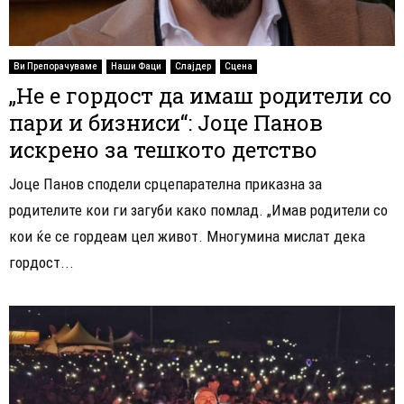
Ви Препорачуваме
Наши Фаци
Слајдер
Сцена
„Не е гордост да имаш родители со
пари и бизниси“: Јоце Панов
искрено за тешкото детство
Јоце Панов сподели срцепарателна приказна за
родителите кои ги загуби како помлад. „Имав родители со
кои ќе се гордеам цел живот. Многумина мислат дека
гордост...