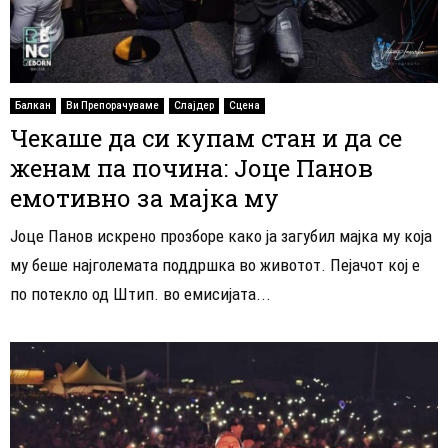
Балкан
Ви Препорачуваме
Слајдер
Сцена
Чекаше да си купам стан и да се
женам па почина: Јоце Панов
емотивно за мајка му
Јоце Панов искрено прозборе како ја загубил мајка му која
му беше најголемата поддршка во животот. Пејачот кој е
по потекло од Штип. во емисијата...