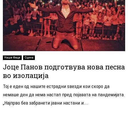
Наши Фаци
Сцена
Јоце Панов подготвува нова песна
во изолација
Тој е еден од нашите естрадни ѕвезди кои скоро да
немаше ден да нема настап пред појавата на пандемијата.
„Најпрво беа забранети јавни настани и...