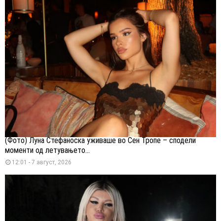
(Фото) Луна Стефаноска уживаше во Сен Тропе – сподели
моменти од летувањето...
12:01 - 7 август, 2026