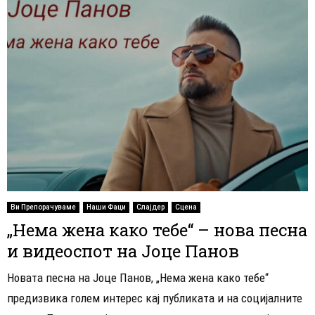
Ви Препорачуваме
Наши Фаци
Слајдер
Сцена
„Нема жена како тебе“ – нова песна
и видеоспот на Јоце Панов
Новата песна на Јоце Панов, „Нема жена како тебе“
предизвика голем интерес кај публиката и на социјалните