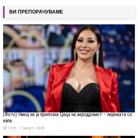
ВИ ПРЕПОРАЧУВАМЕ
(Фото) Никој не ја препозна Цеца на аеродромот – пејачката со
капа...
13:01 - 7 август, 2026