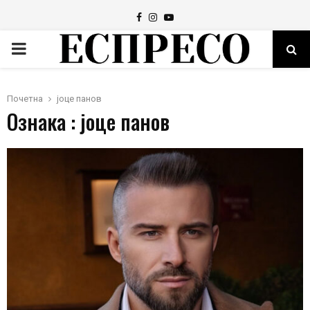
Facebook
Instagram
Youtube
PRIMARY
MENU
Почетна
јоце панов
Ознака : јоце панов