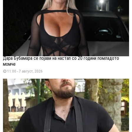
Дара Бубамара се појави на настап со 20 години помладото
момче
11:00 - 7 август, 2026