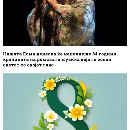
Нашата Есма денеска ќе наполнеше 84 години —
кралицата на ромската музика која го освои
светот со својот глас