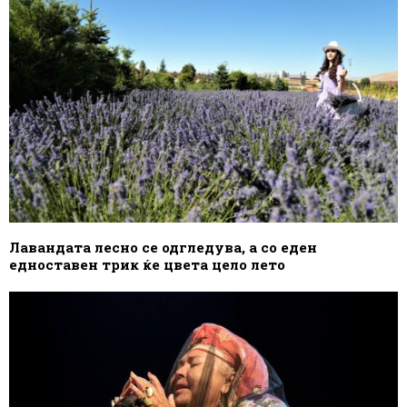
Лавандата лесно се одгледува, а со еден
едноставен трик ќе цвета цело лето