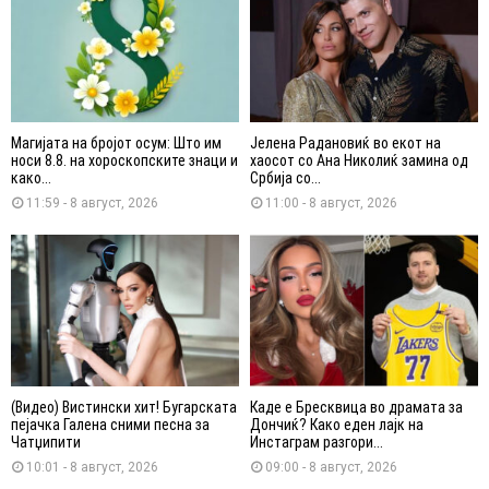
Магијата на бројот осум: Што им
Јелена Радановиќ во екот на
носи 8.8. на хороскопските знаци и
хаосот со Ана Николиќ замина од
како...
Србија со...
11:59 - 8 август, 2026
11:00 - 8 август, 2026
(Видео) Вистински хит! Бугарската
Каде е Бресквица во драмата за
пејачка Галена сними песна за
Дончиќ? Како еден лајк на
Чатџипити
Инстаграм разгори...
10:01 - 8 август, 2026
09:00 - 8 август, 2026