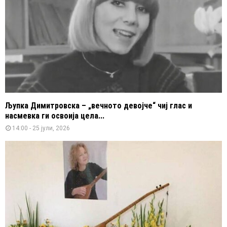
Љупка Димитровска – „вечното девојче“ чиј глас и
насмевка ги освоија цела...
14:00 - 25 јули, 2026