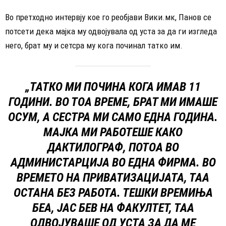
Во претходно интервју кое го реобјави Вики.мк, Панов се
потсети дека мајка му одвојувала од уста за да ги изгледа
него, брат му и сетсра му кога починал татко им.
„ТАТКО МИ ПОЧИНА КОГА ИМАВ 11
ГОДИНИ. ВО ТОА ВРЕМЕ, БРАТ МИ ИМАШЕ
ОСУМ, А СЕСТРА МИ САМО ЕДНА ГОДИНА.
МАЈКА МИ РАБОТЕШЕ КАКО
ДАКТИЛОГРАФ, ПОТОА ВО
АДМИНИСТАРЦИЈА ВО ЕДНА ФИРМА. ВО
ВРЕМЕТО НА ПРИВАТИЗАЦИЈАТА, ТАА
ОСТАНА БЕЗ РАБОТА. ТЕШКИ ВРЕМИЊА
БЕА, ЈАС БЕВ НА ФАКУЛТЕТ, ТАА
ОДВОЈУВАШЕ ОД УСТА ЗА ДА МЕ