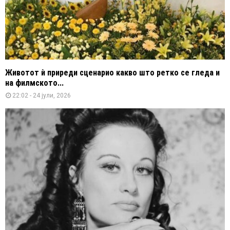
Животот ѝ приреди сценарио какво што ретко се гледа и
на филмското...
22:02 - 24 јули, 2026