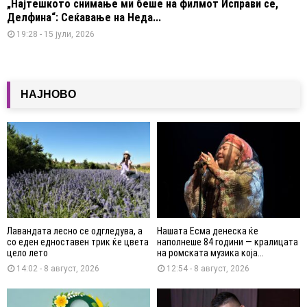
„Најтешкото снимање ми беше на филмот Исправи се,
Делфина“: Сеќавање на Неда...
19:28 - 15 јули, 2026
НАЈНОВО
Лавандата лесно се одгледува, а
Нашата Есма денеска ќе
со еден едноставен трик ќе цвета
наполнеше 84 години — кралицата
цело лето
на ромската музика која...
14:02 - 8 август, 2026
12:54 - 8 август, 2026