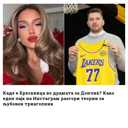
Каде е Бресквица во драмата за Дончиќ? Како
еден лајк на Инстаграм разгори теории за
љубовен триаголник