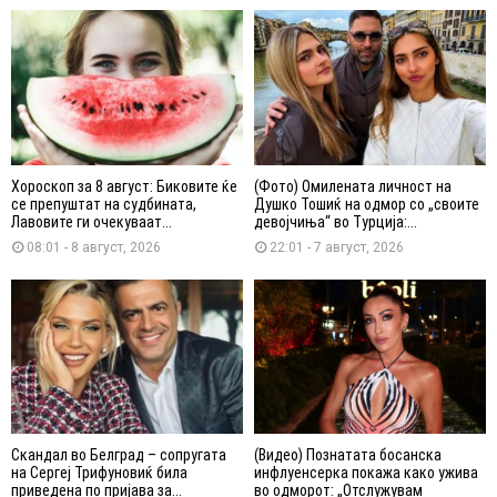
Хороскоп за 8 август: Биковите ќе
(Фото) Омилената личност на
се препуштат на судбината,
Душко Тошиќ на одмор со „своите
Лавовите ги очекуваат...
девојчиња“ во Турција:...
08:01 - 8 август, 2026
22:01 - 7 август, 2026
Скандал во Белград – сопругата
(Видео) Познатата босанска
на Сергеј Трифуновиќ била
инфлуенсерка покажа како ужива
приведена по пријава за...
во одморот: „Отслужувам