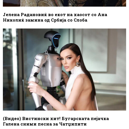
Јелена Радановиќ во екот на хаосот со Ана
Николиќ замина од Србија со Слоба
(Видео) Вистински хит! Бугарската пејачка
Галена сними песна за Чатџипити