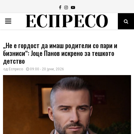
Facebook
Instagram
Youtube
PRIMARY
MENU
„Не е гордост да имаш родители со пари и
бизниси“: Јоце Панов искрено за тешкото
детство
од
Еспресо
09:00 - 20 јуни, 2026