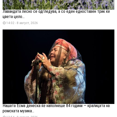
Лавандата лесно се одгледува, а со еден едноставен трик ќе
цвета цело...
14:02 - 8 август, 2026
Нашата Есма денеска ќе наполнеше 84 години — кралицата на
ромската музика...