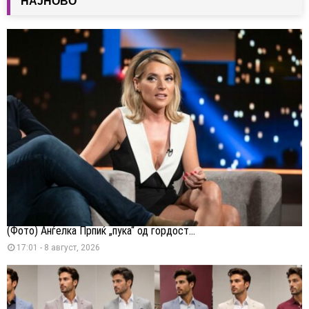
НАЈНОВО
(Фото) Анѓелка Прпиќ „пука“ од гордост...
17:01 - 8 август, 2026