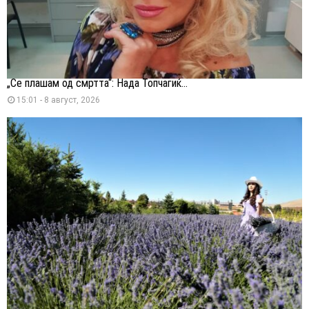
„Се плашам од смртта“: Нада Топчагиќ...
15:01 - 8 август, 2026