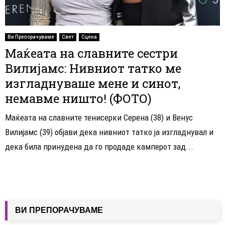
Ви Препорачуваме
Свет
Сцена
Маќеата на славните сестри
Вилијамс: Нивниот татко ме
изгладнуваше мене и синот,
немавме ништо! (ФОТО)
Маќеата на славните тенисерки Серена (38) и Венус
Вилијамс (39) објави дека нивниот татко ја изгладнувал и
дека била принудена да го продаде камперот зад...
ВИ ПРЕПОРАЧУВАМЕ