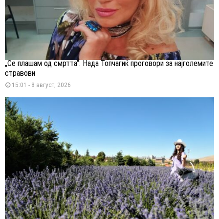
„Се плашам од смртта“: Нада Топчагиќ проговори за најголемите
стравови
15:01 - 8 август, 2026