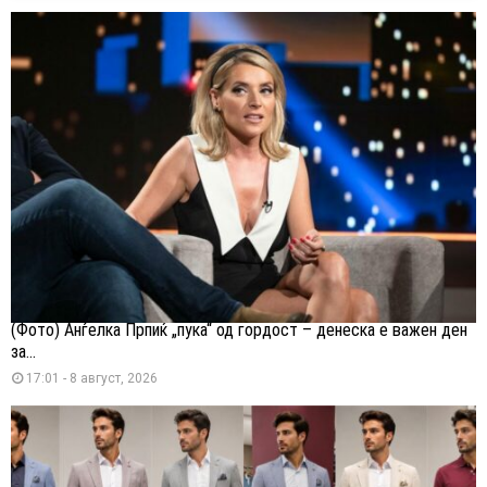
(Фото) Анѓелка Прпиќ „пука“ од гордост – денеска е важен ден
за...
17:01 - 8 август, 2026