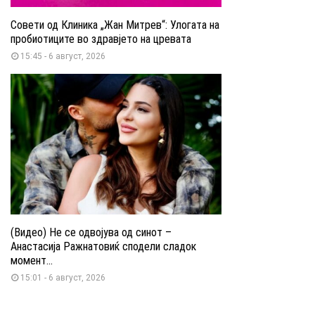
Совети од Клиника „Жан Митрев“: Улогата на
пробиотиците во здравјето на цревата
15:45 - 6 август, 2026
(Видео) Не се одвојува од синот –
Анастасија Ражнатовиќ сподели сладок
момент...
15:01 - 6 август, 2026