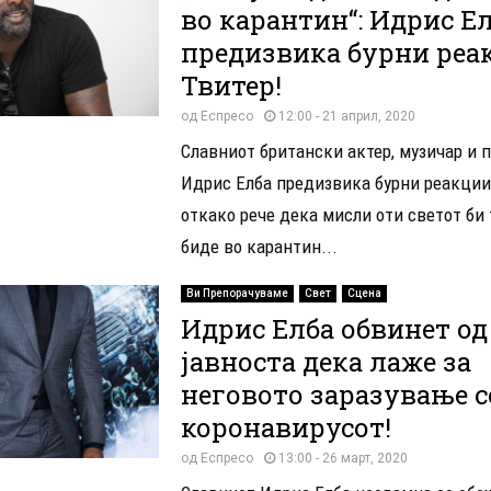
во карантин“: Идрис Е
предизвика бурни реа
Твитер!
од
Еспресо
12:00 - 21 април, 2020
Славниот британски актер, музичар и 
Идрис Елба предизвика бурни реакции 
откако рече дека мисли оти светот би 
биде во карантин...
Ви Препорачуваме
Свет
Сцена
Идрис Елба обвинет од
јавноста дека лаже за
неговото заразување с
коронавирусот!
од
Еспресо
13:00 - 26 март, 2020