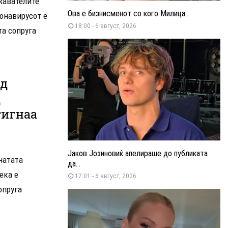
жавателите
Ова е бизнисменот со кого Милица...
ронавирусот е
18:00 - 6 август, 2026
та сопруга
од
д
тигнаа
Јаков Јозиновиќ апелираше до публиката
натата
да...
ека е
17:01 - 6 август, 2026
опруга