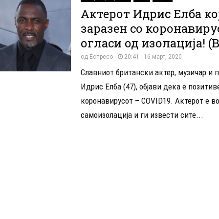
Актерот Идрис Елба кој
заразен со коронавирус
огласи од изолација! 
од
Еспресо
20:41 - 16 март, 2020
Славниот британски актер, музичар и 
Идрис Елба (47), објави дека е позитив
коронавирусот – COVID19. Актерот е в
самоизолација и ги извести сите...