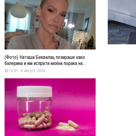
(Фото) Наташа Беквалац позираше како
балерина и им испрати моќна порака на...
16:01 - 6 август, 2026