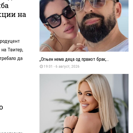
лба
кции на
продуцент
на Твитер,
требало да
„Огњен нема деца од првиот брак,...
19:01 - 6 август, 2026
о