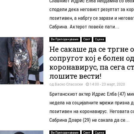
Славниот Идрис Елба неодамна со обо
сподели дека неговиот резултат за ко
позитивен, а набргу се зарази и негова
Сабрина. Актерот повеќе пати...
Ви Препорачуваме
Свет
Сцена
Не сакаше да се тргне 
сопругот кој е болен о
коронавирус, па сега с
лошите вести!
од
Васко Спасоски
14:00 - 23 март, 2020
Британскиот актер Идрис Елба (47) ми
недела на социјалните мрежи призна д
позитивен на коронавирус. Неговата с
Сабрина Довре (29) не сакала да се...
Ви Препорачуваме
Свет
Сцена