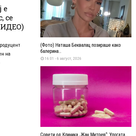
 е
, се
(ВИДЕО)
продуцент
(Фото) Наташа Беквалац позираше како
балерина...
ен на
16:01 - 6 август, 2026
о
Совети од Клиника „Жан Митрев“: Улогата...