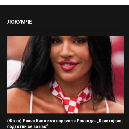
ЛОКУМЧЕ
(Фото) Ивана Кнол има порака за Роналдо: „Кристијано,
подготви се за нас“