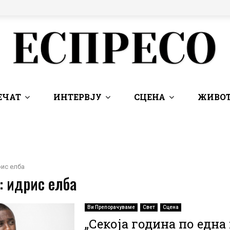
ЕЧАТ
ИНТЕРВЈУ
СЦЕНА
ЖИВОТ
ис елба
: идрис елба
Ви Препорачуваме
Свет
Сцена
„Секоја година по една