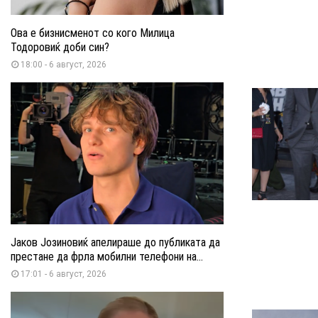
Ова е бизнисменот со кого Милица
Тодоровиќ доби син?
18:00 - 6 август, 2026
Јаков Јозиновиќ апелираше до публиката да
престане да фрла мобилни телефони на...
17:01 - 6 август, 2026