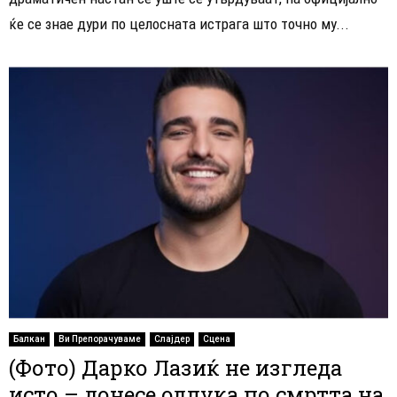
ќе се знае дури по целосната истрага што точно му...
Балкан
Ви Препорачуваме
Слајдер
Сцена
(Фото) Дарко Лазиќ не изгледа
исто – донесе одлука по смртта на