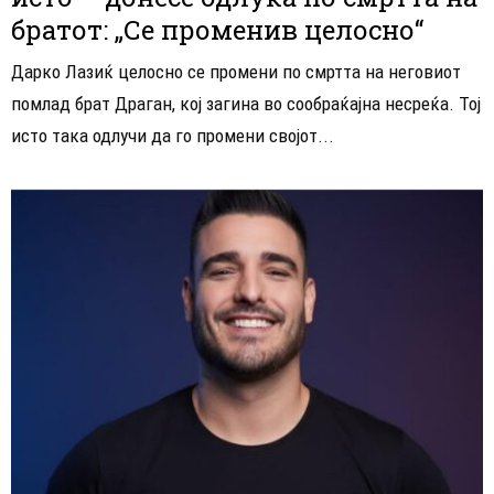
братот: „Се променив целосно“
Дарко Лазиќ целосно се промени по смртта на неговиот
помлад брат Драган, кој загина во сообраќајна несреќа. Тој
исто така одлучи да го промени својот...