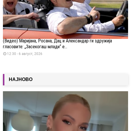
(Видео) Маријана, Росана, Дац и Александар ги здружија
гласовите: „Засекогаш млади“ е...
12:30 - 6 август, 2026
НАЈНОВО