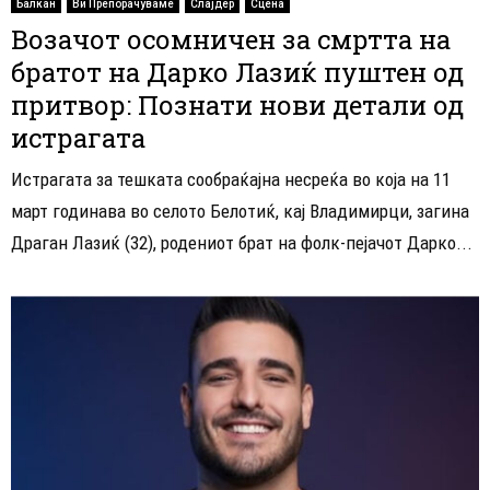
Балкан
Ви Препорачуваме
Слајдер
Сцена
Возачот осомничен за смртта на
братот на Дарко Лазиќ пуштен од
притвор: Познати нови детали од
истрагата
Истрагата за тешката сообраќајна несреќа во која на 11
март годинава во селото Белотиќ, кај Владимирци, загина
Драган Лазиќ (32), родениот брат на фолк-пејачот Дарко...