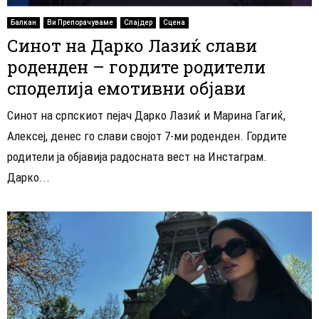
Балкан
Ви Препорачуваме
Слајдер
Сцена
Синот на Дарко Лазиќ слави
роденден – гордите родители
споделија емотивни објави
Синот на српскиот пејач Дарко Лазиќ и Марина Гагиќ,
Алексеј, денес го слави својот 7-ми роденден. Гордите
родители ја објавија радосната вест на Инстаграм.
Дарко...