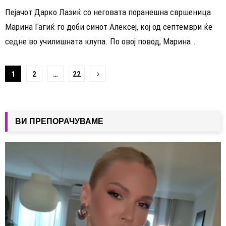
Пејачот Дарко Лазиќ со неговата поранешна свршеница
Марина Гагиќ го доби синот Алексеј, кој од септември ќе
седне во училишната клупа. По овој повод, Марина...
Навигација
1
2
…
22
на
написи
ВИ ПРЕПОРАЧУВАМЕ