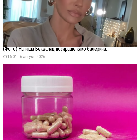
(Фото) Наташа Беквалац позираше како балерина...
16:01 - 6 август, 2026