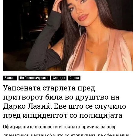
Балкан
Ви Препорачуваме
Слајдер
Сцена
Уапсената старлета пред
притворот била во друштво на
Дарко Лазиќ: Еве што се случило
пред инцидентот со полицијата
Официјалните околности и точната причина за овој
драматичен настан сè уште се утврдуваат, па официјално