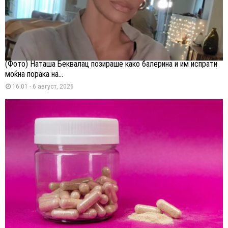
(Фото) Наташа Беквалац позираше како балерина и им испрати
моќна порака на...
16:01 - 6 август, 2026