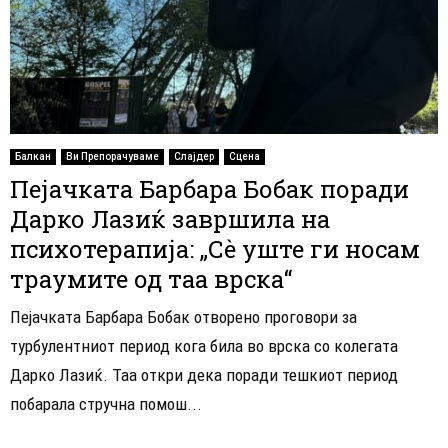
Балкан
Ви Препорачуваме
Слајдер
Сцена
Пејачката Барбара Бобак поради
Дарко Лазиќ завршила на
психотерапија: „Сѐ уште ги носам
траумите од таа врска“
Пејачката Барбара Бобак отворено проговори за
турбулентниот период кога била во врска со колегата
Дарко Лазиќ. Таа откри дека поради тешкиот период
побарала стручна помош...