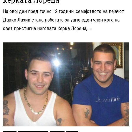
На овој ден пред точно 12 години, семејството на пејачот
Дарко Лазиќ стана побогато за уште еден член кога на
свет пристигна неговата ќерка Лорена,...