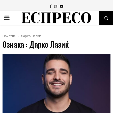
Facebook
Instagram
Youtube
PRIMARY
MENU
Почетна
Дарко Лазиќ
Ознака : Дарко Лазиќ