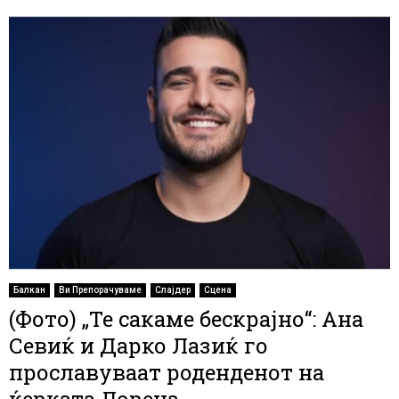
Балкан
Ви Препорачуваме
Слајдер
Сцена
(Фото) „Те сакаме бескрајно“: Ана
Севиќ и Дарко Лазиќ го
прославуваат роденденот на
ќерката Лорена