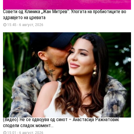
Совети од Клиника „Жан Митрев“: Улогата на пробиотиците во
здравјето на цревата
15:45 - 6 август, 2026
(Видео) Не се одвојува од синот – Анастасија Ражнатовиќ
сподели сладок момент...
15:01 - 6 август, 2026