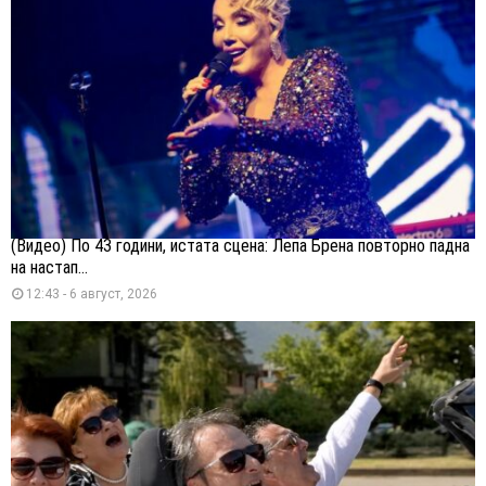
(Видео) По 43 години, истата сцена: Лепа Брена повторно падна
на настап...
12:43 - 6 август, 2026