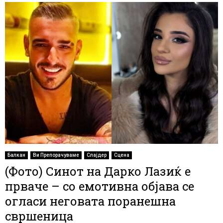
Балкан
Ви Препорачуваме
Слајдер
Сцена
(Фото) Синот на Дарко Лазиќ е
прваче – со емотивна објава се
огласи неговата поранешна
свршеница