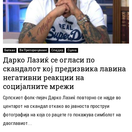
Балкан
Ви Препорачуваме
Слајдер
Сцена
Дарко Лазиќ се огласи по
скандалот кој предизвика лавина
негативни реакции на
социјалните мрежи
Српскиот фолк-пејач Дарко Лазиќ повторно се најде во
центарот на скандал откако во јавноста проструи
фотографија на која со рацете го покажува симболот на
двоглавиот...