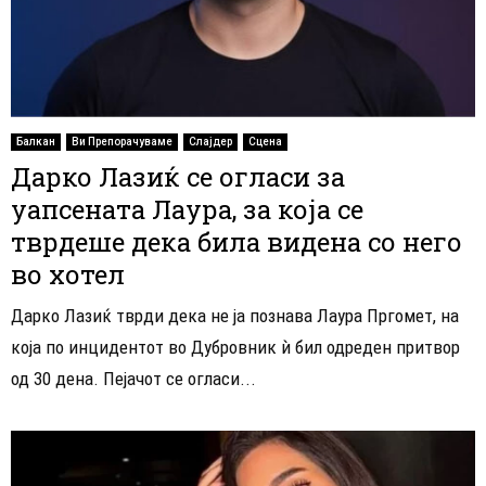
Балкан
Ви Препорачуваме
Слајдер
Сцена
Дарко Лазиќ се огласи за
уапсената Лаура, за која се
тврдеше дека била видена со него
во хотел
Дарко Лазиќ тврди дека не ја познава Лаура Пргомет, на
која по инцидентот во Дубровник ѝ бил одреден притвор
од 30 дена. Пејачот се огласи...