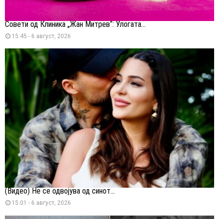
Совети од Клиника „Жан Митрев“: Улогата...
15:45 - 6 август, 2026
(Видео) Не се одвојува од синот...
15:01 - 6 август, 2026