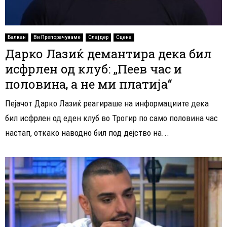
Балкан
Ви Препорачуваме
Слајдер
Сцена
Дарко Лазиќ демантира дека бил
исфрлен од клуб: „Пеев час и
половина, а не ми платија“
Пејачот Дарко Лазиќ реагираше на информациите дека
бил исфрлен од еден клуб во Трогир по само половина час
настап, откако наводно бил под дејство на...