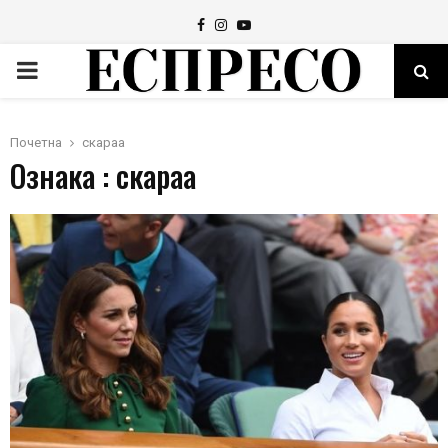
Facebook
Instagram
Youtube
PRIMARY
MENU
Почетна
скараа
Ознака : скараа