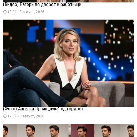
(Видео) Багери во дворот и работници...
18:01 - 8 август, 2026
(Фото) Анѓелка Прпиќ „пука“ од гордост...
17:01 - 8 август, 2026