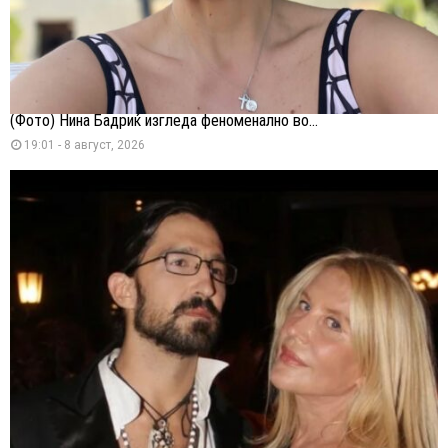
(Фото) Нина Бадриќ изгледа феноменално во...
19:01 - 8 август, 2026