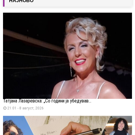
НАЈНОВО
Татјана Лазаревска: „Со години ја убедував...
21:01 - 8 август, 2026