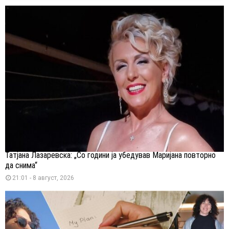
Татјана Лазаревска: „Со години ја убедував Маријана повторно
да снима“
21:01 - 8 август, 2026