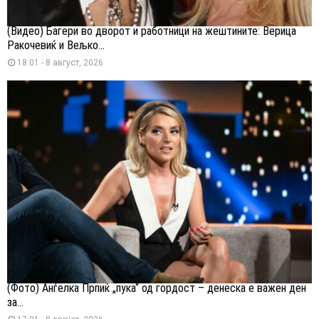
(Видео) Багери во дворот и работници на жештините: Верица
Ракочевиќ и Вељко...
18:01 - 8 август, 2026
(Фото) Анѓелка Прпиќ „пука“ од гордост – денеска е важен ден
за...