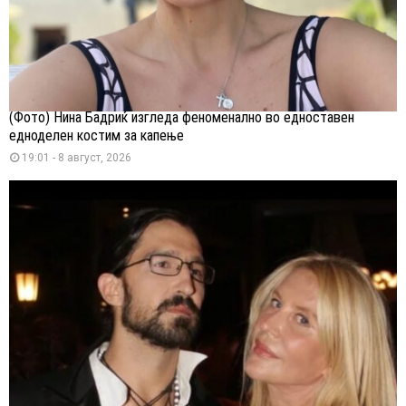
(Фото) Нина Бадриќ изгледа феноменално во едноставен
едноделен костим за капење
19:01 - 8 август, 2026