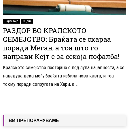
Лајфстајл
Сцена
РАЗДОР ВО КРАЛСКОТО
СЕМЕЈСТВО: Браќата се скараа
поради Меган, а тоа што го
направи Кејт е за секоја пофалба!
Кралското семејство постојано е под лупа на јавноста, а се
наведува дека меѓу браќата избила нова кавга, и тоа
токму поради сопругата на Хари, а...
ВИ ПРЕПОРАЧУВАМЕ