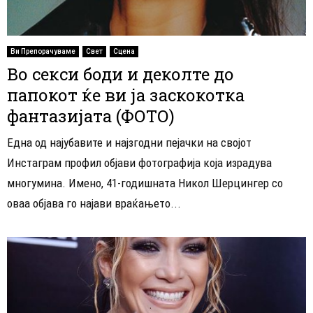
Ви Препорачуваме
Свет
Сцена
Во секси боди и деколте до
папокот ќе ви ја заскокотка
фантазијата (ФОТО)
Една од најубавите и најзгодни пејачки на својот
Инстаграм профил објави фотографија која израдува
многумина. Имено, 41-годишната Никол Шерцингер со
оваа објава го најави враќањето...