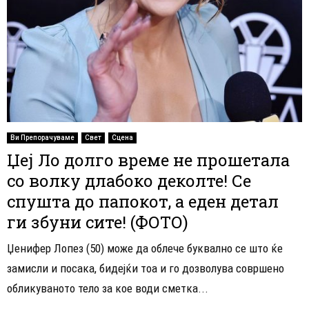
Ви Препорачуваме
Свет
Сцена
Џеј Ло долго време не прошетала
со волку длабоко деколте! Се
спушта до папокот, а еден детал
ги збуни сите! (ФОТО)
Џенифер Лопез (50) може да облече буквално се што ќе
замисли и посака, бидејќи тоа и го дозволува совршено
обликуваното тело за кое води сметка...