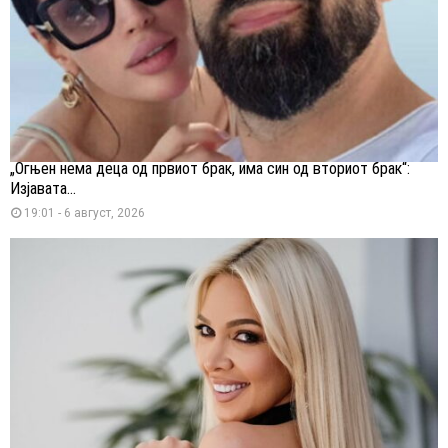
„Огњен нема деца од првиот брак, има син од вториот брак“:
Изјавата...
19:01 - 6 август, 2026