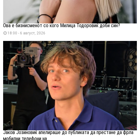
Ова е бизнисменот со кого Милица Тодоровиќ доби син?
18:00 - 6 август, 2026
Јаков Јозиновиќ апелираше до публиката да престане да фрла
мобилни телефони на...