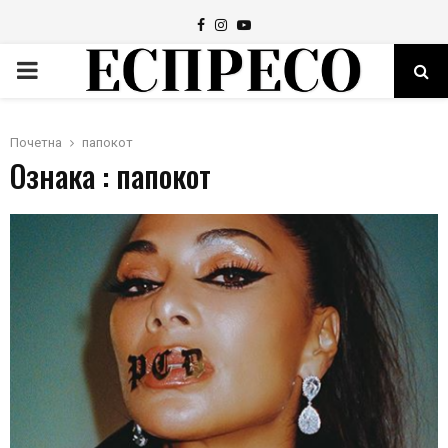
Facebook
Instagram
Youtube
PRIMARY
MENU
Почетна
папокот
Ознака : папокот