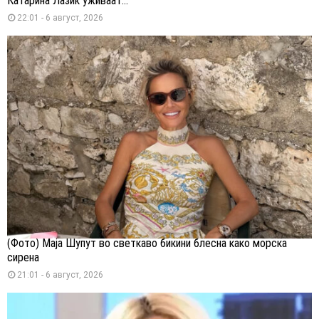
Катарина Лазиќ уживаат...
22:01 - 6 август, 2026
(Фото) Маја Шупут во светкаво бикини блесна како морска
сирена
21:01 - 6 август, 2026