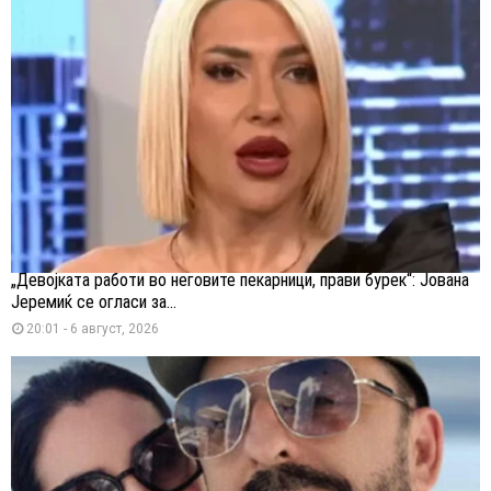
„Девојката работи во неговите пекарници, прави бурек“: Јована
Јеремиќ се огласи за...
20:01 - 6 август, 2026