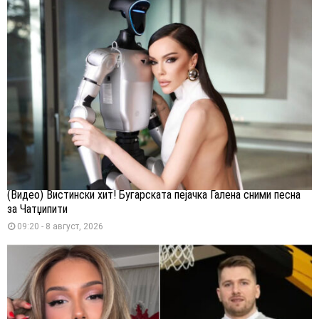
(Видео) Вистински хит! Бугарската пејачка Галена сними песна
за Чатџипити
09:20 - 8 август, 2026