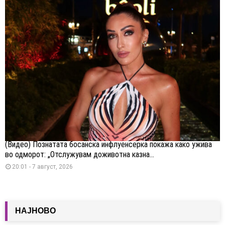
(Видео) Познатата босанска инфлуенсерка покажа како ужива
во одморот: „Отслужувам доживотна казна...
20:01 - 7 август, 2026
НАЈНОВО