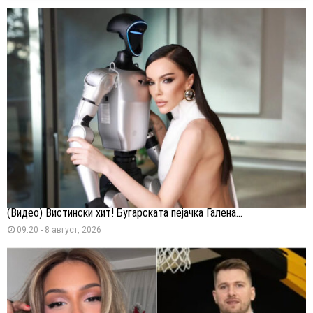
(Видео) Вистински хит! Бугарската пејачка Галена...
09:20 - 8 август, 2026