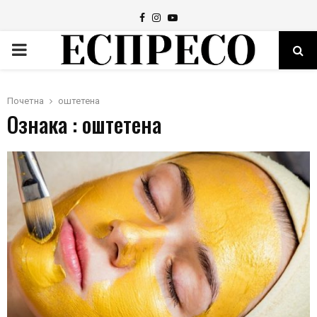
Facebook
Instagram
Youtube
PRIMARY
MENU
Почетна
оштетена
Ознака : оштетена