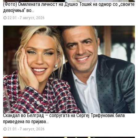
(Фото) Омилената личност на Душко Тошиќ на одмор со „своите
девојчиња“ во...
22:01 - 7 август, 2026
Скандал во Белград – сопругата на Сергеј Трифуновиќ била
приведена по пријава...
21:01 - 7 август, 2026