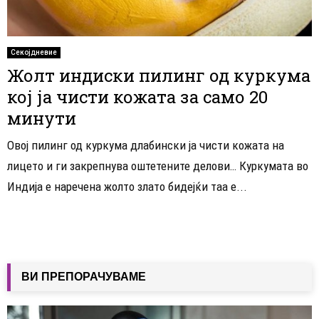
Секојдневие
Жолт индиски пилинг од куркума
кој ја чисти кожата за само 20
минути
Овој пилинг од куркума длабински ја чисти кожата на
лицето и ги закрепнува оштетените делови… Куркумата во
Индија е наречена жолто злато бидејќи таа е...
ВИ ПРЕПОРАЧУВАМЕ