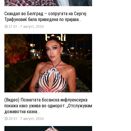
Скандал во Белград – сопругата на Сергеј
Трифуновиќ била приведена по пријава...
21:01 - 7 август, 2026
(Видео) Познатата босанска инфлуенсерка
покажа како ужива во одморот: „Отслужувам
доживотна казна...
20:01 - 7 август, 2026