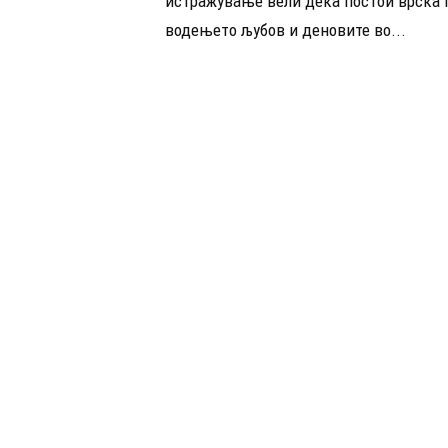
истражување вели дека постои врска 
водењето љубов и деновите во...