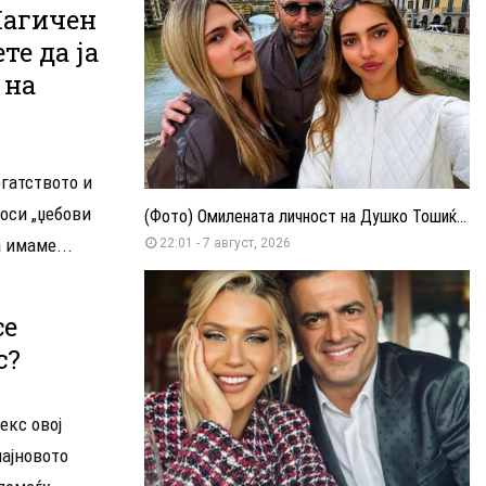
Магичен
те да ја
 на
огатството и
оси „џебови
(Фото) Омилената личност на Душко Тошиќ...
 имаме...
22:01 - 7 август, 2026
се
с?
екс овој
најновото