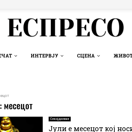
ЕЧАТ
ИНТЕРВЈУ
СЦЕНА
ЖИВОТ
сецот
: месецот
Секојдневие
Јули е месецот кој нос