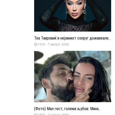
Теа Таировиќ и нејзиниот сопруг доживеале...
19:01 - 7 август, 2026
(Фото) Мал гест, голема љубов: Мина...
18:01 - 7 август, 2026