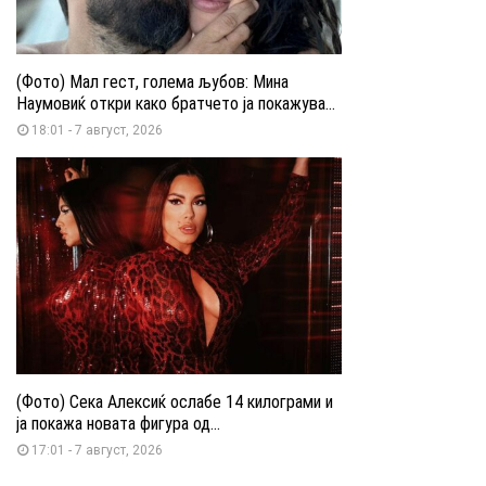
(Фото) Мал гест, голема љубов: Мина
Наумовиќ откри како братчето ја покажува...
18:01 - 7 август, 2026
(Фото) Сека Алексиќ ослабе 14 килограми и
ја покажа новата фигура од...
17:01 - 7 август, 2026