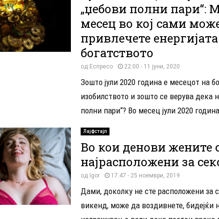
„џебови полни пари“: 
месец во кој сами може
привлечете енергијата
богатството
од
Еспресо
22:00 - 11 јуни, 2020
Зошто јули 2020 година е месецот на б
изобилството и зошто се верува дека н
полни пари“? Во месец јули 2020 година
Лајфстајл
Во кои денови жените 
најрасположени за сек
од
Igor
17:47 - 25 ноември, 2019
Дами, доколку не сте расположени за с
викенд, може да воздивнете, бидејќи 