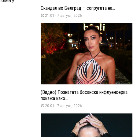
помеѓу
Скандал во Белград – сопругата на...
21:01 - 7 август, 2026
(Видео) Познатата босанска инфлуенсерка
покажа како...
20:01 - 7 август, 2026