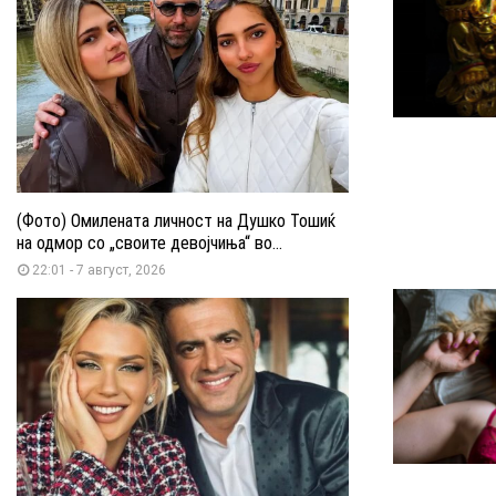
(Фото) Омилената личност на Душко Тошиќ
на одмор со „своите девојчиња“ во...
22:01 - 7 август, 2026