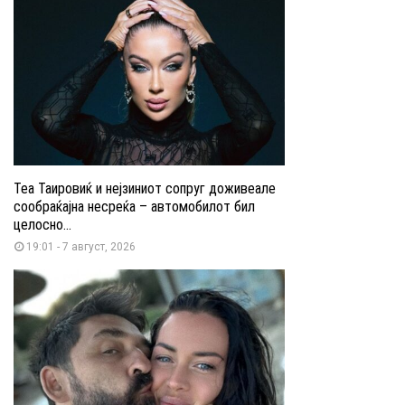
Теа Таировиќ и нејзиниот сопруг доживеале
сообраќајна несреќа – автомобилот бил
целосно...
19:01 - 7 август, 2026