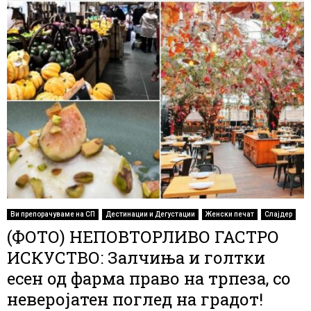
Ви препорачуваме на СП
Дестинации и Дегустации
Женски печат
Слајдер
(ФОТО) НЕПОВТОРЛИВО ГАСТРО
ИСКУСТВО: Залчиња и голтки
есен од фарма право на трпеза, со
неверојатен поглед на градот!