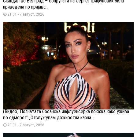
Скандал во Белград – сопругата на Сергеј Трифуновиќ била
приведена по пријава...
21:01 - 7 август, 2026
(Видео) Познатата босанска инфлуенсерка покажа како ужива
во одморот: „Отслужувам доживотна казна...
20:01 - 7 август, 2026