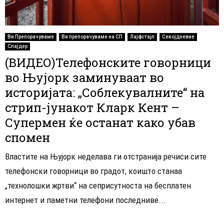
Ви Препорачуваме
Ви препорачуваме на СП
Лајфстајл
Секојдневие
Слајдер
(ВИДЕО)Телефонските говорници
во Њујорк заминуваат во
историјата: „Соблекувалните“ на
стрип-јунакот Кларк Кент –
Супермен ќе останат како убав
спомен
Властите на Њујорк неделава ги отстранија речиси сите
телефонски говорници во градот, коишто станаа
„технолошки жртви“ на сеприсутноста на бесплатен
интернет и паметни телефони последниве...