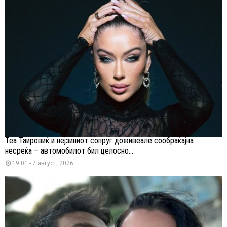
Теа Таировиќ и нејзиниот сопруг доживеале сообраќајна
несреќа – автомобилот бил целосно...
19:01 - 7 август, 2026