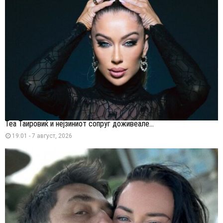
Теа Таировиќ и нејзиниот сопруг доживеале...
19:01 - 7 август, 2026