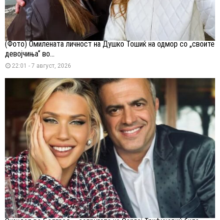
(Фото) Омилената личност на Душко Тошиќ на одмор со „своите
девојчиња“ во...
22:01 - 7 август, 2026