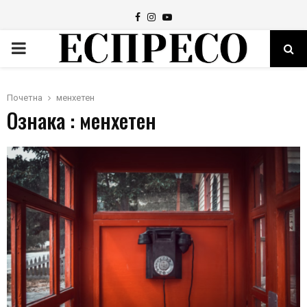
Facebook
Instagram
Youtube
PRIMARY
MENU
Почетна
менхетен
Ознака : менхетен