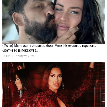
(Фото) Мал гест, голема љубов: Мина Наумовиќ откри како
братчето ја покажува...
18:01 - 7 август, 2026