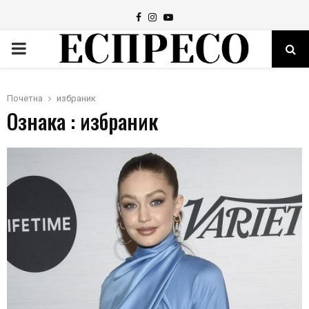
Facebook
Instagram
Youtube
PRIMARY
MENU
Почетна
избраник
Ознака : избраник