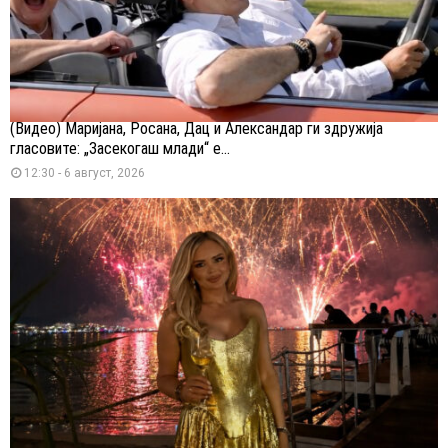
(Видео) Маријана, Росана, Дац и Александар ги здружија
гласовите: „Засекогаш млади“ е...
12:30 - 6 август, 2026