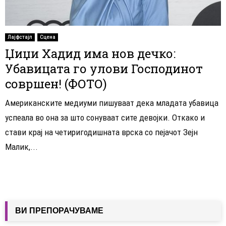
Лајфстајл
Сцена
Џиџи Хадид има нов дечко:
Убавицата го улови Господинот
совршен! (ФОТО)
Американските медиуми пишуваат дека младата убавица
успеала во она за што сонуваат сите девојки. Откако и
стави крај на четиригодишната врска со пејачот Зејн
Малик,...
ВИ ПРЕПОРАЧУВАМЕ