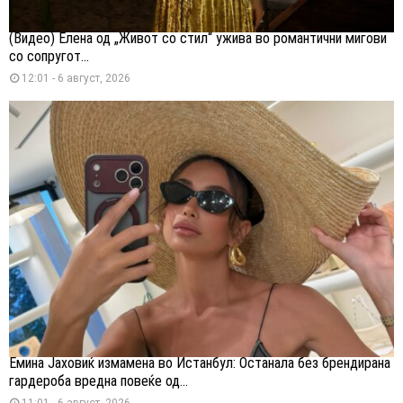
(Видео) Елена од „Живот со стил“ ужива во романтични мигови
со сопругот...
12:01 - 6 август, 2026
Емина Јаховиќ измамена во Истанбул: Останала без брендирана
гардероба вредна повеќе од...
11:01 - 6 август, 2026