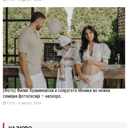
(Фото) Филип Кузмановски и сопругата Моника во нежна
семејна фотосесија — наскоро...
10:01 - 6 август, 2026