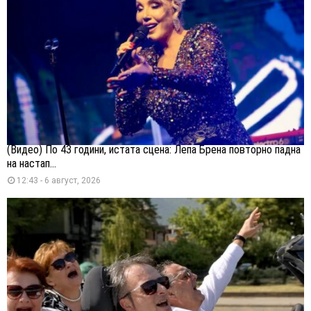
(Видео) По 43 години, истата сцена: Лепа Брена повторно падна
на настап...
12:43 - 6 август, 2026