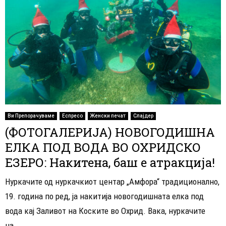
Ви Препорачуваме
Еспресо
Женски печат
Слајдер
(ФОТОГАЛЕРИЈА) НОВОГОДИШНА
ЕЛКА ПОД ВОДА ВО ОХРИДСКО
ЕЗЕРО: Накитена, баш е атракција!
Нуркачите од нуркачкиот центар „Амфора“ традиционално,
19. година по ред, ја накитија новогодишната елка под
вода кај Заливот на Коските во Охрид. Вака, нуркачите
на...