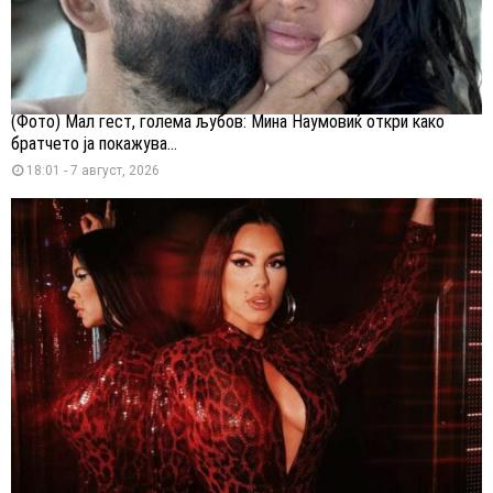
(Фото) Мал гест, голема љубов: Мина Наумовиќ откри како
братчето ја покажува...
18:01 - 7 август, 2026