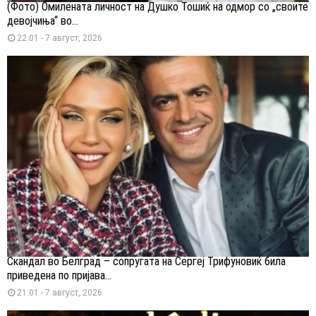
(Фото) Омилената личност на Душко Тошиќ на одмор со „своите
девојчиња“ во...
22:01 - 7 август, 2026
Скандал во Белград – сопругата на Сергеј Трифуновиќ била
приведена по пријава...
21:01 - 7 август, 2026