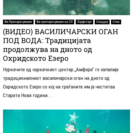
Ви Препорачуваме
Ви препорачуваме на СП
Лајфстајл
Слајдер
Стил
(ВИДЕО) ВАСИЛИЧАРСКИ ОГАН
ПОД ВОДА: Традицијата
продолжува на дното од
Охридското Езеро
Нуркачите од нуркачкиот центар „Амфора“ го запалија
традиционалниот василичарски оган на дното од
Охридското Езеро со кој на граѓаните им ја честитаа
Старата Нова година...