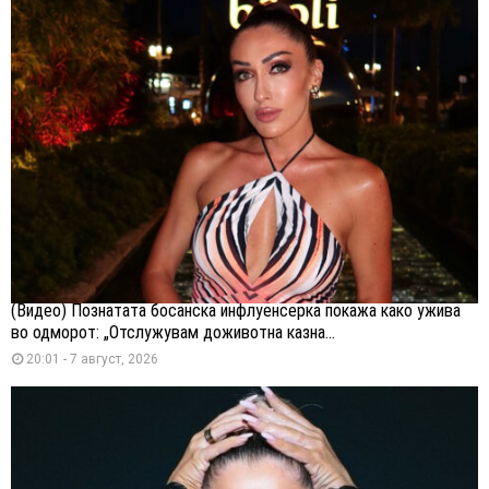
(Видео) Познатата босанска инфлуенсерка покажа како ужива
во одморот: „Отслужувам доживотна казна...
20:01 - 7 август, 2026