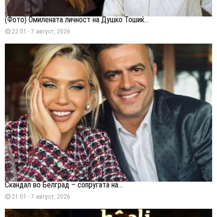
(Фото) Омилената личност на Душко Тошиќ...
22:01 - 7 август, 2026
Скандал во Белград – сопругата на...
21:01 - 7 август, 2026