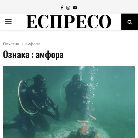
Facebook
Instagram
Youtube
PRIMARY
MENU
Почетна
амфора
Ознака : амфора