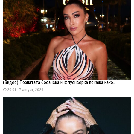
(Видео) Познатата босанска инфлуенсерка покажа како...
20:01 - 7 август, 2026