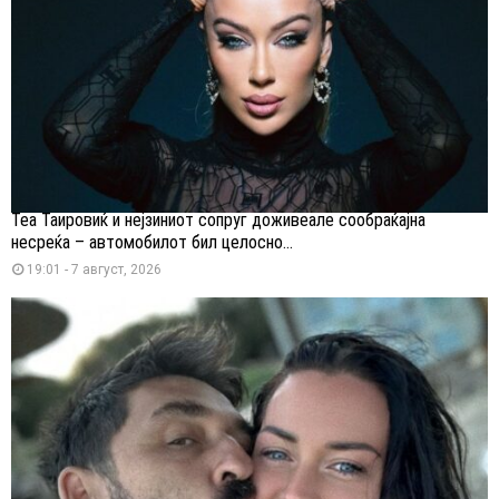
Теа Таировиќ и нејзиниот сопруг доживеале сообраќајна
несреќа – автомобилот бил целосно...
19:01 - 7 август, 2026