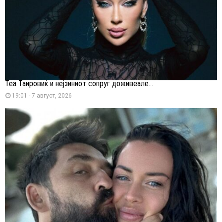
Теа Таировиќ и нејзиниот сопруг доживеале...
19:01 - 7 август, 2026