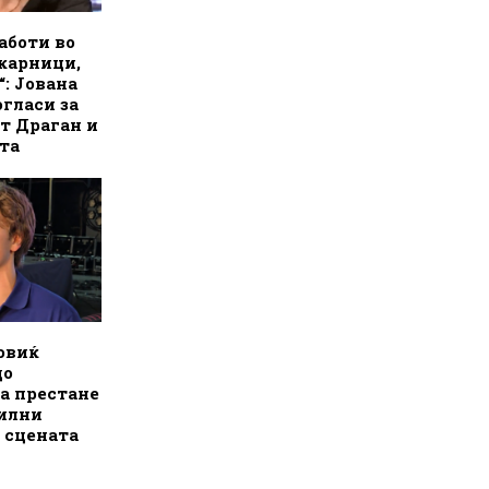
аботи во
карници,
“: Јована
огласи за
т Драган и
та
овиќ
до
а престане
билни
 сцената