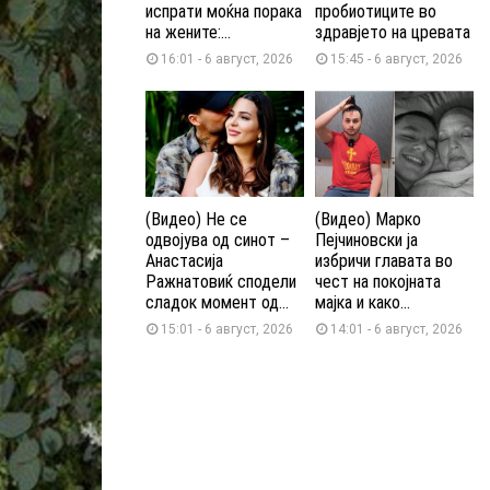
испрати моќна порака
пробиотиците во
на жените:...
здравјето на цревата
16:01 - 6 август, 2026
15:45 - 6 август, 2026
(Видео) Не се
(Видео) Марко
одвојува од синот –
Пејчиновски ја
Анастасија
избричи главата во
Ражнатовиќ сподели
чест на покојната
сладок момент од...
мајка и како...
15:01 - 6 август, 2026
14:01 - 6 август, 2026