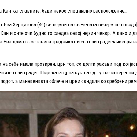
 Кан кај славните, буди некое специјално расположение…
 Ева Херцигова (46) се појави на свечената вечера по повод
Кан и сите очи будно го следеа секој нејзин чекор. А како и д
а Ева дома го оставила градникот и со голи гради зачекори 
на себе имала проѕирен, црн топ, со долги ракави под кој јас
ините голи гради. Широката црна сукња од тул се интересни 
 подот, а манекенката облече и црни сандали со сребрени ре