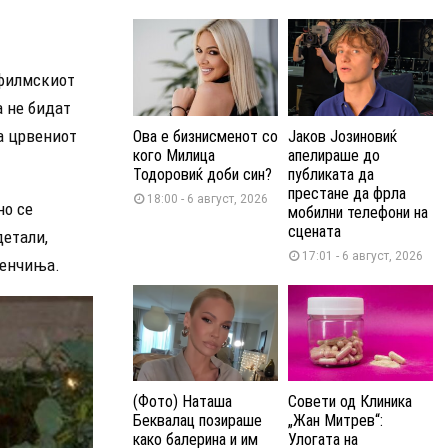
 филмскиот
а не бидат
на црвениот
Ова е бизнисменот со
Јаков Јозиновиќ
кого Милица
апелираше до
Тодоровиќ доби син?
публиката да
престане да фрла
18:00 - 6 август, 2026
но се
мобилни телефони на
сцената
детали,
17:01 - 6 август, 2026
менчиња.
(Фото) Наташа
Совети од Клиника
Беквалац позираше
„Жан Митрев“:
како балерина и им
Улогата на