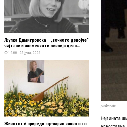
Љупка Димитровска – „вечното девојче“
чиј глас и насмевка ги освоија цела...
14:00 - 25 јули, 2026
profimedia
Нејзината шм
Животот ѝ приреди сценарио какво што
едноставна, 