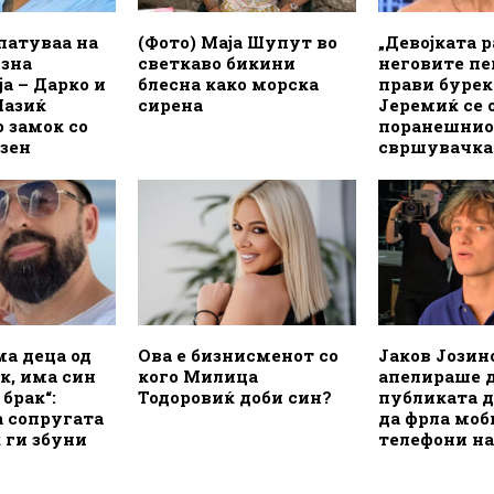
патуваа на
(Фото) Маја Шупут во
„Девојката р
узна
светкаво бикини
неговите пе
а – Дарко и
блесна како морска
прави бурек
Лазиќ
сирена
Јеремиќ се 
 замок со
поранешнио
азен
свршувачка
а деца од
Ова е бизнисменот со
Јаков Јозин
к, има син
кого Милица
апелираше 
 брак“:
Тодоровиќ доби син?
публиката д
а сопругата
да фрла мо
 ги збуни
телефони на