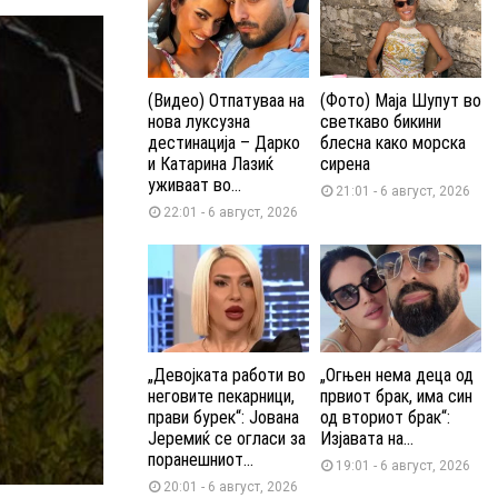
(Видео) Отпатуваа на
(Фото) Маја Шупут во
нова луксузна
светкаво бикини
дестинација – Дарко
блесна како морска
и Катарина Лазиќ
сирена
уживаат во...
21:01 - 6 август, 2026
22:01 - 6 август, 2026
„Девојката работи во
„Огњен нема деца од
неговите пекарници,
првиот брак, има син
прави бурек“: Јована
од вториот брак“:
Јеремиќ се огласи за
Изјавата на...
поранешниот...
19:01 - 6 август, 2026
20:01 - 6 август, 2026