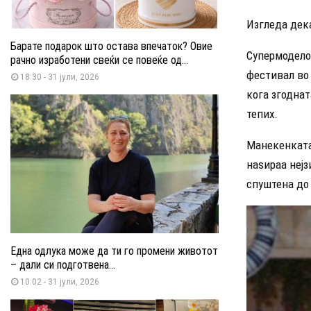
Изгледа дека
Барате подарок што остава впечаток? Овие
Супермоделот
рачно изработени свеќи се повеќе од...
фестивал во 
18:30 - 31 јули, 2026
кога згоднат
тепих.
Манекенката 
наѕираа нејз
спуштена до
Една одлука може да ти го промени животот
– дали си подготвена...
10:02 - 31 јули, 2026