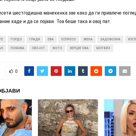
есети шестгодишна манекенка зае како да ги привлече погле
ние каде и да се појави. Тоа беше така и овој пат.
ТЕ
ГОРДО
ГРАДИ
ЕВА
ЕСПРЕСО
ЖЕНА
ЗАДОВОЛНА
ИЗГ
АН
ПОКАЖА
СВОЈОТ
ФОТО
ХЕРЦИГОВА
ШОУ БИЗ
0
ОБЈАВИ