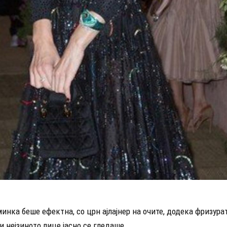
инка беше ефектна, со црн ајлајнер на очите, додека фризура
и нејзиното лице јасно се гледаше.