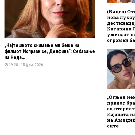
(Видео) От
нова лукс
дестинациј
Катарина 
уживаат во
огромен б
„Најтешкото снимање ми беше на
филмот Исправи се, Делфина“: Сеќавање
на Неда...
19:28 - 15 јули, 2026
„Огњен нем
првиот бра
од вториот
Изјавата н
на Амиџиќ
сите