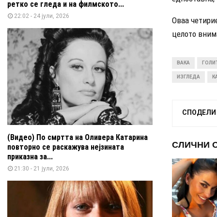
ретко се гледа и на филмското...
22:02 - 24 јули, 2026
Оваа четири
целото внима
ВАКА
ГОЛИ
ИЗГЛЕДА
К
СПОДЕЛИ
(Видео) По смртта на Оливера Катарина
СЛИЧНИ 
повторно се раскажува нејзината
приказна за...
21:30 - 21 јули, 2026