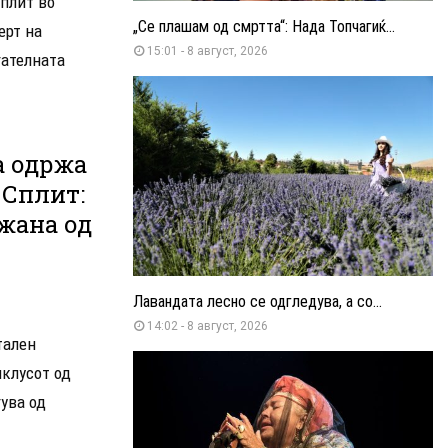
Сплит во
„Се плашам од смртта“: Нада Топчагиќ...
ерт на
15:01 - 8 август, 2026
гателната
ја одржа
 Сплит:
жана од
Лавандата лесно се одгледува, а со...
14:02 - 8 август, 2026
тален
иклусот од
гува од