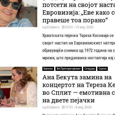
потсети на својот наст
Евровизија: „Еве како с
правеше тоа порано“
од
Еспресо
23:01 - 15 мај, 2026
Хрватската пејачка Тереза ​​Кесовија се
својот настап на Евровизискиот натпр
објавувајќи снимка од 1972 година на 
мрежи, што предизвика носталгија кај н
Балкан
Ви Препорачуваме
Слајдер
Сцена
Ана Бекута замина на
концертот на Тереза К
во Сплит — емотивна с
на двете пејачки
од
Еспресо
17:01 - 5 мај, 2026