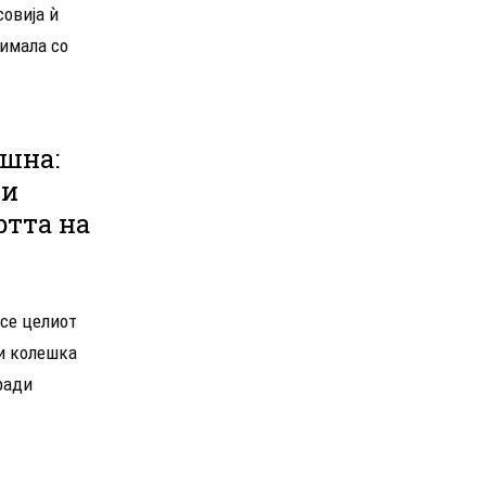
совија ѝ
нимала со
ешна:
ли
ртта на
есе целиот
 и колешка
ради