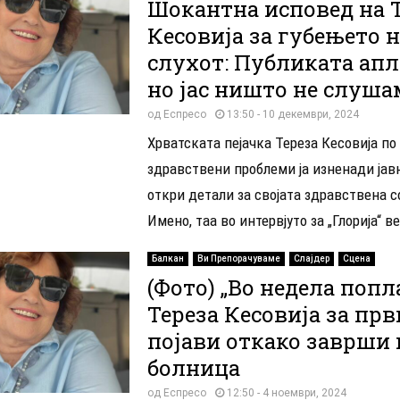
Шокантна исповед на Те
Кесовија за губењето н
слухот: Публиката апл
но јас ништо не слуша
од
Еспресо
13:50 - 10 декември, 2024
Хрватската пејачка Тереза ​​Кесовија по
здравствени проблеми ја изненади јав
откри детали за својата здравствена с
Имено, таа во интервјуто за „Глорија“ ве
Балкан
Ви Препорачуваме
Слајдер
Сцена
(Фото) „Во недела попл
Тереза Кесовија за прв
појави откако заврши 
болница
од
Еспресо
12:50 - 4 ноември, 2024