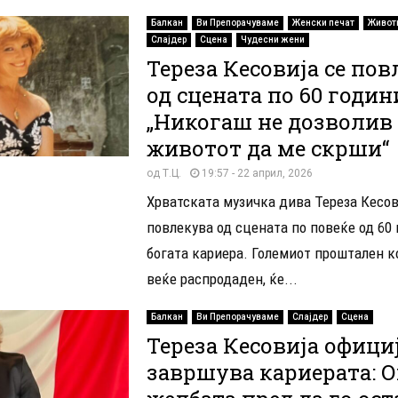
Балкан
Ви Препорачуваме
Женски печат
Живот
Слајдер
Сцена
Чудесни жени
Тереза Кесовија се по
од сцената по 60 годин
„Никогаш не дозволив
животот да ме скрши“
од
Т.Ц.
19:57 - 22 април, 2026
Хрватската музичка дива Тереза Кесови
повлекува од сцената по повеќе од 60
богата кариера. Големиот проштален ко
веќе распродаден, ќе...
Балкан
Ви Препорачуваме
Слајдер
Сцена
Тереза Кесовија официј
завршува кариерата: О