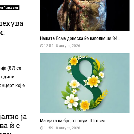
ни Приказни
влекува
и:
Нашата Есма денеска ќе наполнеше 84...
12:54 - 8 август, 2026
ја (87) се
 години
нцерт кој е
ално ја
Магијата на бројот осум: Што им...
ва ѝ е
11:59 - 8 август, 2026