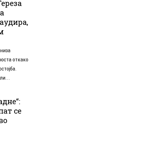
реза ​​
а
аудира,
м
 низа
носта откако
остојба.
ли...
адне“:
пaт се
во