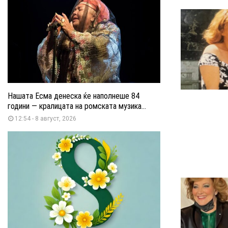
Нашата Есма денеска ќе наполнеше 84
години — кралицата на ромската музика...
12:54 - 8 август, 2026