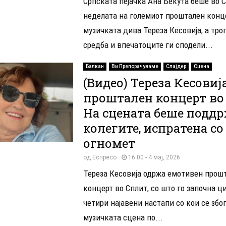
Српската пејачка Ана Бекута беше во 
неделата на големиот проштален конц
музичката дива Тереза Кесовија, а тро
средба и впечатоците ги сподели...
Балкан
Ви Препорачуваме
Слајдер
Сцена
(Видео) Тереза ​​Кесови
проштален концерт во
На сцената беше поддр
колегите, испратена со
огномет
од
Еспресо
16:00 - 4 мај, 2026
Тереза Кесовија одржа емотивен прош
концерт во Сплит, со што го започна ц
четири најавени настапи со кои се збо
музичката сцена по...