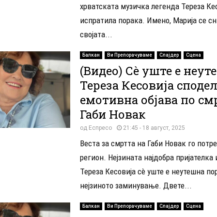
хрватската музичка легенда Тереза ​​Ке
испратила порака. Имено, Марија се с
својата...
Балкан
Ви Препорачуваме
Слајдер
Сцена
(Видео) Сè уште е неут
Тереза Кесовија споде
емотивна објава по см
Габи Новак
од
Еспресо
21:45 - 18 август, 2025
Веста за смртта на Габи Новак го потр
регион. Нејзината најдобра пријателка
Тереза Кесовија сè уште е неутешна по
нејзиното заминување. Двете...
Балкан
Ви Препорачуваме
Слајдер
Сцена