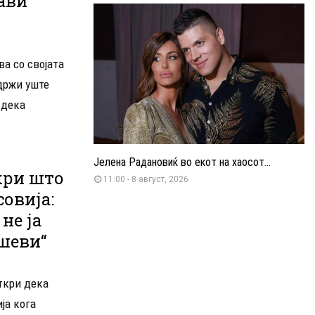
тави
ва со својата
одржи уште
 дека
Јелена Радановиќ во екот на хаосот...
кри што
11:00 - 8 август, 2026
совија:
не ја
шеви“
ткри дека
ја кога