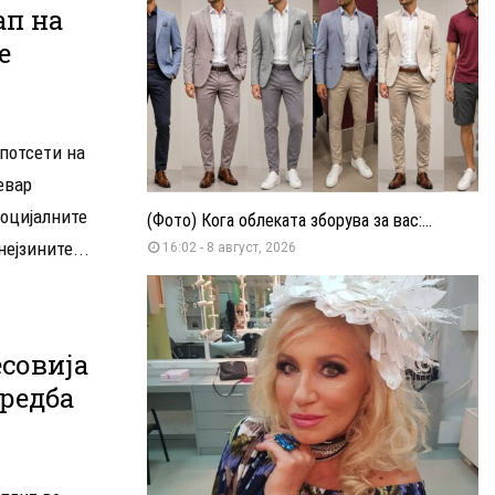
ап на
е
 потсети на
евар
социјалните
(Фото) Кога облеката зборува за вас:...
ејзините...
16:02 - 8 август, 2026
есовија
редба