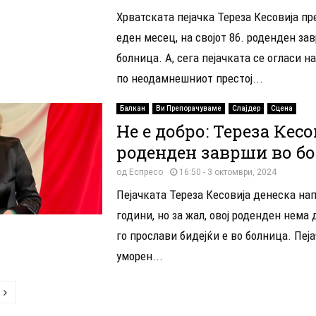
Хрватската пејачка Тереза Кесовија пр
еден месец, на својот 86. роденден за
болница. А, сега пејачката се огласи н
по неодамнешниот престој...
Балкан
Ви Препорачуваме
Слајдер
Сцена
Не е добро: Тереза Кесо
роденден заврши во б
од
Еспресо
16:50 - 3 октомври, 2024
Пејачката Тереза ​​Кесовија денеска на
години, но за жал, овој роденден нема
го прослави бидејќи е во болница. Пеј
уморен...
ација