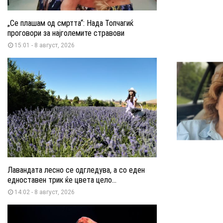
„Се плашам од смртта“: Нада Топчагиќ
проговори за најголемите стравови
15:01 - 8 август, 2026
Лавандата лесно се одгледува, а со еден
едноставен трик ќе цвета цело...
14:02 - 8 август, 2026