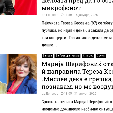
желбата пред да го ос
микрофонот
од
Еспресо
11:50 - 15 јануари, 2026
Пејачката Тереза Кесовија (87) се збогу
публика, но изјави дека би сакала да 
три концерти. Таа истакна дека смета
дошло...
Балкан
Ви Препорачуваме
Слајдер
Сцена
Марија Шерифовиќ от
ѝ направила Тереза ​​Ке
„Мислев дека е грешка, 
познавам, но ме вооду
од
Еспресо
18:05 - 31 август, 2025
Српската пејачка Марија Шерифовиќ о
неодамна доживеала необична ситуаци