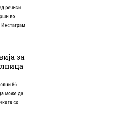
ед речиси
врши во
а Инстаграм
вија за
олница
полни 86
 да може да
ачката со