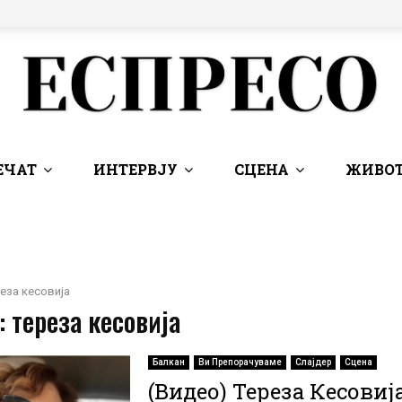
ЕЧАТ
ИНТЕРВЈУ
СЦЕНА
ЖИВОТ
еза кесовија
: тереза кесовија
Балкан
Ви Препорачуваме
Слајдер
Сцена
(Видео) Тереза ​​Кесовиј