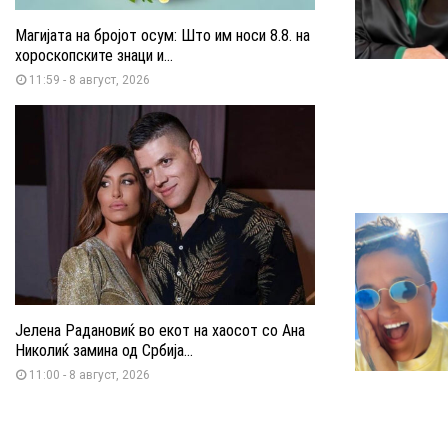
Магијата на бројот осум: Што им носи 8.8. на
хороскопските знаци и...
11:59 - 8 август, 2026
Јелена Радановиќ во екот на хаосот со Ана
Николиќ замина од Србија...
11:00 - 8 август, 2026