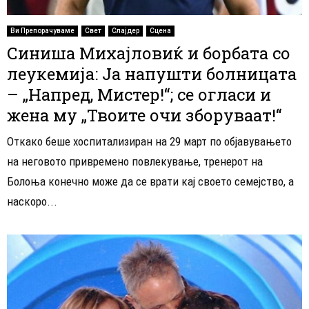
Ви Препорачуваме
Свет
Слајдер
Сцена
Синиша Михајловиќ и борбата со
леукемија: Jа напушти болницата
– „Напред, Мистер!“; се огласи и
жена му „Твоите очи зборуваат!“
Откако беше хоспитализиран на 29 март по објавувањето
на неговото привремено повлекување, тренерот на
Болоња конечно може да се врати кај своето семејство, а
наскоро...