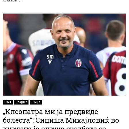
Свет
Слајдер
Сцена
„Клеопатра ми ја предвиде
болеста“: Синиша Михајловиќ во
книгата ја опиша средбата со