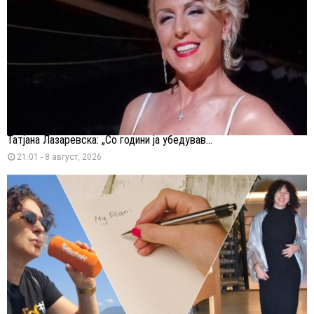
Татјана Лазаревска: „Со години ја убедував...
21:01 - 8 август, 2026