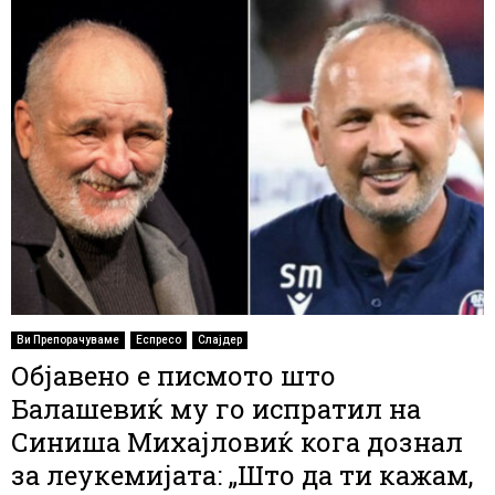
Ви Препорачуваме
Еспресо
Слајдер
Објавено е писмото што
Балашевиќ му го испратил на
Синиша Михајловиќ кога дознал
за леукемијата: „Што да ти кажам,