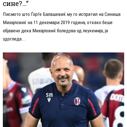
сине?…“
Писмото што Ѓорѓе Балашевиќ му го испратил на Синиша
Михајловиќ на 11 декември 2019 година, откако беше
објавено дека Михајловиќ боледува од леукемија, ја
здогледа...