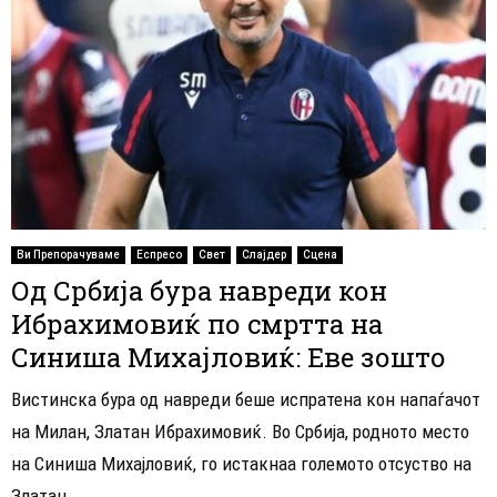
Ви Препорачуваме
Еспресо
Свет
Слајдер
Сцена
Од Србија бура навреди кон
Ибрахимовиќ по смртта на
Синиша Михајловиќ: Еве зошто
Вистинска бура од навреди беше испратена кон напаѓачот
на Милан, Златан Ибрахимовиќ. Во Србија, родното место
на Синиша Михајловиќ, го истакнаа големото отсуство на
Златан...