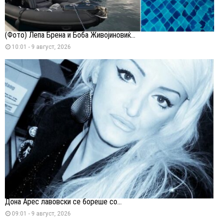
(Фото) Лепа Брена и Боба Живојиновиќ...
10:01 - 9 август, 2026
Дона Арес лавовски се бореше со...
09:01 - 9 август, 2026