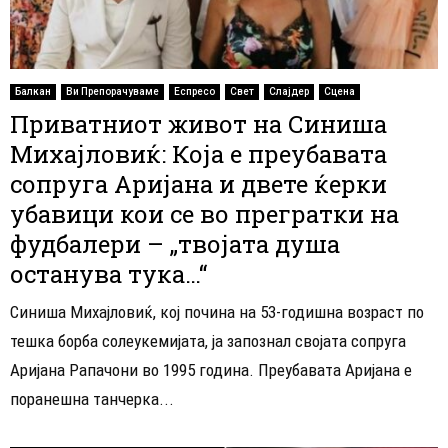
Балкан
Ви Препорачуваме
Еспресо
Свет
Слајдер
Сцена
Приватниот живот на Синиша
Михајловиќ: Која е преубавата
сопруга Аријана и двете ќерки
убавици кои се во прегратки на
фудбалери – „твојата душа
останува тука…“
Синиша Михајловиќ, кој почина на 53-годишна возраст по
тешка борба солеукемијата, ја запознал својата сопруга
Аријана Рапачони во 1995 година. Преубавата Аријана е
поранешна танчерка...