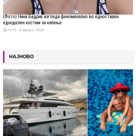
(Фото) Нина Бадриќ изгледа феноменално во едноставен
едноделен костим за капење
19:01 - 8 август, 2026
НАЈНОВО