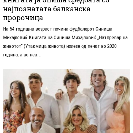
најпознатата балканска
пророчица
На 54-годишна возраст почина фудбалерот Синиша
Михајловиќ Книгата на Синиша Михајловиќ „Натпревар на
животот“ (Утакмица живота) излезе од печат во 2020
година, а во неа...