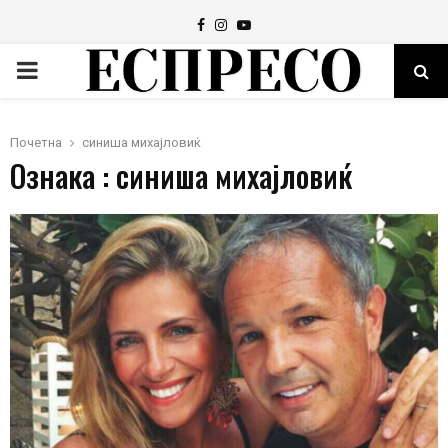
Facebook
Instagram
Youtube
PRIMARY
MENU
Почетна
синиша михајловиќ
Ознака : синиша михајловиќ