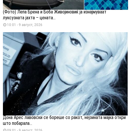
(Фото) Лепа Брена и Боба Живојиновиќ ја изнајмуваат
луксузната јахта – цената...
10:01 - 9 август, 2026
Дона Арес лавовски се бореше со ракот, нејзината мајка откри
што побарала...
09:01 - 9 август, 2026