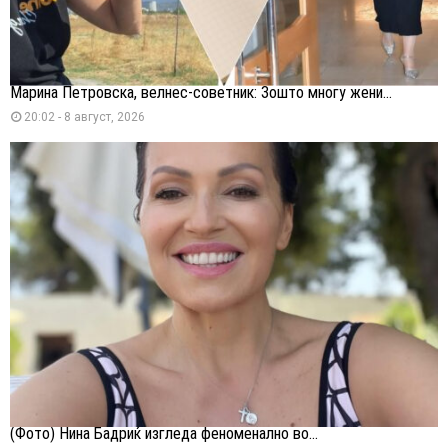
Марина Петровска, велнес-советник: Зошто многу жени...
20:02 - 8 август, 2026
(Фото) Нина Бадриќ изгледа феноменално во...