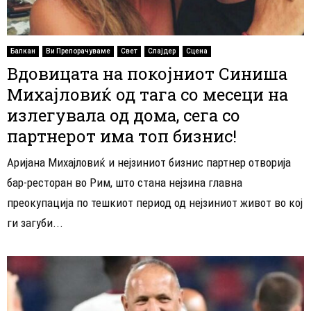
Балкан
Ви Препорачуваме
Свет
Слајдер
Сцена
Вдовицата на покојниот Синиша
Михајловиќ од тага со месеци на
излегувала од дома, сега со
партнерот има топ бизнис!
Аријана Михајловиќ и нејзиниот бизнис партнер отворија
бар-ресторан во Рим, што стана нејзина главна
преокупација по тешкиот период од нејзиниот живот во кој
ги загуби...