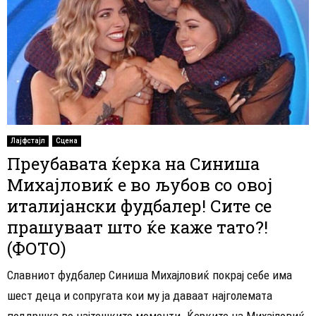
Лајфстајл
Сцена
Преубавата ќерка на Синиша
Михајловиќ е во љубов со овој
италијански фудбалер! Сите се
прашуваат што ќе каже тато?!
(ФОТО)
Славниот фудбалер Синиша Михајловиќ покрај себе има
шест деца и сопругата кои му ја даваат најголемата