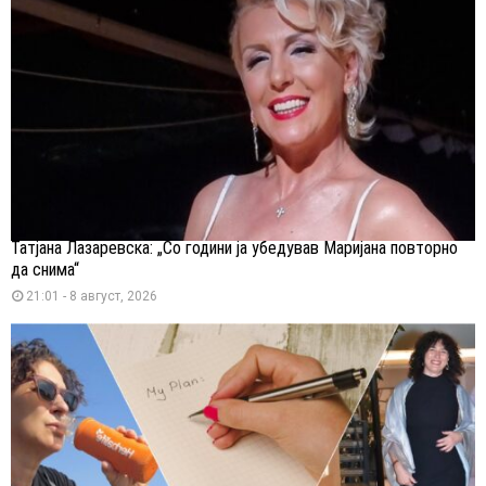
Татјана Лазаревска: „Со години ја убедував Маријана повторно
да снима“
21:01 - 8 август, 2026