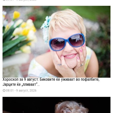
Хороскоп за 9 август: Биковите ќе уживаат во пофалбите,
Јарците ќе „пливаат“...
08:01 - 9 август, 2026