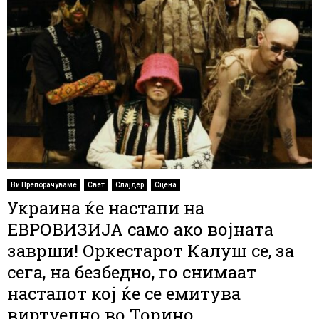
Ви Препорачуваме
Свет
Слајдер
Сцена
Украина ќе настапи на
ЕВРОВИЗИЈА само ако војната
заврши! Оркестарот Калуш се, за
сега, на безбедно, го снимаат
настапот кој ќе се емитува
виртуелно во Торино