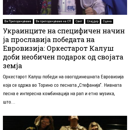
Ви Препорачуваме
Ви препорачуваме на СП
Свет
Слајдер
Сцена
Украинците на специфичен начин
ја прославија победата на
Евровизија: Оркестарот Калуш
доби необичен подарок од својата
земја
Оркестарот Калуш победи на овогодинешната Евровизија
која се одржа во Торино со песната „Стефанија“. Нивната
песна е интересна комбинација на рап и етно музика,
што...