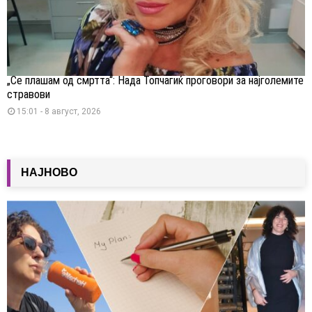
„Се плашам од смртта“: Нада Топчагиќ проговори за најголемите
стравови
15:01 - 8 август, 2026
НАЈНОВО