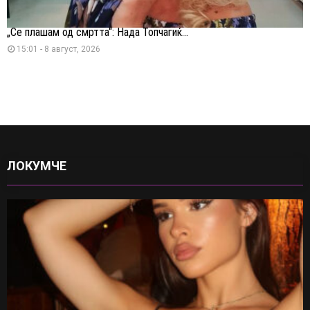
„Се плашам од смртта“: Нада Топчагиќ...
15:01 - 8 август, 2026
ЛОКУМЧЕ