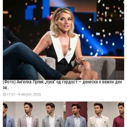
(Фото) Анѓелка Прпиќ „пука“ од гордост – денеска е важен ден
за...
17:01 - 8 август, 2026