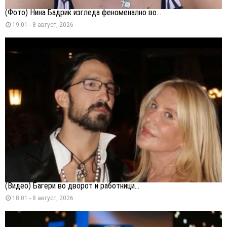
(Фото) Нина Бадриќ изгледа феноменално во...
19:01 - 8 август, 2026
(Видео) Багери во дворот и работници...
18:01 - 8 август, 2026