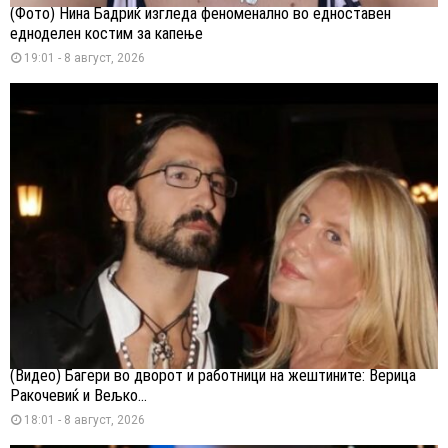
(Фото) Нина Бадриќ изгледа феноменално во едноставен
едноделен костим за капење
19:01 - 8 август, 2026
(Видео) Багери во дворот и работници на жештините: Верица
Ракочевиќ и Вељко...
18:01 - 8 август, 2026