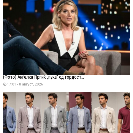
(Фото) Анѓелка Прпиќ „пука“ од гордост...
17:01 - 8 август, 2026