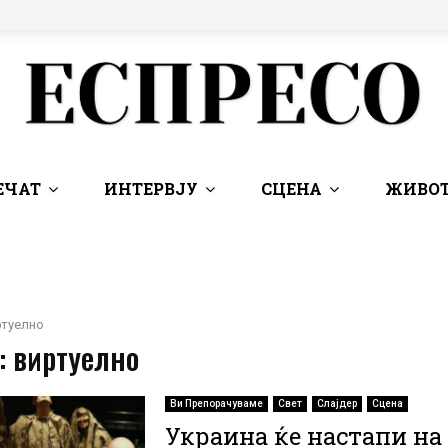
ЕЧАТ
ИНТЕРВЈУ
СЦЕНА
ЖИВОТ
ртуелно
: виртуелно
Ви Препорачуваме
Свет
Слајдер
Сцена
Украина ќе настапи на