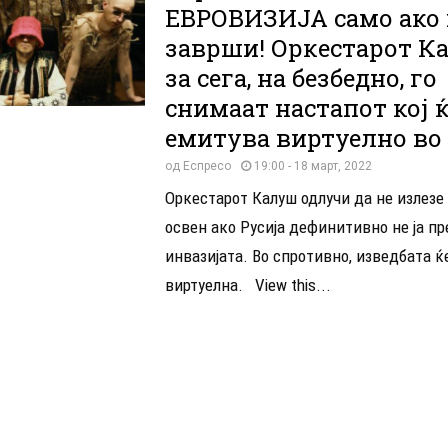
ЕВРОВИЗИЈА само ако 
заврши! Оркестарот Ка
за сега, на безбедно, го
снимаат настапот кој ќ
емитува виртуелно во
од
Еспресо
19:00 - 18 март, 2022
Оркестарот Калуш одлучи да не излезе 
освен ако Русија дефинитивно не ја п
инвазијата. Во спротивно, изведбата ќ
виртуелна. View this...