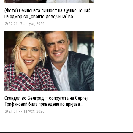
(Фото) Омилената личност на Душко Тошиќ
на одмор со „своите девојчиња“ во...
22:01 - 7 август, 2026
Скандал во Белград – сопругата на Сергеј
Трифуновиќ била приведена по пријава...
21:01 - 7 август, 2026