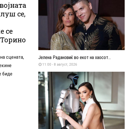
војната
луш се,
е се
 Торино
на сцената,
Јелена Радановиќ во екот на хаосот...
рекине
11:00 - 8 август, 2026
е биде