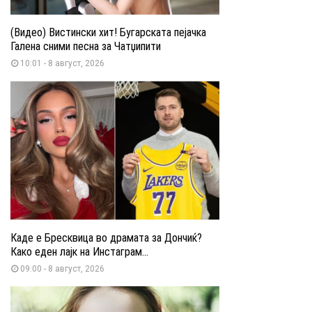
(Видео) Вистински хит! Бугарската пејачка
Галена сними песна за Чатџипити
10:01 - 8 август, 2026
Каде е Бресквица во драмата за Дончиќ?
Како еден лајк на Инстаграм...
09:00 - 8 август, 2026