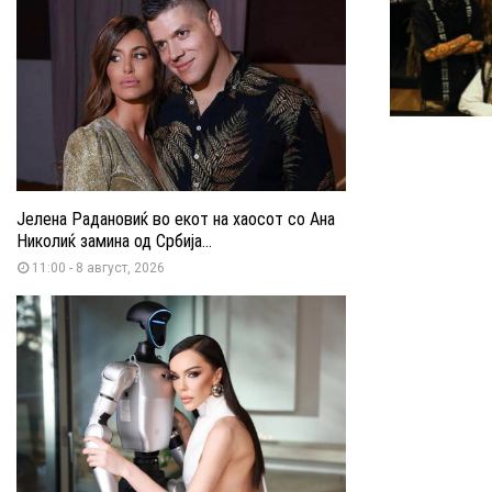
Јелена Радановиќ во екот на хаосот со Ана
Николиќ замина од Србија...
11:00 - 8 август, 2026